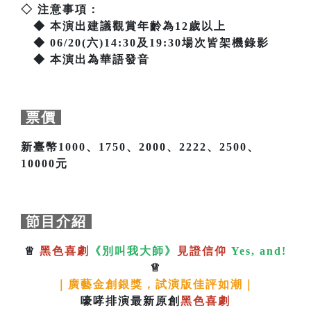
◇ 注意事項：
◆ 本演出建議觀賞年齡為12歲以上
◆ 06/20(六)14:30及19:30場次皆架機錄影
◆ 本演出為華語發音
票價
新臺幣1000、1750、2000、2222、2500、
10000元
節目介紹
♕
黑色喜劇
《別叫我大師》
見證信仰
Yes, and!
♕
｜廣藝金創銀獎，試演版佳評如潮｜
嚎哮排演最新原創
黑色喜劇