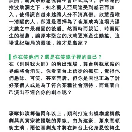
展開，新興宗教恩悅轉生會正式成立。在命運的
推波助瀾之下，知名藝人亞馬達受到感召而加
入，使得謊言越來越讓人分不清真假。欣慧是唯
一清醒的人，卻還是選擇為了崔蕭成為這場荒謬
大戲之中最穩固的後盾。然而時而親近、時而陌
生的崔蕭，讓原本堅定的欣慧逐漸產生動搖。這
場世紀騙局的最後，誰才是贏家？
▌你在笑他們？還是在笑鏡子裡的自己？
在《別叫我大師》的演出現場，舞台與觀眾席的
界線將會消失。你看著台上信徒的瘋狂，覺得他
們愚昧、可笑、甚至荒唐。但你是否也正為了討
好某個人或是為了符合某種社會期待，而逼著自
己演出不適合你的劇本呢？
嚎哮排演籌備兩年以上，順利打造出模糊虛構戲
劇與真實宗教體驗的界線。由黃建豪、蕭東意領
銜主演，兩位喜劇鬼才將在舞台上化身恩悅轉生