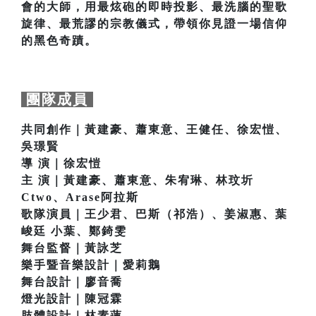
會的大師，用最炫砲的即時投影、最洗腦的聖歌
旋律、最荒謬的宗教儀式，帶領你見證一場信仰
的黑色奇蹟。
團隊成員
共同創作｜黃建豪、蕭東意、王健任、徐宏愷、
吳璟賢
導 演｜徐宏愷
主 演｜黃建豪、蕭東意、朱宥琳、林玟圻
Ctwo、Arase阿拉斯
歌隊演員｜王少君、巴斯（祁浩）、姜淑惠、葉
峻廷 小葉、鄭錡雯
舞台監督｜黃詠芝
樂手暨音樂設計｜愛莉鵝
舞台設計｜廖音喬
燈光設計｜陳冠霖
肢體設計｜林素蓮