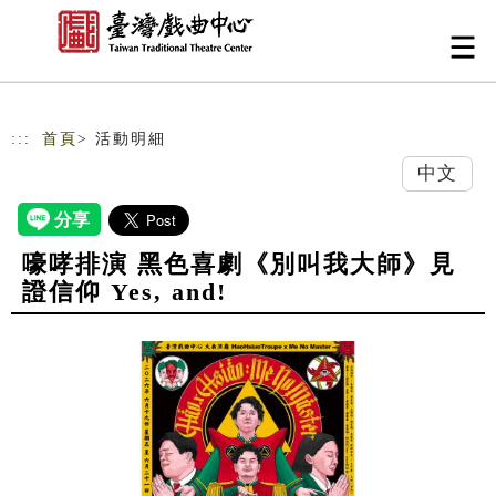
跳到主要內容
網站導覽
:::
首頁
> 活動明細
中文
嚎哮排演 黑色喜劇《別叫我大師》見
證信仰 Yes, and!