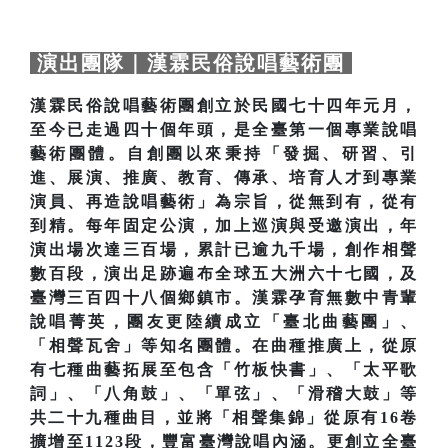
演出團隊｜漢霖民俗說唱藝術團
漢霖民俗說唱藝術團創立於民國七十四年元月，
至今已走過四十個年頭，是全臺第一個專業說唱
藝術團體。自創團以來秉持「發掘、研習、引
進、展演、推廣、教育、傳承、培育人才到專業
演員、再造說唱藝術」為宗旨，從無到有，從有
到精。每年固定公演，加上巡演與受邀演出，年
演出場次達三百場，累計已逾九千場，創作相聲
數百段，演出足跡遍布全球五大洲六十七國，及
臺灣三百四十八個鄉鎮市。漢霖孕育無數中青輩
說唱菁英，團友更陸續成立「臺北曲藝團」、
「相聲瓦舍」等知名團體。在曲種推廣上，從原
有七種曲藝拓展至包含「竹板快書」、「太平歌
詞」、「八角鼓」、「單弦」、「滑稽大鼓」等
共二十九種曲目，並將「相聲集錦」從原有16卷
擴增至1123段，豐富臺灣說唱內涵。更創立全臺