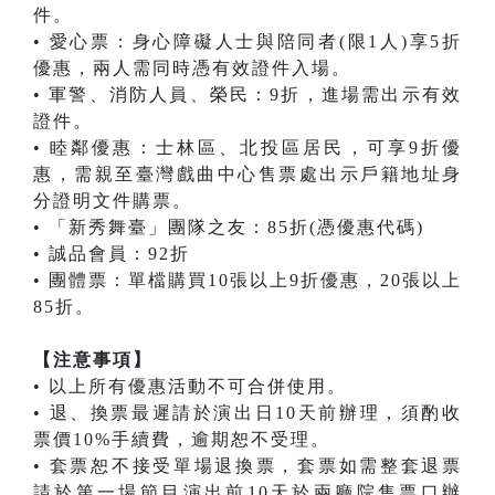
件。
• 愛心票：身心障礙人士與陪同者(限1人)享5折
優惠，兩人需同時憑有效證件入場。
• 軍警、消防人員、榮民：9折，進場需出示有效
證件。
• 睦鄰優惠：士林區、北投區居民，可享9折優
惠，需親至臺灣戲曲中心售票處出示戶籍地址身
分證明文件購票。
• 「新秀舞臺」團隊之友：85折(憑優惠代碼)
• 誠品會員：92折
• 團體票：單檔購買10張以上9折優惠，20張以上
85折。
【注意事項】
• 以上所有優惠活動不可合併使用。
• 退、換票最遲請於演出日10天前辦理，須酌收
票價10%手續費，逾期恕不受理。
• 套票恕不接受單場退換票，套票如需整套退票
請於第一場節目演出前10天於兩廳院售票口辦