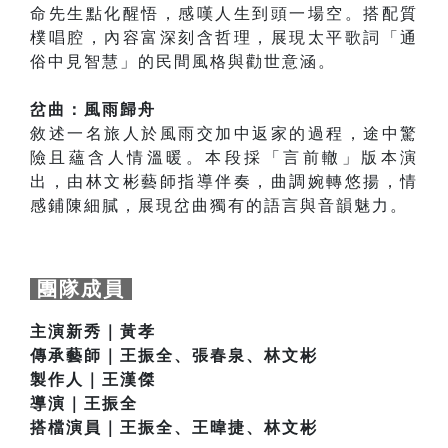
命先生點化醒悟，感嘆人生到頭一場空。搭配質
樸唱腔，內容富深刻含哲理，展現太平歌詞「通
俗中見智慧」的民間風格與勸世意涵。
岔曲：風雨歸舟
敘述一名旅人於風雨交加中返家的過程，途中驚
險且蘊含人情溫暖。本段採「言前轍」版本演
出，由林文彬藝師指導伴奏，曲調婉轉悠揚，情
感鋪陳細膩，展現岔曲獨有的語言與音韻魅力。
團隊成員
主演新秀｜黃孝
傳承藝師｜王振全、張春泉、林文彬
製作人｜王漢傑
導演｜王振全
搭檔演員｜王振全、王暐捷、林文彬