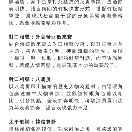
醉酒後，赤手空拳打死猛虎的英勇事蹟。透過節
奏明快、語言爽朗的竹板快書形式，搭配竹板敲
擊聲，展現武松豪氣干雲的形象與緊湊場景轉
換，為全場揭開精彩序幕。
對口相聲：升官發財數來寶
結合傳統數來寶與對口相聲段落，以升官發財為
主題，搭配節奏分明、押韻流暢的語句，展現
「捧哏」與「逗哏」間的默契對話。內容詼諧幽
默，調侃人情百態，是展現基本功的重要段子。
對口相聲：八扇屏
以八扇屏風上描繪的歷史人物為題材，由逗哏角
色講述畫中人物事蹟，並戲謔捧哏角色難以相
比，引發笑點。全段節奏明快，考驗演員貫口功
力與表演節奏，語言表現張力十足。
太平歌詞：韓信算卦
描述漢初名將韓信，功成封侯之後，被路邊的算