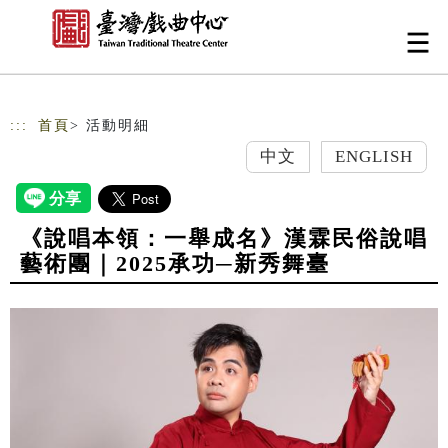
跳到主要內容
網站導覽
:::
首頁
> 活動明細
中文
ENGLISH
《說唱本領：一舉成名》漢霖民俗說唱
藝術團｜2025承功─新秀舞臺