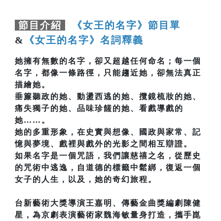
節目介紹
《女王的名字》節目單
&
《女王的名字》名詞釋義
她擁有無數的名字，卻又超越任何命名；每一個
名字，都像一條路徑，只能趨近她，卻無法真正
描繪她。
垂簾聽政的她、動盪西逃的她、攬鏡梳妝的她、
痛失獨子的她、品味珍饈的她、看戲導戲的
她……。
她的多重形象，在史實與想像、國政與家常、記
憶與夢境、戲裡與戲外的光影之間相互辯證。
如果名字是一個咒語，我們讓慈禧之名，從歷史
的咒術中逃逸，自道德的標籤中鬆綁，復返一個
女子的人生，以及，她的奇幻旅程。
台新藝術大獎導演王嘉明、傳藝金曲獎編劇陳健
星，為京劇表演藝術家魏海敏量身打造，攜手崑