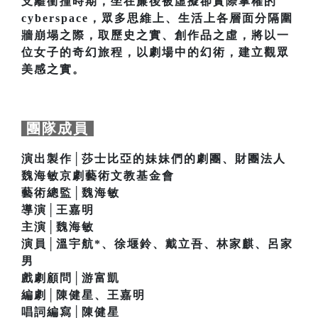
支籬衝撞時期，坐在簾後被虛擬卻實際掌權的
cyberspace，眾多思維上、生活上各層面分隔圍
牆崩塌之際，取歷史之實、創作品之虛，將以一
位女子的奇幻旅程，以劇場中的幻術，建立觀眾
美感之實。
團隊成員
演出製作│莎士比亞的妹妹們的劇團、財團法人
魏海敏京劇藝術文教基金會
藝術總監│魏海敏
導演│王嘉明
主演│魏海敏
演員│溫宇航*、徐堰鈴、戴立吾、林家麒、呂家
男
戲劇顧問│游富凱
編劇│陳健星、王嘉明
唱詞編寫│陳健星