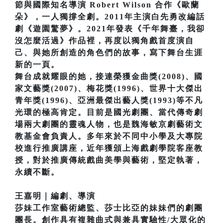
節與國際知名導演 Robert Wilson 合作《歐蘭
朵》，一人獨撐全劇。2011年主演白先勇改編話
劇《遊園驚夢》。2021年發表《千年舞臺，我卻
沒怎麼活過》作品裡，再度以獨角戲首度演自
己、與她所創造的角色們的故事，寫下舞台生涯
新的一頁。
舞台成就耀眼的她，接連榮獲金曲獎(2008)、國
家文藝獎(2007)、梅花獎(1996)、世界十大傑出
青年獎(1996)、亞洲最傑出藝人獎(1993)等不凡
光環的極高肯定。目前是國光劇團、當代傳奇劇
場兩大劇團的靈魂人物，也是魏海敏京劇藝術文
教基金會負責人。多年來於不同中小學及大專院
校進行推廣講座，近年獲頒上海戲劇學院客座教
授，對於推廣傳統戲曲美學與藝術，堅定執著，
永續不斷。
王嘉明｜編劇、導演
莎妹工作室藝術總監、莎士比亞的妹妹們的劇團
團長。創作具有複雜曲式與兼具實驗性/大眾化的