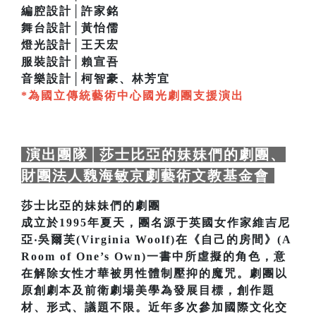
編腔設計│許家銘
舞台設計│黃怡儒
燈光設計│王天宏
服裝設計│賴宣吾
音樂設計│柯智豪、林芳宜
*為國立傳統藝術中心國光劇團支援演出
演出團隊│莎士比亞的妹妹們的劇團、
財團法人魏海敏京劇藝術文教基金會
莎士比亞的妹妹們的劇團
成立於1995年夏天，團名源于英國女作家維吉尼
亞‧吳爾芙(Virginia Woolf)在《自己的房間》(A
Room of One’s Own)一書中所虛擬的角色，意
在解除女性才華被男性體制壓抑的魔咒。劇團以
原創劇本及前衛劇場美學為發展目標，創作題
材、形式、議題不限。近年多次參加國際文化交