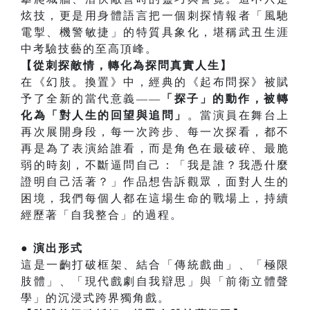
炫技，更是用身體語言把一個刺探情報者「風馳
電掣、機警敏捷」的特質具象化，堪稱武丑生涯
中考驗技藝的至高頂峰。
【從刺探敵情，轉化為探問真實人生】
在《幻肢。換置》中，經典的《起布問探》被賦
予了全新的當代意義——
「探子」的動作，被轉
化為「對人生的回望與追問」
。當演員在舞台上
再次展開身段，每一次跨步、每一次探看，都不
再是為了表演給誰看，而是角色在最破碎、最脆
弱的時刻，不斷逼問自己：「我是誰？我憑什麼
證明自己活著？」作品想告訴觀眾，面對人生的
困境，我們每個人都在這場生命的戰場上，持續
經歷著「自我整合」的過程。
● 演出形式
這是一齣打破框架、結合「傳統戲曲」、「極限
肢體」、「現代戲劇自我辯思」與「前衛立體聲
學」的沉浸式跨界獨角戲。