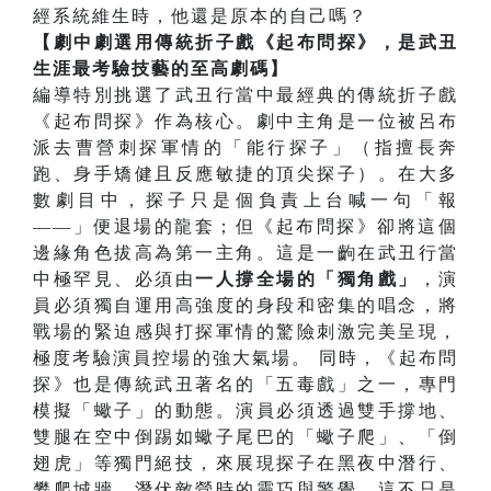
經系統維生時，他還是原本的自己嗎？
【劇中劇選用傳統折子戲《起布問探》，是武丑
生涯最考驗技藝的至高劇碼】
編導特別挑選了武丑行當中最經典的傳統折子戲
《起布問探》作為核心。劇中主角是一位被呂布
派去曹營刺探軍情的「能行探子」（指擅長奔
跑、身手矯健且反應敏捷的頂尖探子）。在大多
數劇目中，探子只是個負責上台喊一句「報
——」便退場的龍套；但《起布問探》卻將這個
邊緣角色拔高為第一主角。這是一齣在武丑行當
中極罕見、必須由
一人撐全場的「獨角戲」
，演
員必須獨自運用高強度的身段和密集的唱念，將
戰場的緊迫感與打探軍情的驚險刺激完美呈現，
極度考驗演員控場的強大氣場。 同時，《起布問
探》也是傳統武丑著名的「五毒戲」之一，專門
模擬「蠍子」的動態。演員必須透過雙手撐地、
雙腿在空中倒踢如蠍子尾巴的「蠍子爬」、「倒
翅虎」等獨門絕技，來展現探子在黑夜中潛行、
攀爬城牆、潛伏敵營時的靈巧與警覺。這不只是