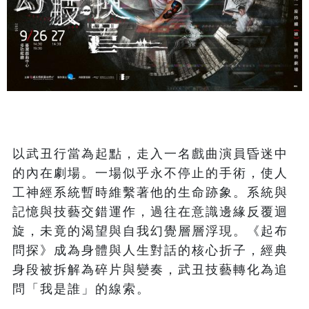
以武丑行當為起點，走入一名戲曲演員昏迷中
的內在劇場。一場似乎永不停止的手術，使人
工神經系統暫時維繫著他的生命跡象。系統與
記憶與技藝交錯運作，過往在意識邊緣反覆迴
旋，未竟的渴望與自我幻覺層層浮現。《起布
問探》成為身體與人生對話的核心折子，經典
身段被拆解為碎片與變奏，武丑技藝轉化為追