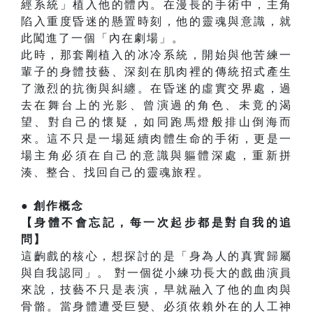
經系統」植入他的體內。在漫長的手術中，主角
陷入重度昏迷的懸置時刻，他的靈魂與意識，就
此闖進了一個「內在劇場」。
此時，那套剛植入的冰冷系統，開始與他苦練一
輩子的身體技藝、深刻在肌肉裡的傳統招式產生
了激烈的抗衡與糾纏。在昏迷的虛實交界處，過
去在舞台上的光影、曾演過的角色、未竟的渴
望、對自己的懷疑，如同跑馬燈般排山倒海而
來。這不只是一場延續肉體生命的手術，更是一
場主角必須在自己的意識與軀體深處，重新拼
湊、整合、找回自己的靈魂旅程。
● 創作概念
【身體不會忘記，每一次起步都是對自我的追
問】
這齣戲的核心，想探討的是「身為人的真實歸屬
與自我認同」。 對一個從小練功長大的戲曲演員
來說，技藝不只是表演，早就融入了他的血肉與
骨骼。當身體遭受巨變、必須依賴外在的人工神