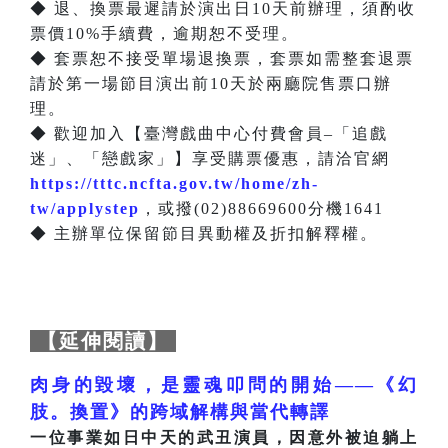
◆ 退、換票最遲請於演出日10天前辦理，須酌收
票價10%手續費，逾期恕不受理。
◆ 套票恕不接受單場退換票，套票如需整套退票
請於第一場節目演出前10天於兩廳院售票口辦
理。
◆ 歡迎加入【臺灣戲曲中心付費會員–「追戲
迷」、「戀戲家」】享受購票優惠，請洽官網
https://tttc.ncfta.gov.tw/home/zh-
tw/applystep
，或撥(02)88669600分機1641
◆ 主辦單位保留節目異動權及折扣解釋權。
【延伸閱讀】
肉身的毀壞，是靈魂叩問的開始——《幻
肢。換置》的跨域解構與當代轉譯
一位事業如日中天的武丑演員，因意外被迫躺上