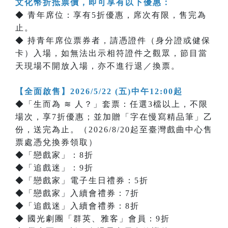
文化幣折抵票價，即可享有以下優惠：
◆ 青年席位：享有5折優惠，席次有限，售完為
止。
◆ 持青年席位票券者，請憑證件（身分證或健保
卡）入場，如無法出示相符證件之觀眾，節目當
天現場不開放入場，亦不進行退／換票。
【全面啟售】2026/5/22 (五)中午12:00起
◆「生而為 ≋ 人？」套票：任選3檔以上，不限
場次，享7折優惠；並加贈「字在慢寫精品筆」乙
份，送完為止。（2026/8/20起至臺灣戲曲中心售
票處憑兌換券領取）
◆「戀戲家」：8折
◆「追戲迷」：9折
◆「戀戲家」電子生日禮券：5折
◆「戀戲家」入續會禮券：7折
◆「追戲迷」入續會禮券：8折
◆ 國光劇團「群英、雅客」會員：9折