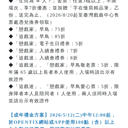
◆「生而為 ≋ 人？」套票：任選3檔以上，不限
場次，享7折優惠；並加贈「字在慢寫精品筆」乙
份，送完為止。（2026/8/20起至臺灣戲曲中心售
票處憑兌換券領取）
◆「戀戲家」早鳥：75折
◆「追戲迷」早鳥：85折
◆「戀戲家」電子生日禮券：5折
◆「戀戲家」入續會禮券：7折
◆「追戲迷」入續會禮券：8折
◆「追戲迷」、「戀戲家」早鳥敬老票：5折，限
年滿 65 歲以上長者本人使用，入場時請出示有
效證件
◆「追戲迷」、「戀戲家」早鳥愛心票：5折，限
身障者本人及陪同者 1 人使用，兩人須同時入場
並請出示有效證件
【成年禮金方案】2026/5/12(二)中午12:00起，
於OPENTIX網站或APP使用100點（含）以上