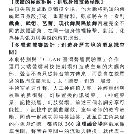
【肢體的極致拆解：挑戰身體技藝極限】
由頂尖演員施政良獨撐全場。他大膽將熟知的傳
統武丑身段打破、重新揉和。觀眾將在台上看到
戲曲、武術、芭蕾、現代舞與民族舞
四種完全不
同的肢體語彙，在同一個身體裡撞擊、對話，化
為極具張力與美感的精彩演出。
【多聲道聲響設計：創造身歷其境的潛意識空
間】
本劇特別與「C-LAB 臺灣聲響實驗室」合作，
運用尖端聲響科技把劇場打造成主角的大腦內
部。聲音不會只從舞台前方傳來，而是會在觀眾
席的四周立體流動，以「聽覺」創造「場景」。
手術室的運作聲、人工神經植入聲、神經重組與
校準的脈衝聲、幻肢置換的訊號聲、（神經聲
景、記憶殘響、幻肢聲場。前述三個名詞分享可
能性。）記憶中的戲曲鑼鼓、童年老師的教導鼓
勵、同儕一起練功與嘻笑訕笑，甚至是主角急促
的心跳與幻聽，都將以
360 度環繞音場
將觀眾徹
底包圍。聲音在空間中的流動與轉換，就代表主