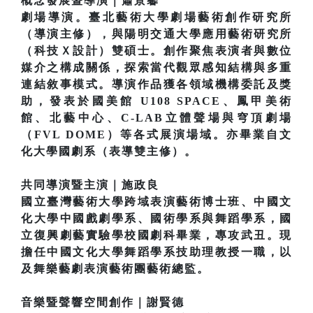
概念發展暨導演｜蕭景馨
劇場導演。臺北藝術大學劇場藝術創作研究所
（導演主修），與陽明交通大學應用藝術研究所
（科技Ｘ設計）雙碩士。創作聚焦表演者與數位
媒介之構成關係，探索當代觀眾感知結構與多重
連結敘事模式。導演作品獲各領域機構委託及獎
助，發表於國美館 U108 SPACE、鳳甲美術
館、北藝中心、C-LAB立體聲場與穹頂劇場
（FVL DOME）等各式展演場域。亦畢業自文
化大學國劇系（表導雙主修）。
共同導演暨主演｜施政良
國立臺灣藝術大學跨域表演藝術博士班、中國文
化大學中國戲劇學系、國術學系與舞蹈學系，國
立復興劇藝實驗學校國劇科畢業，專攻武丑。現
擔任中國文化大學舞蹈學系技助理教授一職，以
及舞樂藝劇表演藝術團藝術總監。
音樂暨聲響空間創作｜謝賢德