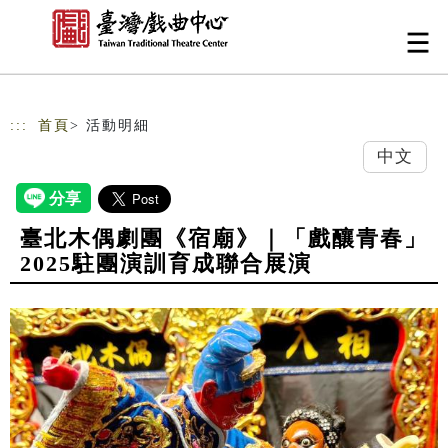
跳到主要內容
網站導覽
:::
首頁
> 活動明細
中文
臺北木偶劇團《宿廟》｜「戲釀青春」
2025駐團演訓育成聯合展演