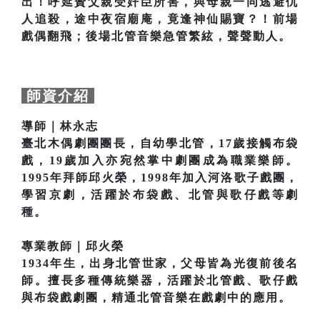
出！呼延贊父親受奸臣所害，與母親一同逃避仇
人追殺，途中夜宿廟庵，竟逢神仙賜寶？！前場
戲偶翻飛；後場北管音樂急管繁絃，聲聲動人。
師資介紹
導師｜林永志
臺北木偶劇團團長，自幼學北管，17歲接觸布袋
戲，19歲加入亦宛然掌中劇團成為職業樂師。
1995年拜師邱火榮，1998年加入河洛歌子戲團，
學習京劇，活躍於布袋戲、北管與歌仔戲等劇
種。
專業教師｜邱火榮
1934年生，出身北管世家，父母皆為光復前後名
師。擅長多種傳統樂器，活躍於北管戲、歌仔戲
與布袋戲劇團，精通北管音樂在戲劇中的應用。