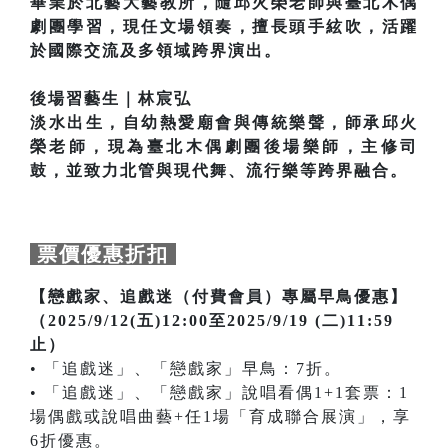
畢業於北藝大藝教所，隨邱火榮老師與臺北木偶
劇團學習，現任文場領奏，擅長頭手絃吹，活躍
於國際交流及多領域跨界演出。
後場習藝生｜林宸弘
淡水出生，自幼熱愛廟會與傳統樂聲，師承邱火
榮老師，現為臺北木偶劇團後場樂師，主修司
鼓，並致力北管與現代舞、流行樂等跨界融合。
票價優惠折扣
【戀戲家、追戲迷（付費會員）專屬早鳥優惠】
（2025/9/12(五)12:00至2025/9/19 (二)11:59
止）
• 「追戲迷」、「戀戲家」早鳥：7折。
• 「追戲迷」、「戀戲家」說唱看偶1+1套票：1
場偶戲或說唱曲藝+任1場「育成聯合展演」，享
6折優惠。