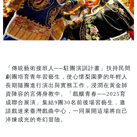
「傳統藝術接班人──駐團演訓計畫」扶持民間
劇團培育青年習藝生，使心懷梨園夢的年輕人
長期隨團進行演出與實務工作，浸潤在黃金師
資陣容的言傳身教中。「戲釀青春──2025育
成聯合展演」集結9團30名前後場習藝生，邀
請戲迷來臺灣戲曲中心，一同展開這場將自己
淬煉成光的奇幻冒險。