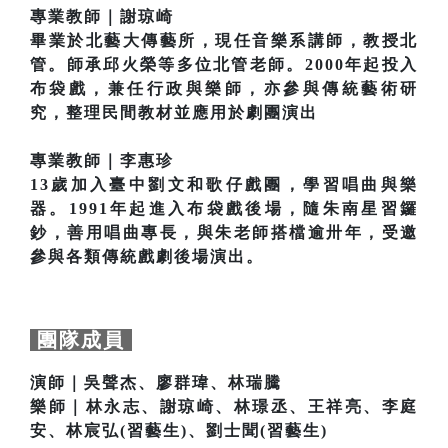
專業教師｜謝琼崎
畢業於北藝大傳藝所，現任音樂系講師，教授北
管。師承邱火榮等多位北管老師。2000年起投入
布袋戲，兼任行政與樂師，亦參與傳統藝術研
究，整理民間教材並應用於劇團演出
專業教師｜李惠珍
13歲加入臺中劉文和歌仔戲團，學習唱曲與樂
器。1991年起進入布袋戲後場，隨朱南星習鑼
鈔，善用唱曲專長，與朱老師搭檔逾卅年，受邀
參與各類傳統戲劇後場演出。
團隊成員
演師｜吳聲杰、廖群瑋、林瑞騰
樂師｜林永志、謝琼崎、林璟丞、王祥亮、李庭
安、林宸弘(習藝生)、劉士聞(習藝生)