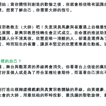
開始；當你體悟到創造的歡愉之後，你就會相信唯有認識
樂。想要了解自己，你需要大師的指引。
當邪教教主（大師）吧！失意演員馬豪與崔蕭遇上自稱最
此展開，新興宗教恩悅轉生會正式成立。在命運的推波助
越讓人分不清真假。欣慧是唯一清醒的人，卻還是選擇為
近、時而陌生的崔蕭，讓原本堅定的欣慧逐漸產生動搖。
子裡的自己？
場，舞台與觀眾席的界線將會消失。你看著台上信徒的瘋
討好某個人或是為了符合某種社會期待，而逼著自己演出
利打造出模糊虛構戲劇與真實宗教體驗的界線。由黃建豪
生會的大師，用最炫砲的即時投影、最洗腦的聖歌旋律、