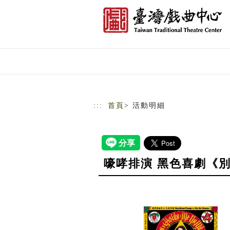
跳到主要內容
網站導覽
:::
首頁
> 活動明細
嚎哮排演 黑色喜劇《別叫