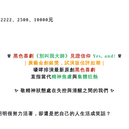
2222、2500、10000元
♕
黑色喜劇
《別叫我大師》
見證信仰
Yes, and!
♕
｜廣藝金創銀獎，試演版佳評如潮｜
嚎哮排演最新原創
黑色喜劇
直指當代
精神焦慮
與
集體狂熱
✨ 敬精神狀態處在失控與清醒之間的我們 ✨
明明很努力活著，卻還是把自己的人生活成笑話？