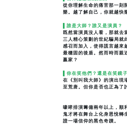
從你理解生命的痛苦那一刻
樂。越了解自己，你就越快
▌誰是大師？誰又是演員？
既然當演員沒人看，那就去
三人精心策劃的世紀騙局就
感召而加入，使得謊言越來
最穩固的後盾。然而時而親
贏家？
▌你在笑他們？還是在笑鏡
在《別叫我大師》的演出現
至荒唐。但你是否也正為了
嚎哮排演籌備兩年以上，順
鬼才將在舞台上化身恩悅轉
證一場信仰的黑色奇蹟。