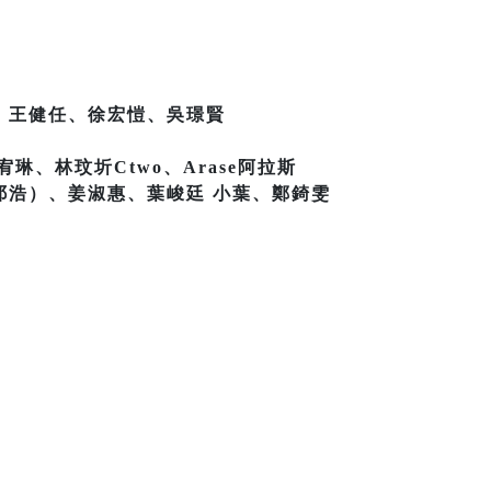
、王健任、徐宏愷、吳璟賢
琳、林玟圻Ctwo、Arase阿拉斯
祁浩）、姜淑惠、葉峻廷 小葉、鄭錡雯