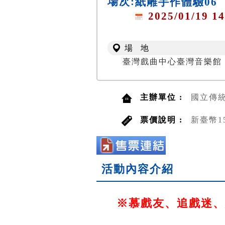
場次:
紙雕手作體驗06
2025/01/19 14
場 地
臺灣戲曲中心臺灣音樂館
主辦單位 :
國立傳
票價說明 :
新臺幣1
活動內容介紹
※慕戲友、追戲迷、戀戲