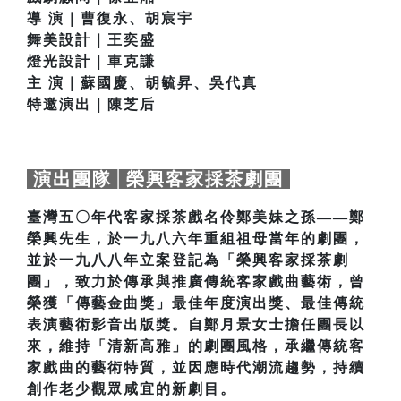
導 演｜曹復永、胡宸宇
舞美設計｜王奕盛
燈光設計｜車克謙
主 演｜蘇國慶、胡毓昇、吳代真
特邀演出｜陳芝后
演出團隊│榮興客家採茶劇團
臺灣五〇年代客家採茶戲名伶鄭美妹之孫——鄭
榮興先生，於一九八六年重組祖母當年的劇團，
並於一九八八年立案登記為「榮興客家採茶劇
團」，致力於傳承與推廣傳統客家戲曲藝術，曾
榮獲「傳藝金曲獎」最佳年度演出獎、最佳傳統
表演藝術影音出版獎。自鄭月景女士擔任團長以
來，維持「清新高雅」的劇團風格，承繼傳統客
家戲曲的藝術特質，並因應時代潮流趨勢，持續
創作老少觀眾咸宜的新劇目。