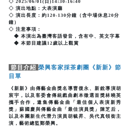
◇ 2025/06/01(日)14:30-16:40
◇ 演出地點：大表演廳
◇ 演出長度：約120-130分鐘（含中場休息20分
鐘）
◇ 注意事項：
◆ 本演出為臺灣客語發音，含有中、英文字幕
◆ 本節目建議12歲以上觀賞
節目介紹
榮興客家採茶劇團《新新》節
目單
《新新》由傳藝金曲獎名導曹復永、新銳導演胡
宸宇，以及客委會傳統戲曲劇本徵選首獎林曉英
攜手合作，邀集傳藝金曲「最佳個人表演新秀
獎」蘇國慶與傳藝金曲「最佳演員獎」陳芝后，
以及本團新生代潛力演員胡毓昇、吳代真領銜主
演，藝術總監鄭榮興。