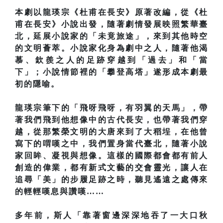
本劇以龍瑛宗《杜甫在長安》原著改編，從《杜
甫在長安》小說出發，隨著劇情發展映照繁華臺
北，延展小說家的「未竟旅途」，來到其他時空
的文明薈萃。小說家化身為劇中之人，隨著他渴
慕、欽羨之人的足跡穿越到「過去」和「當
下」；小說情節裡的「攀登高塔」遂形成本劇最
初的隱喻。
龍瑛宗筆下的「飛呀飛呀，有羽翼的天馬」，帶
著我們飛到他想像中的古代長安，也帶著我們穿
越，從那繁榮文明的大唐來到了大稻埕，在他曾
寫下的喟嘆之中，我們置身當代臺北，隨著小說
家回眸、凝視與想像。這樣的國際都會都有前人
創造的偉業，都有新式文藝的交會靈光，讓人在
追尋「美」的步履足跡之時，聽見遙遠之處傳來
的輕輕嘆息與讚嘆……
多年前，斯人「靠著窗邊深深地吞了一大口秋