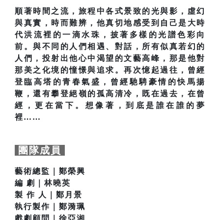
順著時間之流，旅程中各式景致的光與影，虛幻
與真實，時而難辨，他真切地感受到自己是大時
代洪流裡的一滴水珠，披著多樣的光譜色彩向
前。與不同的人們相遇、對話，所有似真若幻的
人們，投射出他心中渴望的文藝高峰，那是他對
那美之化境的憧憬與追求。再次憶起過往，曾經
登臨高塔的青春氣盛，曾經馳騁豪情的快馬揚
鞭，還有攀登絕嶺的孤高清冷，既在過去，在曾
經，更在當下。想像著，到底是誰在誰的夢
裡……
團隊成員
藝術總監｜鄭榮興
編 劇｜林曉英
製 作 人｜鄭月景
執行製作｜鄭漪珮
戲劇顧問｜徐亞湘