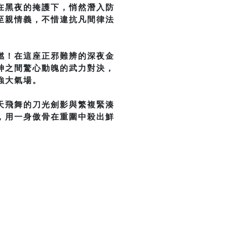
在黑夜的掩護下，悄然潛入防
至親情義，不惜違抗凡間律法
燃！在這座正邪難辨的深夜金
神之間驚心動魄的武力對決，
強大氣場。
天飛舞的刀光劍影與繁複緊湊
，用一身傲骨在重圍中殺出鮮