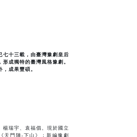
已七十三載，由臺灣豫劇皇后
，形成獨特的臺灣風格豫劇。
外，成果豐碩。
、楊瑞宇、袁福倡。現於國立
《天門陣-下山》；新編豫劇