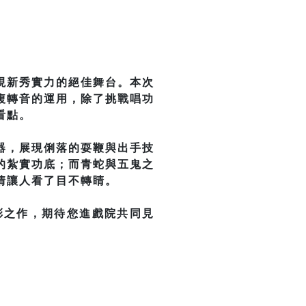
現新秀實力的絕佳舞台。本次
複轉音的運用，除了挑戰唱功
看點。
器，展現俐落的耍鞭與出手技
的紮實功底；而青蛇與五鬼之
情讓人看了目不轉睛。
彩之作，期待您進戲院共同見