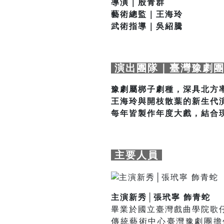
導演｜殷青群
藝術總監｜王海玲
武術指導｜吳紹騰
演出團隊｜臺灣豫劇
豫劇屬梆子劇種，深具北方
王海玲與開枝散葉的新生代
每年皆製作年度大戲，結合
主要人員
主演新秀│張玳寧 飾青蛇
畢業於國立臺灣戲曲學院歌
傳統藝術中心臺灣豫劇團擔