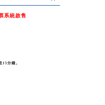
X售票系統啟售
息15分鐘。