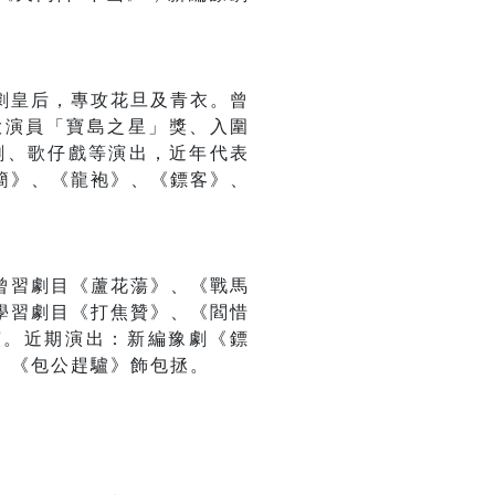
劇皇后，專攻花旦及青衣。曾
十大演員「寶島之星」獎、入圍
劇、歌仔戲等演出，近年代表
簡》、《龍袍》、《鏢客》、
曾習劇目《蘆花蕩》、《戰馬
學習劇目《打焦贊》、《閻惜
導演。近期演出：新編豫劇《鏢
、《包公趕驢》飾包拯。