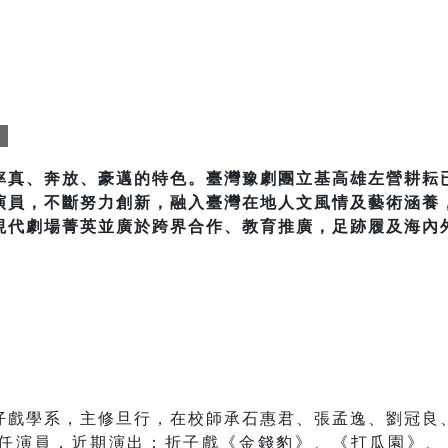
團
率真、奔放、豪邁的特色。臺灣豫劇團立基高雄左營耕耘
演員，不斷努力創新，融入臺灣在地人文風情及藝術涵養
現代劇場菁英並廣於跨界合作、教育推廣，足跡履及海內
仔戲學系，主修旦行，在校師承石惠君、張孟逸、劉冠良
任演員，近期演出：折子戲《金錢豹》、《打瓜園》、