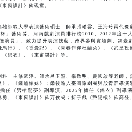
《東窗謀計》飾硯童。
高雄師範大學表演藝術碩士，師承張岫雲、王海玲兩代豫
香玉杯」藝術獎、河南戲劇演員排行榜2010、2012年度
度最佳演員」。致力提升表演技藝，跨界參與實驗劇、舞臺
飛馬行》、《香囊記》、《青春作伴杜蘭朵》、《武皇投
、《錦衣》、《東窗謀計》等。
劇科，主修武淨。師承呂玉堃、楊敬明、竇國啟等老師，
良》、《鍾馗嫁妹》；爾後進入臺灣豫劇團與殷青群導演
年擔任《劈棺驚夢》副導演、2025年擔任《錦衣》副
林勇、《東窗謀計》飾万俟卨；折子戲《艷陽樓》飾高登