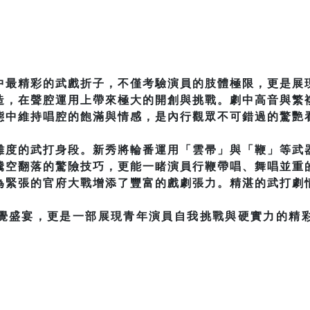
中最精彩的武戲折子，不僅考驗演員的肢體極限，更是展
造，在聲腔運用上帶來極大的開創與挑戰。劇中高音與繁
態中維持唱腔的飽滿與情感，是內行觀眾不可錯過的驚艷
難度的武打身段。新秀將輪番運用「雲帚」與「鞭」等武
騰空翻落的驚險技巧，更能一睹演員行鞭帶唱、舞唱並重
為緊張的官府大戰增添了豐富的戲劇張力。精湛的武打劇
覺盛宴，更是一部展現青年演員自我挑戰與硬實力的精