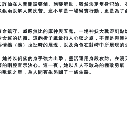
夫許仙在人間開設藥舖、施藥濟世，毅然決定隻身犯險。
取銀兩以解人間疾苦。這不單是一場竊寶行動，更是為了
奉命鎮守、威嚴無比的庫神與五鬼。一場神妖大戰即刻點
對命運的抗衡。這齣折子戲最扣人心弦之處，不僅是與庫
與情義（義）拉扯時的展現，以及角色在對峙中所展現的
，她將以俐落的身手強力出擊，靈活運用身段攻防。在漫
濟的唱腔宣示決心。這一夜，她以凡人不敢為的極致勇氣
的叛逆之舉，為人間蒼生另闢了一條生路。