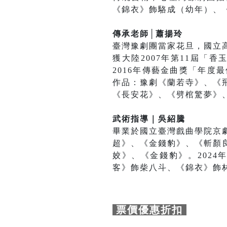
《錦衣》飾駱成（幼年）、
傳承老師│蕭揚玲
臺灣豫劇團當家花旦，國立
獲大陸2007年第11屆「
2016年傳藝金曲獎「年
作品：豫劇《蘭若寺》、《
《長安花》、《劈棺驚夢》
武術指導｜吳紹騰
畢業於國立臺灣戲曲學院京
超》、《金錢豹》、《斬顏
姣》、《金錢豹》。2024
客》飾柴八斗、《錦衣》飾
票價優惠折扣