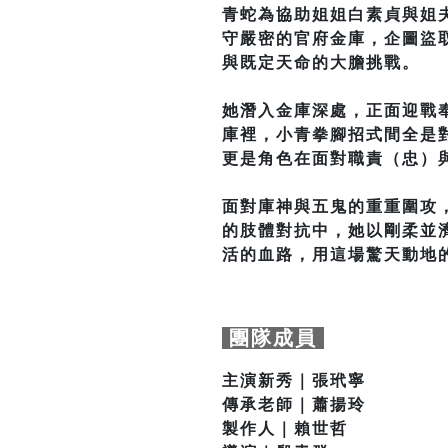
青蛇為協助姐姐白素貞與姐
守嚴密的官府金庫，企圖盜
與既定天命的大膽挑戰。
她潛入金庫深處，正面迎戰
庫裡，小青拳腳招式間全是
更是角色在面對職責（忠）
面對庫神與五鬼的重重圍攻
的肢體對抗中，她以剛柔並
活的血路，用這場驚天動地
團隊成員
主演新秀｜張玳寧
傳承老師｜蕭揚玲
製作人｜賴世哲