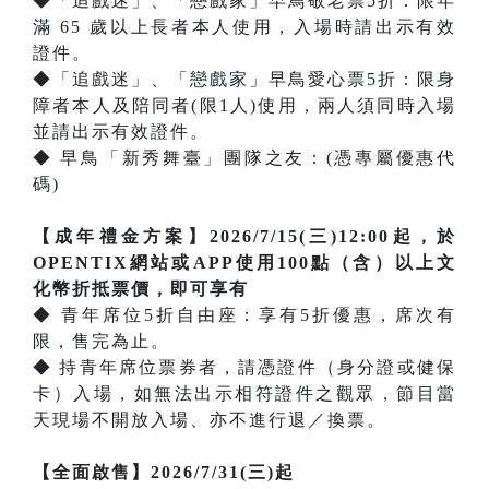
◆「追戲迷」、「戀戲家」早鳥敬老票5折：限年
滿 65 歲以上長者本人使用，入場時請出示有效
證件。
◆「追戲迷」、「戀戲家」早鳥愛心票5折：限身
障者本人及陪同者(限1人)使用，兩人須同時入場
並請出示有效證件。
◆ 早鳥「新秀舞臺」團隊之友：(憑專屬優惠代
碼)
【成年禮金方案】2026/7/15(三)12:00起，於
OPENTIX網站或APP使用100點（含）以上文
化幣折抵票價，即可享有
◆ 青年席位5折自由座：享有5折優惠，席次有
限，售完為止。
◆ 持青年席位票券者，請憑證件（身分證或健保
卡）入場，如無法出示相符證件之觀眾，節目當
天現場不開放入場、亦不進行退／換票。
【全面啟售】2026/7/31(三)起