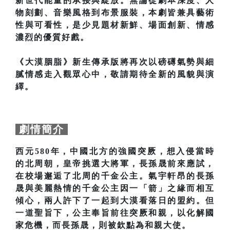
新世代能量的承接與綻放。無論從劇本深度、人
物刻劃、音樂風格到布景服裝，本劇皆兼具藝術
性與可看性，是少見題材新鮮、場面創新、情感
濃烈的優質好戲。
《大漠胭脂》新生傳承版將再次以磅礡氣勢與細
膩情感走入觀眾心中，敬請期待全新的風貌與演
繹。
劇情簡介
西元580年，中國北方的強國突厥，想入侵當時
的北周朝，皇帝挑選大將軍，長孫晟前來應試，
在校場邂逅了北周的千金公主。氣宇軒昂的長孫
晟與美麗熱情的千金公主因一「箭」之緣而相互
傾心，兩人許下了一起到大漠看落日的盟約。但
一道聖旨下，公主奉旨前往突厥和親，以化解國
家危機，而長孫晟，則被欽點為和親大使。