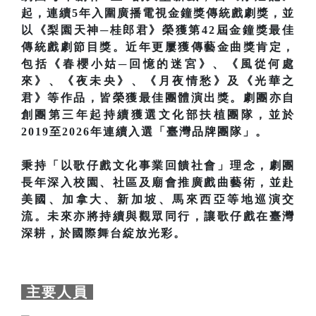
起，連續5年入圍廣播電視金鐘獎傳統戲劇獎，並
以《梨園天神─桂郎君》榮獲第42屆金鐘獎最佳
傳統戲劇節目獎。近年更屢獲傳藝金曲獎肯定，
包括《春櫻小姑─回憶的迷宮》、《風從何處
來》、《夜未央》、《月夜情愁》及《光華之
君》等作品，皆榮獲最佳團體演出獎。劇團亦自
創團第三年起持續獲選文化部扶植團隊，並於
2019至2026年連續入選「臺灣品牌團隊」。
秉持「以歌仔戲文化事業回饋社會」理念，劇團
長年深入校園、社區及廟會推廣戲曲藝術，並赴
美國、加拿大、新加坡、馬來西亞等地巡演交
流。未來亦將持續與觀眾同行，讓歌仔戲在臺灣
深耕，於國際舞台綻放光彩。
主要人員