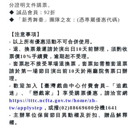
分證明文件購票。
◆ 誠品會員：92折
◆ 「新秀舞臺」團隊之友：(憑專屬優惠代碼)
【注意事項】
‧ 以上所有優惠活動不可合併使用。
‧ 退、換票最遲請於演出日10天前辦理，須酌收
票價10%手續費，逾期恕不受理。
‧ 套票恕不接受單場退換票，套票如需整套退票
請於第一場節目演出前10天於兩廳院售票口辦
理。
‧ 歡迎加入【臺灣戲曲中心付費會員–「追戲
迷」、「戀戲家」】享受購票優惠，請洽官網
https://tttc.ncfta.gov.tw/home/zh-
tw/applystep
，或撥(02)88669600分機1641
‧ 主辦單位保留節目異動權及折扣、贈品解釋
權。