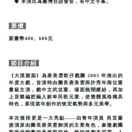
◆ 本演出為臺灣台語發音，有中文字幕。
票價
新臺幣400、600元
節目介紹
《大漠胭脂》為唐美雲歌仔戲團 2003 年推出的
年度大戲，首演時由團長唐美雲與許秀年兩位重
量級主演，戲中文武並重、場面熱鬧繽紛，再加
上音樂編腔融入鮮卑民歌元素，使整體風格獨具
特色，展現當年創作的恢宏氣勢與多元美學。
本次復排更是一大亮點——由青年演員 吳宜蓁
接演原由團長唐美雲飾演的主要角色，象徵劇團