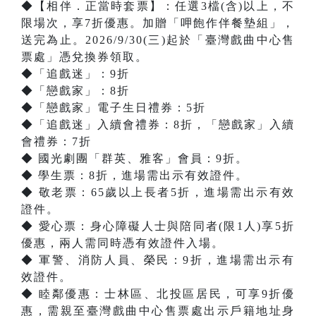
◆【相伴．正當時套票】：任選3檔(含)以上，不
限場次，享7折優惠。加贈「呷飽作伴餐墊組」，
送完為止。2026/9/30(三)起於「臺灣戲曲中心售
票處」憑兌換券領取。
◆「追戲迷」：9折
◆「戀戲家」：8折
◆「戀戲家」電子生日禮券：5折
◆「追戲迷」入續會禮券：8折，「戀戲家」入續
會禮券：7折
◆ 國光劇團「群英、雅客」會員：9折。
◆ 學生票：8折，進場需出示有效證件。
◆ 敬老票：65歲以上長者5折，進場需出示有效
證件。
◆ 愛心票：身心障礙人士與陪同者(限1人)享5折
優惠，兩人需同時憑有效證件入場。
◆ 軍警、消防人員、榮民：9折，進場需出示有
效證件。
◆ 睦鄰優惠：士林區、北投區居民，可享9折優
惠，需親至臺灣戲曲中心售票處出示戶籍地址身