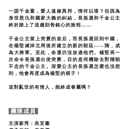
一諾千金重，愛人遠嫁異邦，情何以堪？但因為
身世恩仇和國家大義的糾結，長孫晟和千金公主
終於踏上了這趟刻骨銘心的旅程……
千金公主當上突厥的皇后，而長孫晟回到中國，
在楊堅滅掉北周後所建立的新的朝廷——隋，成
為大將軍。至此，命運仍沒放過他們。楊堅再一
次命令長孫晟出使突厥，目的是伺機除去對隋朝
不忠的千金公主。深愛公主的長孫晟怎麼也沒想
到，他會再度成為楊堅的棋子！
這對亂世的有情人，能終成眷屬嗎？
團隊成員
主演新秀：吳宜蓁