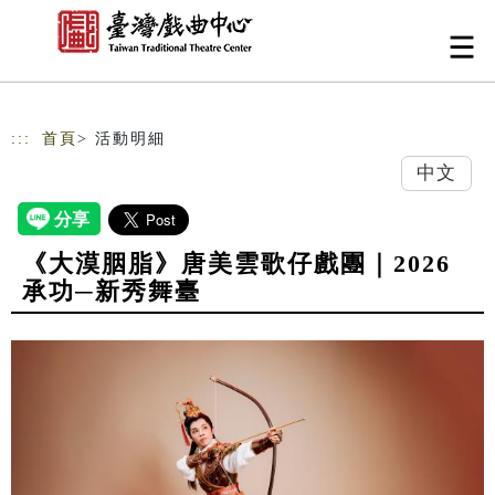
跳到主要內容
網站導覽
:::
首頁
> 活動明細
中文
《大漠胭脂》唐美雲歌仔戲團｜2026
承功─新秀舞臺