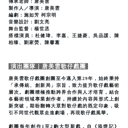
傳承老師：唐美雲
製作人／導演：唐美雲
編劇：施如芳 柯宗明
音樂設計：劉文亮
舞台監督：楊世丞
搭檔演員：杜健瑋、李嘉、王婕菱、吳品諼、陳
柏臻、劉家熒、陳馨蕙
演出團隊｜唐美雲歌仔戲團
唐美雲歌仔戲團創團至今邁入第29年，始終秉持
「承傳統、創新局」宗旨，致力提升歌仔戲藝術
層次。劇團積極推動跨界合作與人才培育，結合
各藝術領域專業創作者，持續於內容與形式上創
新突破，期盼翻轉大眾對歌仔戲的既定印象，吸
引不同世代觀眾走進劇場，再現歌仔戲風華。
劇團每年創作1至2齣大型新戲，自《添燈記》