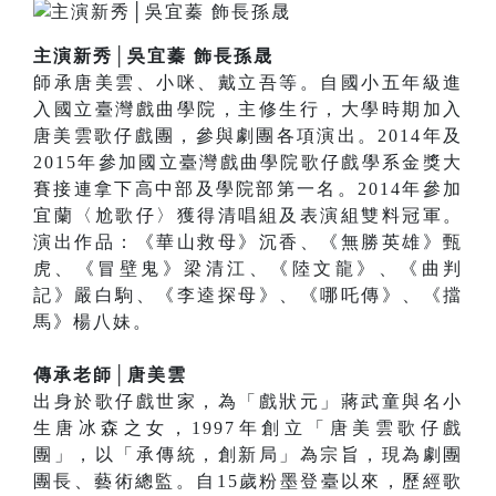
主演新秀│吳宜蓁 飾長孫晟
師承唐美雲、小咪、戴立吾等。自國小五年級進
入國立臺灣戲曲學院，主修生行，大學時期加入
唐美雲歌仔戲團，參與劇團各項演出。2014年及
2015年參加國立臺灣戲曲學院歌仔戲學系金獎大
賽接連拿下高中部及學院部第一名。2014年參加
宜蘭〈尬歌仔〉獲得清唱組及表演組雙料冠軍。
演出作品：《華山救母》沉香、《無勝英雄》甄
虎、《冒壁鬼》梁清江、《陸文龍》、《曲判
記》嚴白駒、《李逵探母》、《哪吒傳》、《擋
馬》楊八妹。
傳承老師│唐美雲
出身於歌仔戲世家，為「戲狀元」蔣武童與名小
生唐冰森之女，1997年創立「唐美雲歌仔戲
團」，以「承傳統，創新局」為宗旨，現為劇團
團長、藝術總監。自15歲粉墨登臺以來，歷經歌