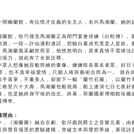
一間幽蘭館，有位惜才仗義的女主人，名叫馬湘蘭。她的
湘蘭館，恰巧撞見馬湘蘭正為閉門宴會排練《白蛇傳》。
勸酒」一段—許仙邊勸邊試，想驗白素貞究竟是人是妖。
，馬湘蘭風采翩然而至，他恍然明白：原來真情不需律法
的張力，就此有了全新詮釋。
中眾人想像她容貌而繪的畫像。嬤嬤暗喜慕名者眾、好日
景，也不貪幸福愛情，只願人格與藝術合而為一。 就在
信手落筆，不畫美人，卻留下一幅「蘭竹石圖」，以蘭竹
王稚登六十大壽，馬湘蘭包船祝壽，船上連演七日七夜好
徵，也是她終身守候的信念。終幕，荷蘭國家博物館珍藏
麗傳奇。
圍理由：
作，《湘蘭圖》融合京劇、歌仔戲與爵士之音樂元素，由
音與聲音場景的實驗建構，突破文本與聲腔界線，展現詩