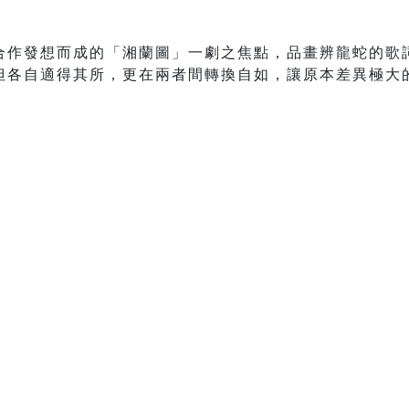
合作發想而成的「湘蘭圖」一劇之焦點，品畫辨龍蛇的歌
但各自適得其所，更在兩者間轉換自如，讓原本差異極大