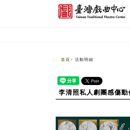
跳到主要內容
網站導覽
:::
首頁
> 活動明細
李清照私人劇團感傷動