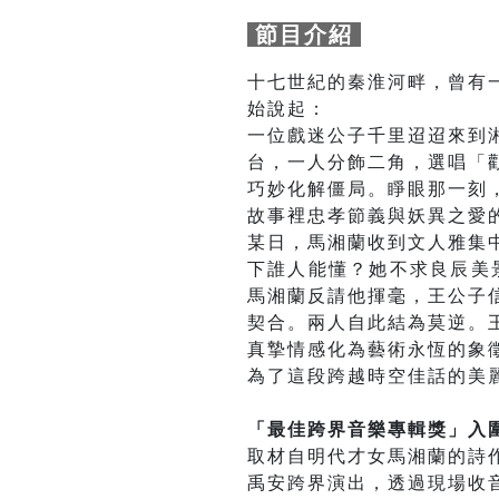
節目介紹
十七世紀的秦淮河畔，曾有
始說起：
一位戲迷公子千里迢迢來到
台，一人分飾二角，選唱「
巧妙化解僵局。睜眼那一刻
故事裡忠孝節義與妖異之愛
某日，馬湘蘭收到文人雅集
下誰人能懂？她不求良辰美
馬湘蘭反請他揮毫，王公子
契合。兩人自此結為莫逆。
真摯情感化為藝術永恆的象
為了這段跨越時空佳話的美
「最佳跨界音樂專輯獎」入
取材自明代才女馬湘蘭的詩
禹安跨界演出，透過現場收