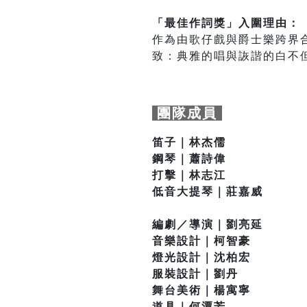
「最佳作詞獎」入圍理由：
作為由歌仔戲與爵士樂跨界
致：典雅的唱與詼諧的白不
團隊成員
笛子｜林杰儒
鋼琴｜蕭詩偉
打擊｜林志江
低音大提琴｜莊嘉威
編劇／導演｜劉亮延
音樂設計｜柯智豪
燈光設計｜沈柏宏
服裝設計｜劉丹
舞台美術｜楊寓寧
道具｜何潭芳