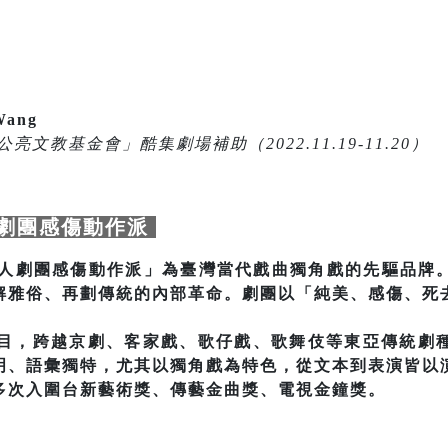
ang
文教基金會」酷集劇場補助（2022.11.19-11.20）
劇團感傷動作派
照私人劇團感傷動作派」為臺灣當代戲曲獨角戲的先驅品牌
解雅俗、再劃傳統的內部革命。劇團以「純美、感傷、死
。
劇目，跨越京劇、客家戲、歌仔戲、歌舞伎等東亞傳統劇
明、語彙獨特，尤其以獨角戲為特色，從文本到表演皆以
多次入圍台新藝術獎、傳藝金曲獎、電視金鐘獎。