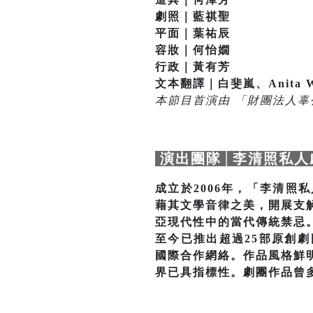
劇照｜藍祺聖
平面｜葉祐辰
容妝｜何怡嫺
行政｜黃有芳
文本翻譯｜白斐嵐、Anita W
本節目首演由 「財團法人辜公亮
演出團隊│李清照私人
成立於2006年，「李清
藉其文學音律之美，開展支
亞現代性中的當代傳統禁忌
至今已推出超過25部原創
國際合作網絡。作品風格鮮
界已具指標性。劇團作品曾