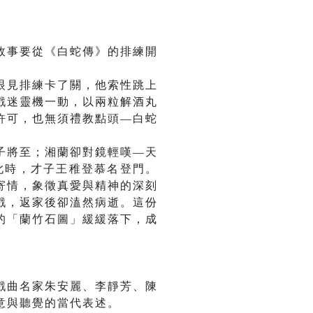
故事要從《白蛇傳》的排練開
眼見排練卡了關，他索性跳上
戲迷靈機一動，以兩粒解酒丸
許可，也無須禮教點頭—白蛇
子將至；湘蘭卻對鏡輕嘆—天
此時，才子王稚登慕名登門。
寄情，象徵真愛與精神的深刻
戲，返家後卻溘然病逝。這份
的「蘭竹石圖」緩緩落下，成
戲曲名家朱安麗、李靜芳、陳
意與聽覺的當代表述。