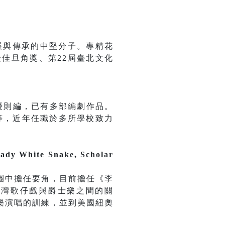
展與傳承的中堅分子。專精花
佳旦角獎、第22屆臺北文化
優則編，已有多部編劇作品。
」等，近年任職於多所學校致力
hite Snake, Scholar
團中擔任要角，目前擔任《李
臺灣歌仔戲與爵士樂之間的關
樂演唱的訓練，並到美國紐奧