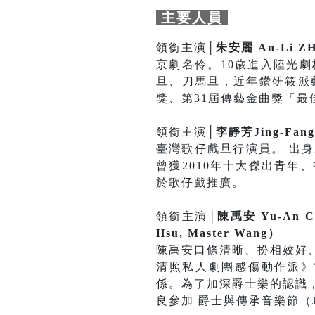
主要人員
領銜主演│
朱安麗 An-Li Z
京劇名伶。10歲進入陸光
旦、刀馬旦，近年鑽研筱派
獎、第31屆傳藝金曲獎「最
領銜主演│
李靜芳Jing-Fan
臺灣歌仔戲旦行演員。 出
曾獲2010年十大傑出青年
於歌仔戲推廣。
領銜主演│
陳禹安 Yu-An C
Hsu, Master Wang）
陳禹安口條清晰、扮相姣好
清照私人劇團感傷動作派》
係。為了加深爵士樂的認識
良參加 爵士與傳承音樂節（Jazz a