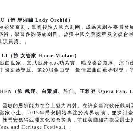
HU（飾 馬湘蘭 Lady Orchid）
劇校始學京劇，畢業後進入國光劇團，成為京劇在臺灣發
藝術，學習多齣傳統劇目。曾獲中國文藝獎章及文復會最
佳演員獎」。
g LI（飾 女管家 House Madam）
身戲曲世家，文武戲身段武功紮實，唱腔嗓音寬厚。演而
、中國文藝獎章、第20屆金曲獎「最佳戲曲曲藝專輯獎
HEN（飾 戲迷、白素貞、許仙、王稚登 Opera Fan, Lady W
、靈敏的思辨能力在台上魅力四射。在許多臺灣歌仔戲劇
當家小生。2015年禹安開始專注於跨界表演，並探討
，陳禹安獲得亞洲文化協會獎助，前往美國紐約接受爵士
nd Heritage Festival）。