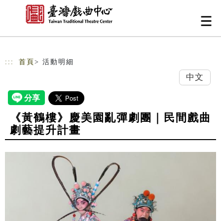
跳到主要內容
網站導覽
:::
首頁
> 活動明細
中文
《黃鶴樓》慶美園亂彈劇團｜民間戲曲
劇藝提升計畫