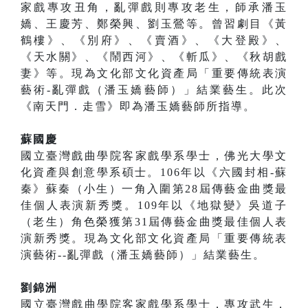
家戲專攻丑角，亂彈戲則專攻老生，師承潘玉
嬌、王慶芳、鄭榮興、劉玉鶯等。曾習劇目《黃
鶴樓》、《別府》、《賣酒》、《大登殿》、
《天水關》、《鬧西河》、《斬瓜》、《秋胡戲
妻》等。現為文化部文化資產局「重要傳統表演
藝術-亂彈戲（潘玉嬌藝師）」結業藝生。此次
《南天門．走雪》即為潘玉嬌藝師所指導。
蘇國慶
國立臺灣戲曲學院客家戲學系學士，佛光大學文
化資產與創意學系碩士。106年以《六國封相-蘇
秦》蘇秦（小生）一角入圍第28屆傳藝金曲獎最
佳個人表演新秀獎。109年以《地獄變》吳道子
（老生）角色榮獲第31屆傳藝金曲獎最佳個人表
演新秀獎。現為文化部文化資產局「重要傳統表
演藝術--亂彈戲（潘玉嬌藝師）」結業藝生。
劉錦洲
國立臺灣戲曲學院客家戲學系學士，專攻武生，