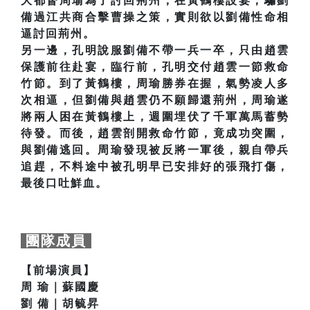
大都督周瑜為了討回荊州，在黃鶴樓設宴，騙劉
備過江共商合擊曹操之策，實則欲以劉備性命相
逼討回荊州。
另一邊，孔明說服劉備不帶一兵一卒，只由趙雲
保護前往赴宴，臨行前，孔明交付趙雲一節救命
竹節。到了黃鶴樓，周瑜勝券在握，氣勢凌人多
次相逼，但劉備與趙雲仍不願歸還荊州，周瑜遂
將兩人困在黃鶴樓上，週圍埋伏了千軍萬馬蓄勢
待發。而後，趙雲剖開救命竹節，竟成功突圍，
與劉備逃回。周瑜發現被反將一軍後，親自帶兵
追趕，不料途中被孔明早已安排好的張飛打傷，
最後口吐鮮血。
團隊成員
【前場演員】
周 瑜｜蘇國慶
劉 備｜胡毓昇