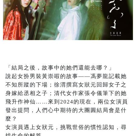
「結局之後，故事中的她們還能去哪？」

說起女扮男裝黃崇嘏的故事——馮夢龍記載她
不知所蹤的下場；徐渭撰寫女狀元回歸女子之
身嫁給丞相之子；清代女作家張令儀筆下的她
飛升作神仙……來到2024的現在，兩位女演員
發出提問，人們心中期待的大團圓結局會是什
麼？

女演員遇上女狀元，挑戰世俗的慣性認知，尋
找生命的解答。