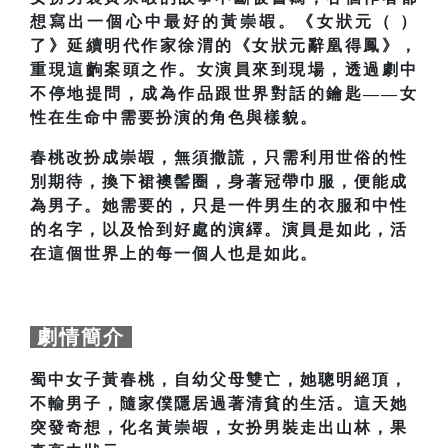
想寫出一個心中最好的黃崇嘏。《女狀元（ ）
了》延續明代作家徐渭的《女狀元辭凰得鳳》，
重現這齣案頭之作。女演員來到現場，透過劇中
不停地提問，成為作品跟世界對話的鑰匙——女
性在生命中需要扮演的角色與樣貌。
春桃改扮成崇嘏，無須撒謊，只需利用世俗的性
別期待，換下裙襖髻圈，身著冠帶巾服，便能成
為男子。她需要的，只是一件男生的衣服和中性
的名字，以及恰到好處的演繹。演員是如此，活
在這個世界上的每一個人也是如此。
劇情簡介
蜀中女子黃春桃，自幼父母雙亡，她聰明絕頂，
不輸男子，隨家僕隱居過著清貧的生活。這天她
突發奇想，化名黃崇嘏，女扮男裝走出山林，果