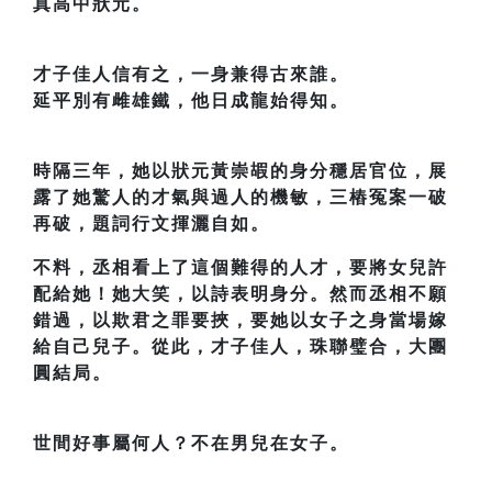
真高中狀元。
才子佳人信有之，一身兼得古來誰。
延平別有雌雄鐵，他日成龍始得知。
時隔三年，她以狀元黃崇嘏的身分穩居官位，展
露了她驚人的才氣與過人的機敏，三樁冤案一破
再破，題詞行文揮灑自如。
不料，丞相看上了這個難得的人才，要將女兒許
配給她！她大笑，以詩表明身分。然而丞相不願
錯過，以欺君之罪要挾，要她以女子之身當場嫁
給自己兒子。從此，才子佳人，珠聯璧合，大團
圓結局。
世間好事屬何人？不在男兒在女子。