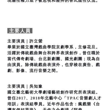
現陽性權力底下被忽視和壓抑的各式陰性伏流。
主要人員
主要演員｜許立縈
畢業於國立臺灣戲曲學院京劇學系，主修花旦。
活躍於傳統戲曲舞台和跨界表演創作，曾任職於
當代傳奇劇場、台北新劇團、國光劇團；現為自
由演員。除傳統戲曲表演外，也穿梭在廣告、戲
劇、影像、流行音樂之間。
主要演員｜吳知豫
國立臺北藝術大學劇場藝術創作研究所表演組。
曾任2017、2018年北藝中心「TPAC音樂劇人才
培訓」表演組學員。近年作品包含：瘋戲樂《台
灣有個好萊塢》、天作之合劇場《阿堯