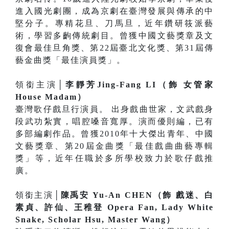
進入國光劇團，成為京劇在臺灣發展與傳承的中
堅分子。專精花旦、刀馬旦，近年鑽研筱派藝
術，學習多齣傳統劇目。曾獲中國文藝獎章及文
復會最佳旦角獎、第22屆臺北文化獎、第31屆傳
藝金曲獎「最佳演員獎」。
領銜主演│
李靜芳Jing-Fang LI（飾 女管家
House Madam）
臺灣歌仔戲旦行演員。 出身戲曲世家，文武戲身
段武功紮實，唱腔嗓音寬厚。演而優則編，已有
多部編劇作品。曾獲2010年十大傑出青年、中國
文藝獎章、第20屆金曲獎「最佳戲曲曲藝專輯
獎」等，近年任職於多所學校致力於歌仔戲推
廣。
領銜主演│
陳禹安 Yu-An CHEN（飾 戲迷、白
素貞、許仙、王稚登 Opera Fan, Lady White
Snake, Scholar Hsu, Master Wang）