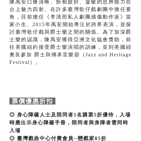
陳禹安口條清晰、扮相姣好、靈敏的思辨能力在
台上魅力四射。在許多臺灣歌仔戲劇團中擔任要
角，目前擔任《李清照私人劇團感傷動作派》當
家小生。2015年禹安開始專注於跨界表演，並探
討臺灣歌仔戲與爵士樂之間的關係。為了加深爵
士樂的認識，陳禹安獲得亞洲文化協會獎助，前
往美國紐約接受爵士樂演唱的訓練，並到美國紐
奧良參加 爵士與傳承音樂節（Jazz and Heritage
Festival）。
票價優惠折扣
◎ 身心障礙人士及陪同者1名購票5折優待，入場
時應出示身心障礙手冊，陪同者與身障者需同時
入場
◎ 臺灣戲曲中心付費會員─戀戲家85折