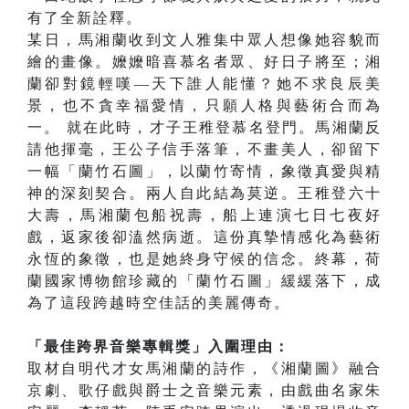
有了全新詮釋。
某日，馬湘蘭收到文人雅集中眾人想像她容貌而
繪的畫像。嬤嬤暗喜慕名者眾、好日子將至；湘
蘭卻對鏡輕嘆—天下誰人能懂？她不求良辰美
景，也不貪幸福愛情，只願人格與藝術合而為
一。 就在此時，才子王稚登慕名登門。馬湘蘭反
請他揮毫，王公子信手落筆，不畫美人，卻留下
一幅「蘭竹石圖」，以蘭竹寄情，象徵真愛與精
神的深刻契合。兩人自此結為莫逆。王稚登六十
大壽，馬湘蘭包船祝壽，船上連演七日七夜好
戲，返家後卻溘然病逝。這份真摯情感化為藝術
永恆的象徵，也是她終身守候的信念。終幕，荷
蘭國家博物館珍藏的「蘭竹石圖」緩緩落下，成
為了這段跨越時空佳話的美麗傳奇。
「最佳跨界音樂專輯獎」入圍理由：
取材自明代才女馬湘蘭的詩作，《湘蘭圖》融合
京劇、歌仔戲與爵士之音樂元素，由戲曲名家朱