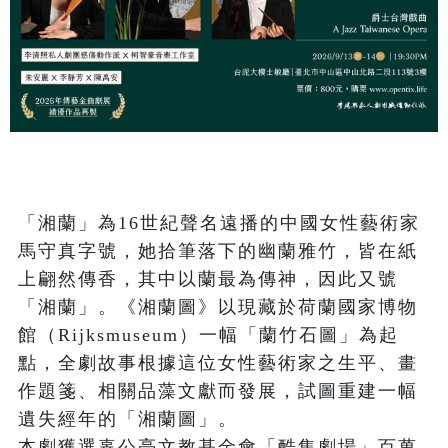
「湘蘭」為16世紀聲名遠播的中國女性藝術家
馬守真字號，她拾筆落下的幽蘭雅竹，皆在紙
上翩然傳香，其中以蘭最為傳神，因此又號
「湘蘭」。《湘蘭圖》以現藏於荷蘭國家博物
館（Rijksmuseum）一幅「蘭竹石圖」為起
點，全劇故事根據這位女性藝術家之生平、畫
作題箋、相關品藻文獻而發展，試圖重建一幅
遺失經年的「湘蘭圖」。

本劇獲選辜公亮文教基金會「酷集劇場」百萬