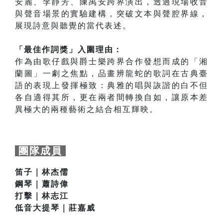
安麗、李靜芳、陳禹安跨界演出，透過現場收音
與聲音場景的實驗建構，突破文本與聲腔界線，
展現詩意與聽覺的當代表述。
「最佳作詞獎」入圍理由：
作為由歌仔戲與爵士樂跨界合作發想而成的「湘
蘭圖」一劇之焦點，品畫辨龍蛇的歌詞在古典臺
語的表現上發揮極致：典雅的唱與詼諧的白不但
各自適得其所，更在兩者間轉換自如，讓原本差
異極大的兩種藝術之結合相互輝映。
團隊成員
笛子｜林杰儒
鋼琴｜蕭詩偉
打擊｜林志江
低音大提琴｜莊嘉威