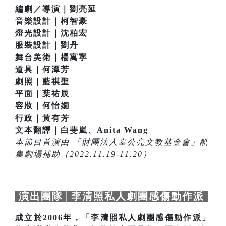
編劇／導演｜劉亮延
音樂設計｜柯智豪
燈光設計｜沈柏宏
服裝設計｜劉丹
舞台美術｜楊寓寧
道具｜何潭芳
劇照｜藍祺聖
平面｜葉祐辰
容妝｜何怡嫺
行政｜黃有芳
文本翻譯｜白斐嵐、Anita Wang
本節目首演由 「財團法人辜公亮文教基金會」酷
集劇場補助（2022.11.19-11.20）
演出團隊│李清照私人劇團感傷動作派
成立於2006年，「李清照私人劇團感傷動作派」