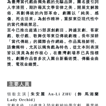
為臺灣當代戲曲獨角戲的先驅品牌。團名援引詞
人李清照，期許藉其文學音律之美，開展支解雅
俗、再劃傳統的內部革命。劇團以「純美、感
傷、死去活來」為創作精神，重探東亞現代性中
的當代傳統禁忌。
至今已推出超過25部原創劇目，跨越京劇、客家
戲、歌仔戲、歌舞伎等東亞傳統劇種，長年深耕
「當代傳統」的國際合作網絡。作品風格鮮明、
語彙獨特，尤其以獨角戲為特色，從文本到表演
皆以演員為創作核心，在臺灣劇場界已具指標
性。劇團作品曾多次入圍台新藝術獎、傳藝金曲
獎、電視金鐘獎。
主要人員
領銜主演│
朱安麗 An-Li ZHU（飾 馬湘蘭
Lady Orchid）
京劇名伶。10歲進入陸光劇校始學京劇，畢業後