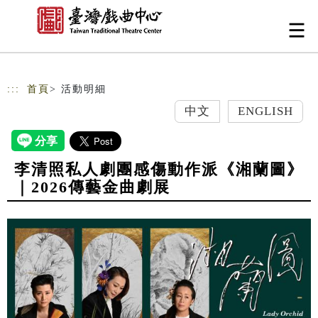
跳到主要內容
網站導覽
:::
首頁
> 活動明細
中文
ENGLISH
李清照私人劇團感傷動作派《湘蘭圖》
｜2026傳藝金曲劇展