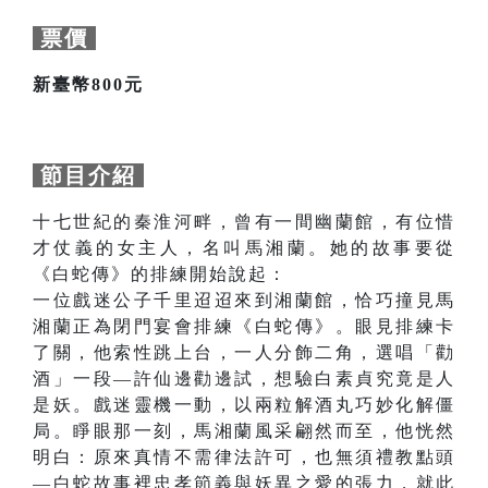
票價
新臺幣800元
節目介紹
十七世紀的秦淮河畔，曾有一間幽蘭館，有位惜
才仗義的女主人，名叫馬湘蘭。她的故事要從
《白蛇傳》的排練開始說起：
一位戲迷公子千里迢迢來到湘蘭館，恰巧撞見馬
湘蘭正為閉門宴會排練《白蛇傳》。眼見排練卡
了關，他索性跳上台，一人分飾二角，選唱「勸
酒」一段—許仙邊勸邊試，想驗白素貞究竟是人
是妖。戲迷靈機一動，以兩粒解酒丸巧妙化解僵
局。睜眼那一刻，馬湘蘭風采翩然而至，他恍然
明白：原來真情不需律法許可，也無須禮教點頭
—白蛇故事裡忠孝節義與妖異之愛的張力，就此