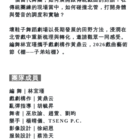
傳統團練的現場當中，如何碰撞北管，打開身體
與聲音的調度和實驗？
壞鞋子舞蹈劇場以長期發展的田野方法，浸潤在
北管戲中重新梳理與轉化，邀請觀眾一同感受。
編舞林宜瑾攜手戲劇構作黃鼎云，2026戲曲藝術
節《棚──子弟站棚》。
團隊成員
編 舞｜林宜瑾
戲劇構作｜黃鼎云
亂彈指導｜胡毓昇
舞者｜巫欣諭、趙萱、劉昀
樂手｜楊晴儀、TSENG P.C.
影像設計｜徐紹恩
服裝設計｜蔡浩天