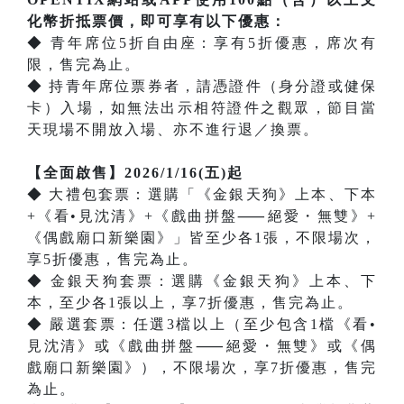
化幣折抵票價，即可享有以下優惠：
◆ 青年席位5折自由座：享有5折優惠，席次有
限，售完為止。
◆ 持青年席位票券者，請憑證件（身分證或健保
卡）入場，如無法出示相符證件之觀眾，節目當
天現場不開放入場、亦不進行退／換票。
【全面啟售】2026/1/16(五)起
◆ 大禮包套票：選購「《金銀天狗》上本、下本
+《看•見沈清》+《戲曲拼盤⸺絕愛・無雙》+
《偶戲廟口新樂園》」皆至少各1張，不限場次，
享5折優惠，售完為止。
◆ 金銀天狗套票：選購《金銀天狗》上本、下
本，至少各1張以上，享7折優惠，售完為止。
◆ 嚴選套票：任選3檔以上（至少包含1檔《看•
見沈清》或《戲曲拼盤⸺絕愛・無雙》或《偶
戲廟口新樂園》），不限場次，享7折優惠，售完
為止。