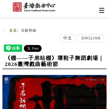
跳到主要內容
網站導覽
:::
首頁
> 活動明細
中文
ENGLISH
《棚——子弟站棚》壞鞋子舞蹈劇場｜
2026臺灣戲曲藝術節