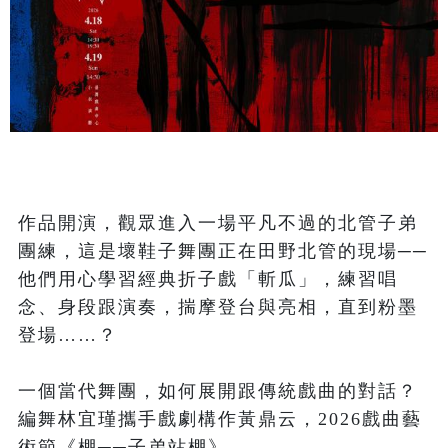
作品開演，觀眾進入一場平凡不過的北管子弟
團練，這是壞鞋子舞團正在田野北管的現場──
他們用心學習經典折子戲「斬瓜」，練習唱
念、身段跟演奏，揣摩登台與亮相，直到粉墨
登場……？

一個當代舞團，如何展開跟傳統戲曲的對話？ 
編舞林宜瑾攜手戲劇構作黃鼎云，2026戲曲藝
術節《棚──子弟站棚》。