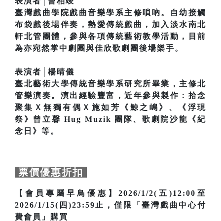
表演者│曾柏竣
臺灣戲曲學院戲曲音樂學系主修嗩吶。自幼接觸
布袋戲後場伴奏，熱愛傳統戲曲，加入淡水南北
軒北管團體，參與各項傳統藝術教學活動，目前
為亦宛然掌中劇團與佳欣歌劇團後場樂手。
表演者│楊晴儀
臺北藝術大學傳統音樂學系研究所畢業，主修北
管樂演奏。演出經驗豐富，近年參與製作：拾念
聚集Ｘ無獨有偶Ｘ施如芳《鯨之嶋》、《浮現
祭》曾立馨 Hug Muzik 團隊、歌劇院沙龍《紀
念日》等。
票價優惠折扣
【會員專屬早鳥優惠】2026/1/2(五)12:00至
2026/1/15(四)23:59止，僅限「臺灣戲曲中心付
費會員」購買