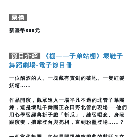
票價
新臺幣800元
節目介紹
《棚——子弟站棚》壞鞋子
舞蹈劇場-電子節目冊
一位酗酒的人、一塊藏有寶劍的破地、一隻紅髮
妖精……
作品開演，觀眾進入一場平凡不過的北管子弟團
練，這是壞鞋子舞團正在田野北管的現場──他們
用心學習經典折子戲「斬瓜」，練習唱念、身段
跟演奏，揣摩登台與亮相，直到粉墨登場……？
一個當代舞團，如何展開跟傳統戲曲的對話？在