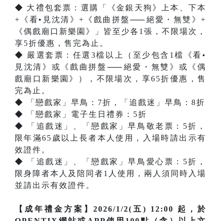
◆ 大禮包套票：選購「《金銀天狗》上本、下本
+《看•見沈清》+《戲曲拼盤⸺絕愛・無雙》+
《偶戲廟口新樂園》」皆至少各1張，不限場次，
享5折優惠，售完為止。
◆ 嚴選套票：任選3檔以上（至少包含1檔《看•
見沈清》或《戲曲拼盤⸺絕愛・無雙》或《偶
戲廟口新樂園》），不限場次，享65折優惠，售
完為止。
◆ 「戀戲家」早鳥：7折，「追戲迷」早鳥：8折
◆ 「戀戲家」電子生日禮券：5折
◆ 「追戲迷」、「戀戲家」早鳥敬老票：5折，
限年滿65歲以上長者本人使用，入場時請出示有
效證件。
◆ 「追戲迷」、「戀戲家」早鳥愛心票：5折，
限身障者本人及陪同者1人使用，兩人須同時入場
並請出示有效證件。
【成年禮金方案】2026/1/2(五) 12:00 起，於
OPENTIX網站或APP使用100點（含）以上文