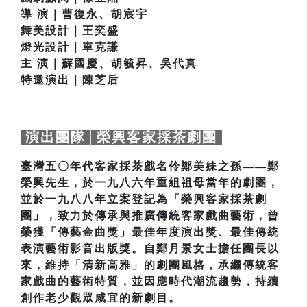
導 演｜曹復永、胡宸宇
舞美設計｜王奕盛
燈光設計｜車克謙
主 演｜蘇國慶、胡毓昇、吳代真
特邀演出｜陳芝后
演出團隊│榮興客家採茶劇團
臺灣五〇年代客家採茶戲名伶鄭美妹之孫——鄭
榮興先生，於一九八六年重組祖母當年的劇團，
並於一九八八年立案登記為「榮興客家採茶劇
團」，致力於傳承與推廣傳統客家戲曲藝術，曾
榮獲「傳藝金曲獎」最佳年度演出獎、最佳傳統
表演藝術影音出版獎。自鄭月景女士擔任團長以
來，維持「清新高雅」的劇團風格，承繼傳統客
家戲曲的藝術特質，並因應時代潮流趨勢，持續
創作老少觀眾咸宜的新劇目。