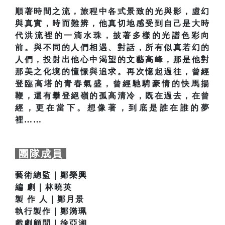
順著時間之流，旅程中各式景致的光與影，虛幻
與真實，時而難辨，他真切地感受到自己是大時
代洪流裡的一滴水珠，披著多樣的光譜色彩向
前。與不同的人們相遇、對話，所有似真若幻的
人們，投射出他心中渴望的文藝高峰，那是他對
那美之化境的憧憬與追求。再次憶起過往，曾經
登臨高塔的青春氣盛，曾經馳騁豪情的快馬揚
鞭，還有攀登絕嶺的孤高清冷，既在過去，在曾
經，更在當下。想像著，到底是誰在誰的夢
裡……
團隊成員
藝術總監｜鄭榮興
編 劇｜林曉英
製 作 人｜鄭月景
執行製作｜鄭漪珮
戲劇顧問｜徐亞湘