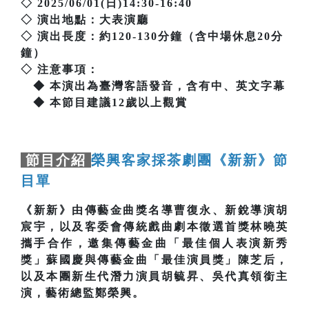
◇ 2025/06/01(日)14:30-16:40
◇ 演出地點：大表演廳
◇ 演出長度：約120-130分鐘（含中場休息20分
鐘）
◇ 注意事項：
◆ 本演出為臺灣客語發音，含有中、英文字幕
◆ 本節目建議12歲以上觀賞
節目介紹
榮興客家採茶劇團《新新》節
目單
《新新》由傳藝金曲獎名導曹復永、新銳導演胡
宸宇，以及客委會傳統戲曲劇本徵選首獎林曉英
攜手合作，邀集傳藝金曲「最佳個人表演新秀
獎」蘇國慶與傳藝金曲「最佳演員獎」陳芝后，
以及本團新生代潛力演員胡毓昇、吳代真領銜主
演，藝術總監鄭榮興。