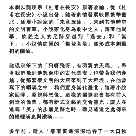
本劇以龍瑛宗《杜甫在長安》原著改編，從《杜
甫在長安》小說出發，隨著劇情發展映照繁華臺
北，延展小說家的「未竟旅途」，來到其他時空
的文明薈萃。小說家化身為劇中之人，隨著他渴
慕、欽羨之人的足跡穿越到「過去」和「當
下」；小說情節裡的「攀登高塔」遂形成本劇最
初的隱喻。
龍瑛宗筆下的「飛呀飛呀，有羽翼的天馬」，帶
著我們飛到他想像中的古代長安，也帶著我們穿
越，從那繁榮文明的大唐來到了大稻埕，在他曾
寫下的喟嘆之中，我們置身當代臺北，隨著小說
家回眸、凝視與想像。這樣的國際都會都有前人
創造的偉業，都有新式文藝的交會靈光，讓人在
追尋「美」的步履足跡之時，聽見遙遠之處傳來
的輕輕嘆息與讚嘆……
多年前，斯人「靠著窗邊深深地吞了一大口秋