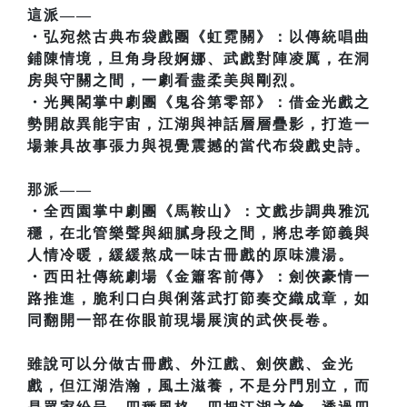
這派——
・弘宛然古典布袋戲團《虹霓關》：以傳統唱曲
鋪陳情境，旦角身段婀娜、武戲對陣凌厲，在洞
房與守關之間，一劇看盡柔美與剛烈。
・光興閣掌中劇團《鬼谷第零部》：借金光戲之
勢開啟異能宇宙，江湖與神話層層疊影，打造一
場兼具故事張力與視覺震撼的當代布袋戲史詩。
那派——
・全西園掌中劇團《馬鞍山》：文戲步調典雅沉
穩，在北管樂聲與細膩身段之間，將忠孝節義與
人情冷暖，緩緩熬成一味古冊戲的原味濃湯。
・西田社傳統劇場《金簫客前傳》：劍俠豪情一
路推進，脆利口白與俐落武打節奏交織成章，如
同翻開一部在你眼前現場展演的武俠長卷。
雖說可以分做古冊戲、外江戲、劍俠戲、金光
戲，但江湖浩瀚，風土滋養，不是分門別立，而