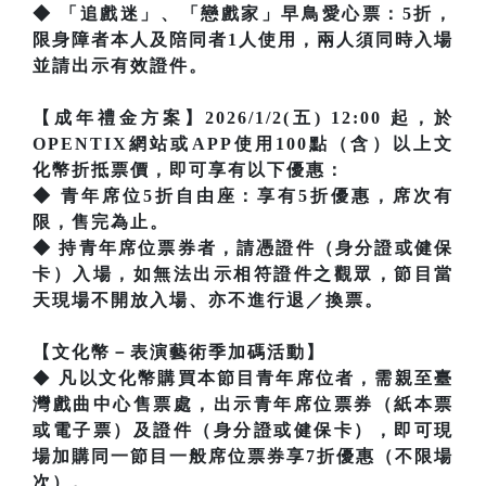
◆ 「追戲迷」、「戀戲家」早鳥愛心票：5折，
限身障者本人及陪同者1人使用，兩人須同時入場
並請出示有效證件。
【成年禮金方案】2026/1/2(五) 12:00 起，於
OPENTIX網站或APP使用100點（含）以上文
化幣折抵票價，即可享有以下優惠：
◆ 青年席位5折自由座：享有5折優惠，席次有
限，售完為止。
◆ 持青年席位票券者，請憑證件（身分證或健保
卡）入場，如無法出示相符證件之觀眾，節目當
天現場不開放入場、亦不進行退／換票。
【文化幣－表演藝術季加碼活動】
◆
凡以文化幣購買本節目青年席位者，需親至臺
灣戲曲中心售票處，出示青年席位票券（紙本票
或電子票）及證件（身分證或健保卡），即可現
場加購同一節目一般席位票券享7折優惠（不限場
次）。