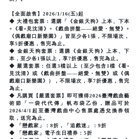
【全面啟售】2026/1/16(五)起
◆ 大禮包套票：選購「《金銀天狗》上本、下本
+《看•見沈清》+《戲曲拼盤——絕愛・無雙》+
《偶戲廟口新樂園》」皆至少各1張，不限場次，
享5折優惠，售完為止。
◆ 金銀天狗套票：選購《金銀天狗》上本、下
本，至少各1張以上，享7折優惠，售完為止。
◆ 嚴選套票：任選3檔以上（至少包含1檔《看•
見沈清》或《戲曲拼盤——絕愛・無雙》或《偶
戲廟口新樂園》），不限場次，享7折優惠，售完
為止。
◆ 凡購買【嚴選套票】即可獲得2026臺灣戲曲藝
術節「一袋代代傳」帆布袋乙份，贈品可於
2026/4/1起至臺灣戲曲中心售票處憑兌換券領
取，送完為止。
◆ 「戀戲家」：8折，「追戲迷」：9折
◆ 「戀戲家」電子生日禮券：5折