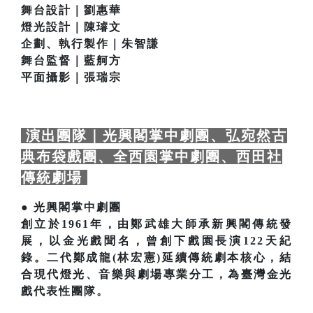
舞台設計｜劉惠華
燈光設計｜陳璿文
企劃、執行製作｜朱智謙
舞台監督｜藍舸方
平面攝影｜張瑞宗
演出團隊｜光興閣掌中劇團、弘宛然古
典布袋戲團、全西園掌中劇團、西田社
傳統劇場
● 光興閣掌中劇團
創立於1961年，由鄭武雄大師承新興閣傳統發
展，以金光戲聞名，曾創下戲園長演122天紀
錄。二代鄭成龍(林宏憲)延續傳統劇本核心，結
合現代燈光、音樂與劇場專業分工，為臺灣金光
戲代表性團隊。