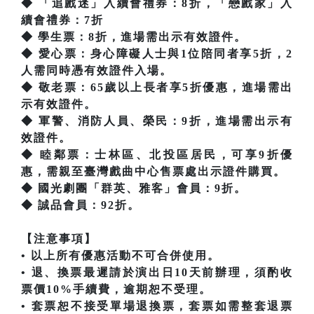
◆ 「追戲迷」入續會禮券：8折，「戀戲家」入
續會禮券：7折
◆ 學生票：8折，進場需出示有效證件。
◆ 愛心票：身心障礙人士與1位陪同者享5折，2
人需同時憑有效證件入場。
◆ 敬老票：65歲以上長者享5折優惠，進場需出
示有效證件。
◆ 軍警、消防人員、榮民：9折，進場需出示有
效證件。
◆ 睦鄰票：士林區、北投區居民，可享9折優
惠，需親至臺灣戲曲中心售票處出示證件購買。
◆ 國光劇團「群英、雅客」會員：9折。
◆ 誠品會員：92折。
【注意事項】
• 以上所有優惠活動不可合併使用。
• 退、換票最遲請於演出日10天前辦理，須酌收
票價10%手續費，逾期恕不受理。
• 套票恕不接受單場退換票，套票如需整套退票