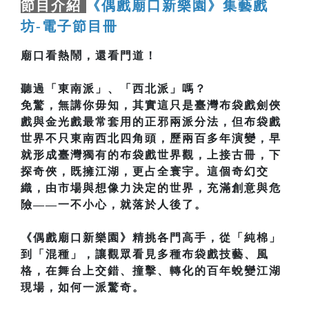
節目介紹
《偶戲廟口新樂園》集藝戲
坊-電子節目冊
廟口看熱鬧，還看門道！
聽過「東南派」、「西北派」嗎？
免驚，無講你毋知，其實這只是臺灣布袋戲劍俠
戲與金光戲最常套用的正邪兩派分法，但布袋戲
世界不只東南西北四角頭，歷兩百多年演變，早
就形成臺灣獨有的布袋戲世界觀，上接古冊，下
探奇俠，既擁江湖，更占全寰宇。這個奇幻交
織，由市場與想像力決定的世界，充滿創意與危
險——一不小心，就落於人後了。
《偶戲廟口新樂園》精挑各門高手，從「純棉」
到「混種」，讓觀眾看見多種布袋戲技藝、風
格，在舞台上交錯、撞擊、轉化的百年蛻變江湖
現場，如何一派驚奇。