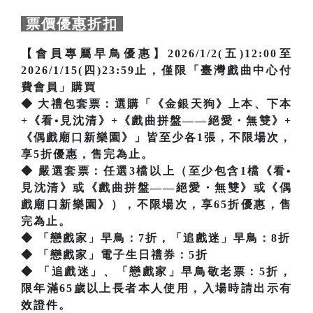
票價優惠折扣
【會員專屬早鳥優惠】2026/1/2(五)12:00至
2026/1/15(四)23:59止，僅限「臺灣戲曲中心付
費會員」購買
◆ 大禮包套票：選購「《金銀天狗》上本、下本
+《看•見沈清》+《戲曲拼盤——絕愛・無雙》+
《偶戲廟口新樂園》」皆至少各1張，不限場次，
享5折優惠，售完為止。
◆ 嚴選套票：任選3檔以上（至少包含1檔《看•
見沈清》或《戲曲拼盤——絕愛・無雙》或《偶
戲廟口新樂園》），不限場次，享65折優惠，售
完為止。
◆ 「戀戲家」早鳥：7折，「追戲迷」早鳥：8折
◆ 「戀戲家」電子生日禮券：5折
◆ 「追戲迷」、「戀戲家」早鳥敬老票：5折，
限年滿65歲以上長者本人使用，入場時請出示有
效證件。