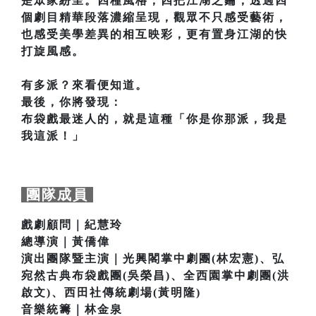
是眾家紛呈。四種風格，四把江湖之鑰，透過四
個劇目精華段落濃縮呈現，觀眾不只感受藝術，
也感受美學差異的相互映彩，更有置身江湖的快
打旋風感。
有多派？來看便知道。
最後，你將發現：
布袋戲最迷人的，就是這種「你是你那派，我是
我這派！」
團隊成員
戲劇顧問｜紀慧玲
總導演｜黃僑偉
演出團隊暨主演｜光興閣掌中劇團(林宏憲)、弘
宛然古典布袋戲團(吳榮昌)、全西園掌中劇團(洪
啟文)、西田社傳統劇場(黃明隆)
音樂統籌｜林金泉