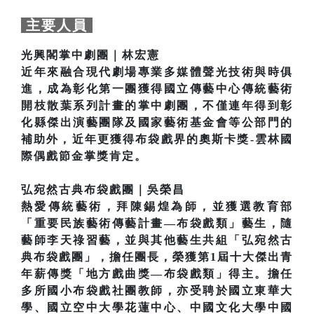
主要人員
光興閣掌中劇團｜林宏憲
近年來融合現代劇場專業多媒體聲光技術與時俱
進，成為彰化第一團獲得國立傳藝中心傳統藝術
開枝散葉系列計畫的掌中劇團，不僅連年得到彰
化縣傑出演藝團隊及國家藝術基金會等公部門的
補助外，近年更獲得布袋戲界的奧斯卡獎-雲林國
際偶戲節金掌獎肯定。
弘宛然古典布袋戲團｜吳榮昌
熱愛傳統藝術，拜陳錫煌為師，並獲選教育部
「重要民族藝術傳藝計畫—布袋戲類」藝生，隨
藝師李天祿習藝，並與其他藝生共組「弘宛然古
典布袋戲團」，擔任團長，榮獲第1屆十大傑出青
年薪傳獎「地方戲曲獎—布袋戲類」得主。擔任
多所國小布袋戲社團教師，亦受聘於國立東華大
學、國立空中大學花蓮中心、中國文化大學中國