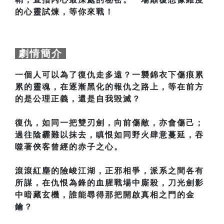
的心靈試煉，等你來戰！
劇情簡介
一個人可以為了復仇走多遠？一襲錦衣下傷痕累
累的靈魂，在逐漸黑化的報仇之路上，等在前方
的是公理正義，還是自我毀滅？
復仇，如同一把雙刃劍，向前傷敵，亦會傷己；
過往陰霾難以抹去，瞋恨如同野火肆意蔓延，吞
噬著俠客曾經的赤子之心。
滾滾紅塵的險峻江湖，正邪相爭，派系之間各有
所謀，在仇恨為鋒的血腥戰場中廝殺，刀光劍影
中暗藏玄機，誰能尋得那把開啟真相之門的金
鑰？