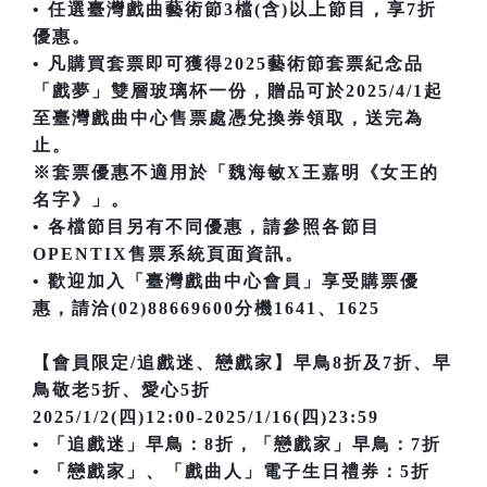
• 任選臺灣戲曲藝術節3檔(含)以上節目，享7折
優惠。
• 凡購買套票即可獲得2025藝術節套票紀念品
「戲夢」雙層玻璃杯一份，贈品可於2025/4/1起
至臺灣戲曲中心售票處憑兌換券領取，送完為
止。
※套票優惠不適用於「魏海敏X王嘉明《女王的
名字》」。
• 各檔節目另有不同優惠，請參照各節目
OPENTIX售票系統頁面資訊。
• 歡迎加入「臺灣戲曲中心會員」享受購票優
惠，請洽(02)88669600分機1641、1625
【會員限定/追戲迷、戀戲家】早鳥8折及7折、早
鳥敬老5折、愛心5折
2025/1/2(四)12:00-2025/1/16(四)23:59
• 「追戲迷」早鳥：8折，「戀戲家」早鳥：7折
• 「戀戲家」、「戲曲人」電子生日禮券：5折