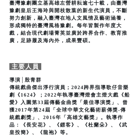
臺灣豫劇團立基高雄左營耕耘逾七十載，由臺灣
豫劇皇后王海玲與開枝散葉的新生代演員，不斷
努力創新，融入臺灣在地人文風情及藝術涵養，
形成獨特的臺灣風格豫劇。每年皆製作年度大
戲，結合現代劇場菁英並廣於跨界合作、教育推
廣，足跡履及海內外，成果豐碩。
主要人員
導演│殷青群
傳統戲曲傑出淨行演員；2024跨界指導歌仔音樂
劇《1624》；2022年執導臺灣燈會主燈大戲《船
愛》入圍第33屆傳藝金曲獎「最佳導演獎」、曾
獲2017年第24屆「全球中華文化藝術薪傳獎-傳
統戲劇獎」、2016年「高雄文藝獎」。執導作
品：《長安花》、《鏢客》、《杜蘭朵》、《武
皇投簡》、《龍袍》等。