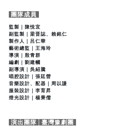
團隊成員
監製｜陳悅宜
副監製｜梁晋誌、賴銘仁
製作人｜呂仁華
藝術總監｜王海玲
導演｜殷青群
編劇｜劉建幗
副導演｜吳紹騰
唱腔設計｜張廷營
音樂設計、配器｜周以謙
服裝設計｜李育昇
燈光設計｜楊秉儒
演出團隊│臺灣豫劇團