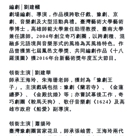
編劇│劉建幗
劇場編劇、導演，作品橫跨歌仔戲、豫劇、京
劇、音樂劇及大型活動典禮。臺灣藝術大學藝術
學博士，高雄師範大學兼任助理教授、臺南大學
兼任講師。2004年創立奇巧劇團，以跨劇種、混
融多元語境與音樂形式的風格為其風格特色。作
品曾獲第七屆鳳邑文學獎、共同編劇作品《十八
羅漢圖》獲2016年台新藝術獎年度五大節目。
領銜主演│劉建華
師承王海玲、朱海珊老師，獲封為「豫劇王
子」。主演戲碼包括：豫劇《蘭若寺》、《金蓮
纏夢》、《金殿抗婚》等；亦嘗試幕後工作，奇
巧劇團《鞍馬天狗》、歌仔音樂劇《1624》及高
雄巿政府《船愛》副導演。
領銜主演│蕭揚玲
臺灣豫劇團當家花旦，師承張岫雲、王海玲兩代