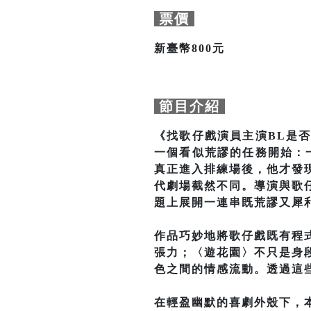
票價
新臺幣800元
節目介紹
《找歌仔戲演員主演BL是
一個看似荒謬的任務開始：
真正進入排練場後，他才發
代劇場截然不同。導演與歌
題上展開一連串既荒謬又犀
作品巧妙地將歌仔戲既有程
張力；〈遊花園〉不只是身
色之間的情感流動。透過這
在輕盈幽默的喜劇外殼下，