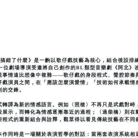
否搞錯了什麼》是一齣以歌仔戲技藝為核心，結合後設排
一位劇場導演受邀將自己創作的BL類型音樂劇《阿北》
現事情遠比想像中複雜——歌仔戲的身段程式、聲腔節奏
仔戲演員之間，在「應該怎麼演愛情」「技術如何承載情
利的交鋒。
式轉譯為新的情感語言。例如〈照槍〉不再只是武戲對峙
段展示，而轉化為情感逐漸靠近的過程；〈過柴橋〉則在
些程式的重新組合與詮釋，觀眾得以看見傳統技藝在不同
本作同時是一場關於表演哲學的對話：當兩套表演系統相