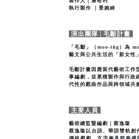
製作人｜詹哈利
執行製作 ｜景婉綺
演出團隊│毛斷計畫
「毛斷」（moo-tn̄g）
藝文與公共生活的「新女性
毛斷計畫因應當代藝術工作
事編劇，並累積製作與行政
代性的戲曲作品與跨領域共
主要人員
藝術總監暨編劇｜蔡逸璇
蔡逸璇以台語、華語雙軌創作，
傳統戲劇，文字兼具節奏感