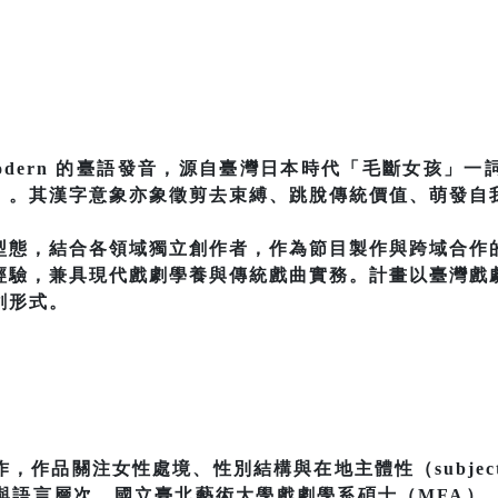
為 modern 的臺語發音，源自臺灣日本時代「毛斷女孩
」。其漢字意象亦象徵剪去束縛、跳脫傳統價值、萌發自
型態，結合各領域獨立創作者，作為節目製作與跨域合作
經驗，兼具現代戲劇學養與傳統戲曲實務。計畫以臺灣戲
創形式。
作品關注女性處境、性別結構與在地主體性（subject
與語言層次。國立臺北藝術大學戲劇學系碩士（MFA）