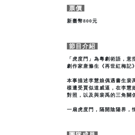
票價
新臺幣800元
節目介紹
「虎度門」為粵劇術語，意
劇作家唐滌生《再世紅梅記
本事描述李慧娘偶遇書生裴
樣遭受賈似道威逼，在李慧
對照，以及與裴禹的三角關
一扇虎度門，隔開陰陽界，
團隊成員