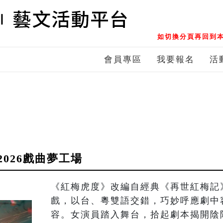
如切換分頁再回到本
會員專區
我要報名
活
026戲曲夢工場
《紅梅虎度》改編自經典《再世紅梅記
戲，以台、粵雙語交錯，巧妙呼應劇中
容。女演員踏入舞台，拾起劇本揭開陰