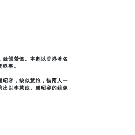
，餘韻縈懷。本劇以香港著名
間軼事。
盧昭容，貌似慧娘，惜兩人一
演出以李慧娘、盧昭容的鏡像