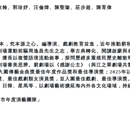
歆翰、郭珍妤、汪倫煒、陳聖璇、莊步超、陳育偉
窮為本，究本源之心。編導演、戲劇教育並進，近年推動窮
劇場運動前驅周逸昌先生之志，舉古典轉化、閱讀啟蒙與
，擅長以複聲語境流動敘事，探問歷經多重殖民歷史離散
劇場審美思辨。窮劇場以《感謝公主》（與江之翠劇場共
入圍傳藝金曲獎最佳年度作品獎和最佳導演獎；2025年
獎、最佳戲劇類女演員獎，並入圍最佳戲劇、最佳導演獎
、日韓、星馬等，以劇場藝術擴延海內外各文化場域，持
北市年度演藝團隊」