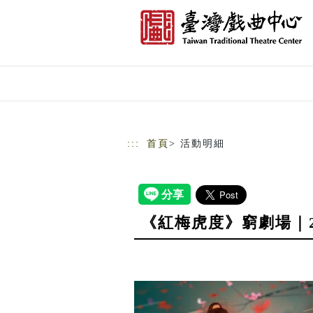
跳到主要內容
網站導覽
:::
首頁
> 活動明細
《紅梅虎度》窮劇場｜2