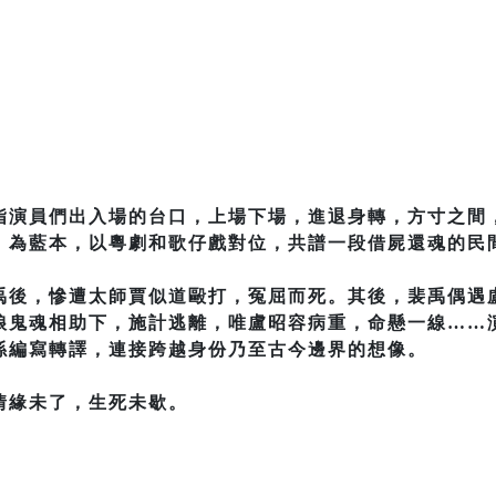
指演員們出入場的台口，上場下場，進退身轉，方寸之間
》為藍本，以粵劇和歌仔戲對位，共譜一段借屍還魂的民
禹後，慘遭太師賈似道毆打，冤屈而死。其後，裴禹偶遇
娘鬼魂相助下，施計逃離，唯盧昭容病重，命懸一線……
係編寫轉譯，連接跨越身份乃至古今邊界的想像。
情緣未了，生死未歇。