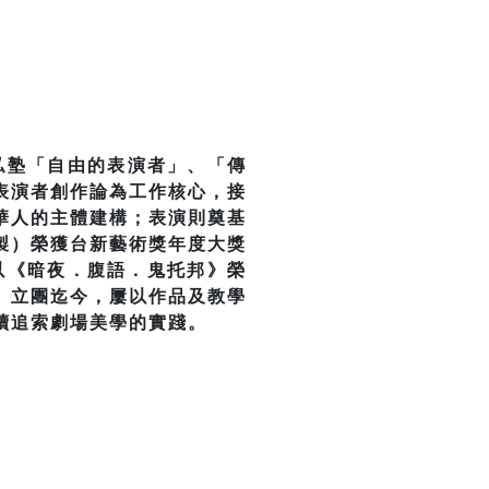
私塾「自由的表演者」、「傳
表演者創作論為工作核心，接
華人的主體建構；表演則奠基
製）榮獲台新藝術獎年度大獎
以《暗夜．腹語．鬼托邦》榮
。立團迄今，屢以作品及教學
續追索劇場美學的實踐。