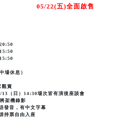
05/22(五)全面啟售
20:50
15:50
15:50
無中場休息）
眾觀賞
09/13（日）14:30場次皆有演後座談會
場次將架機錄影
語發音，有中文字幕
請持票自由入座