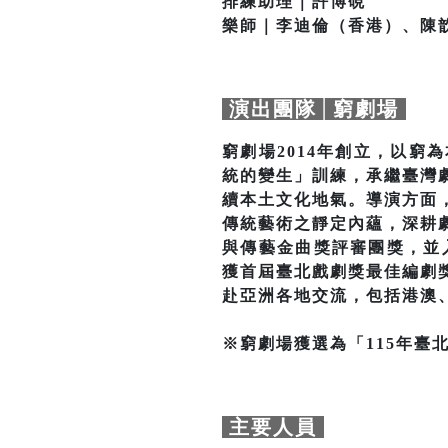
排練助理｜許博硯
樂師｜李迪倫（香港）、陳
演出團隊│窮劇場
窮劇場2014年創立，以
統的變生」訓練，承繼臺灣
續本土文化地氣。導演方面
傳統藝術之靜定內蘊，深耕
與傳藝金曲獎評審團獎，並
獲首屆臺北戲劇獎最佳編劇
赴亞洲各地交流，包括港澳
※窮劇場獲選為「115年臺
主要人員