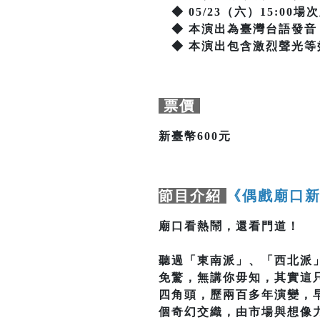
◆ 05/23（六）15:00場
◆ 本演出為臺灣台語發音
◆ 本演出包含激烈聲光等
票價
新臺幣600元
節目介紹
《偶戲廟口新
廟口看熱鬧，還看門道！
聽過「東南派」、「西北派
免驚，無講你毋知，其實這
四角頭，歷兩百多年演變，
個奇幻交織，由市場與想像