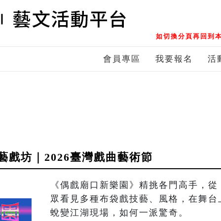
如切換分頁再回到本
會員專區
我要報名
活
戲坊｜2026臺灣戲曲藝術節
《偶戲廟口新樂園》精挑各門高手，從
眾看見多種布袋戲技藝、風格，在舞台
蛻變江湖現場，如何一派驚奇。
