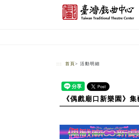
跳到主要內容
網站導覽
:::
首頁
> 活動明細
《偶戲廟口新樂園》集藝