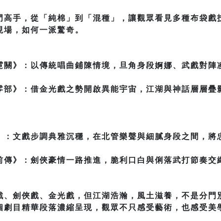
門高手，從「純棉」到「混種」，讓觀眾看見多種布袋戲
現場，如何一派驚奇。
霓關》：以傳統唱曲鋪陳情境，旦角身段婀娜、武戲對陣
零部》：借金光戲之勢開啟異能宇宙，江湖與神話層層疊
。
》：文戲步調典雅沉穩，在北管樂聲與細膩身段之間，將
前傳》：劍俠豪情一路推進，脆利口白與俐落武打節奏交
戲、劍俠戲、金光戲，但江湖浩瀚，風土滋養，不是分門
個劇目精華段落濃縮呈現，觀眾不只感受藝術，也感受美