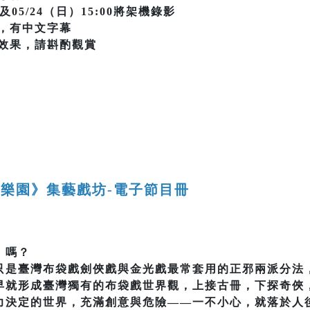
次及05/24（日）15:00將架機錄影
，有中文字幕
效果，請斟酌觀賞
樂園》集藝戲坊-電子節目冊
」嗎？
只是臺灣布袋戲劍俠戲與金光戲最常套用的正邪兩派分法
早就形成臺灣獨有的布袋戲世界觀，上接古冊，下探奇俠
力決定的世界，充滿創意與危險——一不小心，就落於人