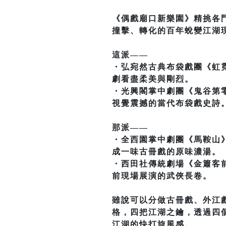
《偶戲廟口新樂園》精挑各
撞擊、轉化的百年蛻變江湖
這派——
・弘宛然古典布袋戲團《虹
劇看盡柔美與剛烈。
・光興閣掌中劇團《鬼谷第
視覺震撼的當代布袋戲史詩
那派——
・全西園掌中劇團《馬鞍山
成一味古冊戲的原味濃湯。
・西田社傳統劇場《金簫客
前現場展演的武俠長卷。
雖說可以分做古冊戲、外江
格，四把江湖之鑰，透過四
江湖的快打旋風感。