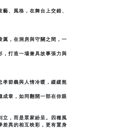
技藝、風格，在舞台上交錯、
凌厲，在洞房與守關之間，一
影，打造一場兼具故事張力與
忠孝節義與人情冷暖，緩緩熬
織成章，如同翻開一部在你眼
別立，而是眾家紛呈。四種風
學差異的相互映彩，更有置身