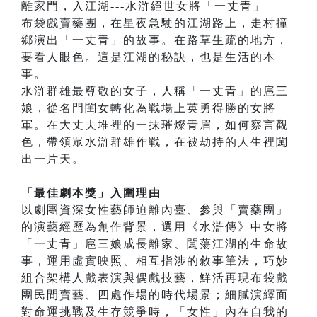
離家門，入江湖---水滸絕世女將「一丈青」
布袋戲賣藥團，在星夜急駛的江湖路上，走村撞
鄉演出「一丈青」的故事。在路草生疏的地方，
要看人眼色。這是江湖的秘訣，也是生活的本
事。
水滸群雄最尊敬的女子，人稱「一丈青」的扈三
娘，從名門閨女轉化為戰場上英勇得勝的女將
軍。在大丈夫堆裡的一抹璀燦青眉，如何察言觀
色，帶領眾水滸群雄作戰，在被劫持的人生裡闖
出一片天。
「最佳劇本獎」入圍理由
以劇團資深女性藝師迫離內臺、參與「賣藥團」
的演藝經歷為創作背景，選用《水滸傳》中女將
「一丈青」扈三娘成長離家、闖蕩江湖的生命故
事，運用虛實映照、相互指涉的敘事筆法，巧妙
組合架構人戲表演與偶戲技藝，鮮活再現布袋戲
團民間賣藝、四處作場的時代場景；細膩演繹面
對命運挑戰及生存競爭時，「女性」內在自我的