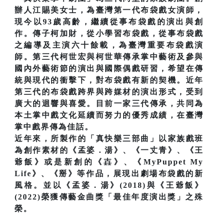
辦人江賜美女士，為臺灣第一代布袋戲女演師，
現今以93歲高齡，繼續從事布袋戲的演出與創
作。傳子柯加財，從小學習布袋戲，從事布袋戲
之編導及主演六十餘載，為臺灣重要布袋戲演
師。第三代柯世宏與柯世華傳承掌中藝術及參與
國內外藝術節的演出與國際偶戲研習，希望在傳
統與現代的衝擊下，對布袋戲有新的契機。近年
第三代的布袋戲跨界與跨媒材的演出形式，受到
廣大的迴響與喜愛。目前一家三代傳承，共同為
本土掌中戲文化延續而努力的優秀成績，在臺灣
掌中戲界傳為佳話。
近年來，所製作的「真快樂三部曲」以家族戲班
為創作素材的《孟婆．湯》、《一丈青》、《王
爺飯》或是新創的《壵》、《MyPuppet My
Life》、《掰》等作品，展現出劇場布袋戲的新
風格。並以《孟婆．湯》(2018)與《王爺飯》
(2022)榮獲傳藝金曲獎「最佳年度演出獎」之殊
榮。