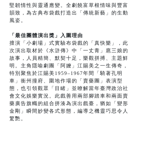
堅韌情性與靈通應變。全劇饒富草根情味與豐富
韻致，為古典布袋戲打造出「傳統新藝」的生動
風姿。
「最佳團體演出獎」入圍理由
擅演「小劇場」式實驗布袋戲的「真快樂」，此
次演出取材於《水滸傳》中「一丈青」扈三娘的
故事，人員精簡、默契十足，樂觀拼搏、主題鮮
明。主角隱喻劇團「阿嬤」江賜美之一生傳奇，
特別聚焦於江賜美1959–1967年間「騎著孔明
車」衝州撞府、圍地作場的「賣藥團」表演型
態，也引領觀眾「目睹」並暸解當年臺灣政治社
會文化娛樂實況。此戲善用兩部腳踏車和兩面賣
藥廣告旗幟的組合拼湊為演出戲臺，猶如「變形
金剛」瞬間妙變各式形態，編導之機靈巧思令人
驚艷。