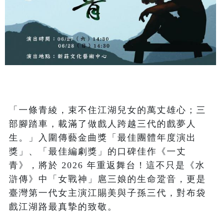
「一條青綾，束不住江湖兒女的萬丈雄心；三
部腳踏車，載滿了做戲人跨越三代的戲夢人
生。」入圍傳藝金曲獎「最佳團體年度演出
獎」、「最佳編劇獎」的口碑佳作《一丈
青》，將於 2026 年重返舞台！這不只是《水
滸傳》中「女戰神」扈三娘的生命跫音，更是
臺灣第一代女主演江賜美與子孫三代，對布袋
戲江湖路最真摯的致敬。