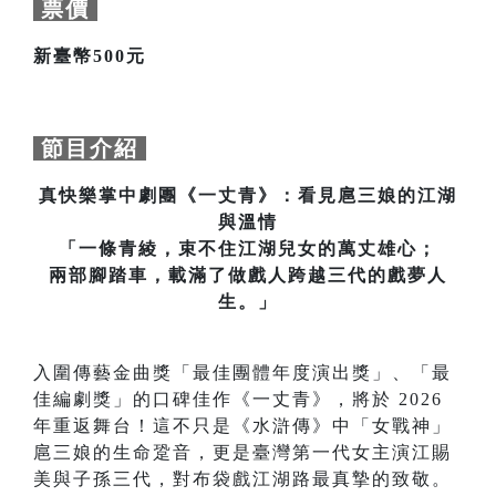
票價
新臺幣500元
節目介紹
真快樂掌中劇團《一丈青》：看見扈三娘的江湖
與溫情
「一條青綾，束不住江湖兒女的萬丈雄心；
兩部腳踏車，載滿了做戲人跨越三代的戲夢人
生。」
入圍傳藝金曲獎「最佳團體年度演出獎」、「最
佳編劇獎」的口碑佳作《一丈青》，將於 2026
年重返舞台！這不只是《水滸傳》中「女戰神」
扈三娘的生命跫音，更是臺灣第一代女主演江賜
美與子孫三代，對布袋戲江湖路最真摯的致敬。