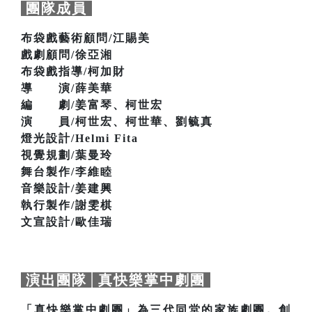
團隊成員
布袋戲藝術顧問/江賜美
戲劇顧問/徐亞湘
布袋戲指導/柯加財
導 演/薛美華
編 劇/姜富琴、柯世宏
演 員/柯世宏、柯世華、劉毓真
燈光設計/Helmi Fita
視覺規劃/葉曼玲
舞台製作/李維睦
音樂設計/姜建興
執行製作/謝雯棋
文宣設計/歐佳瑞
演出團隊│真快樂掌中劇團
「真快樂掌中劇團」為三代同堂的家族劇團。創