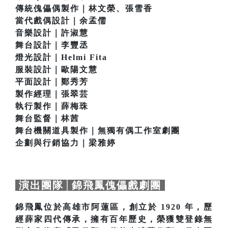
傳統傀儡偶製作｜林文榮、張雪香
當代戲偶設計｜余孟儒
音樂設計｜許淑慧
舞台設計｜李豐丞
燈光設計｜Helmi Fita
服裝設計｜歐陽文慧
平面設計｜鄭秀芳
製作經理｜張翠芸
執行製作｜薛梅珠
舞台監督｜林茜
舞台機關道具製作｜無獨有偶工作室劇團
企劃與行銷協力｜梁雅婷
演出團隊│錦飛鳳傀儡戲劇團
錦飛鳳位於高雄市阿蓮區，創立於 1920 年，歷
經薛家四代傳承，擁有百年歷史，榮獲雙登錄無