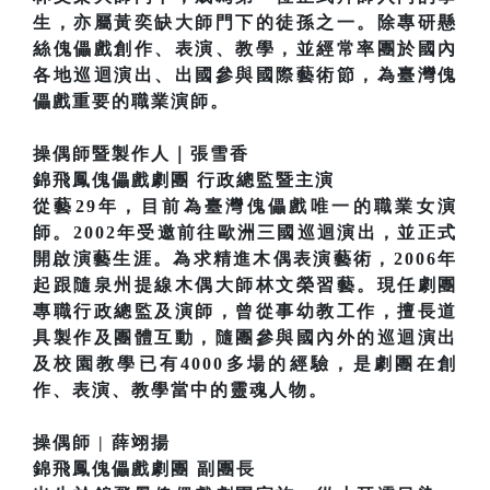
生，亦屬黃奕缺大師門下的徒孫之一。除專研懸
絲傀儡戲創作、表演、教學，並經常率團於國內
各地巡迴演出、出國參與國際藝術節，為臺灣傀
儡戲重要的職業演師。
操偶師暨製作人｜張雪香
錦飛鳳傀儡戲劇團 行政總監暨主演
從藝29年，目前為臺灣傀儡戲唯一的職業女演
師。2002年受邀前往歐洲三國巡迴演出，並正式
開啟演藝生涯。為求精進木偶表演藝術，2006年
起跟隨泉州提線木偶大師林文榮習藝。現任劇團
專職行政總監及演師，曾從事幼教工作，擅長道
具製作及團體互動，隨團參與國內外的巡迴演出
及校園教學已有4000多場的經驗，是劇團在創
作、表演、教學當中的靈魂人物。
操偶師 | 薛翊揚
錦飛鳳傀儡戲劇團 副團長