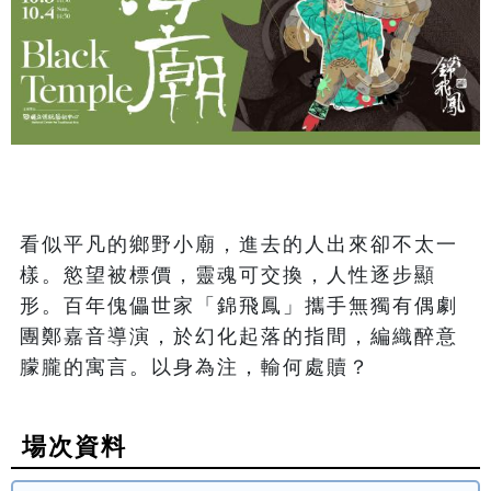
看似平凡的鄉野小廟，進去的人出來卻不太一
樣。慾望被標價，靈魂可交換，人性逐步顯
形。百年傀儡世家「錦飛鳳」攜手無獨有偶劇
團鄭嘉音導演，於幻化起落的指間，編織醉意
朦朧的寓言。以身為注，輸何處贖？
場次資料