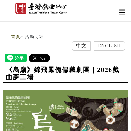
跳到主要內容
網站導覽
:::
首頁
> 活動明細
中文
ENGLISH
《烏廟》錦飛鳳傀儡戲劇團｜2026戲
曲夢工場