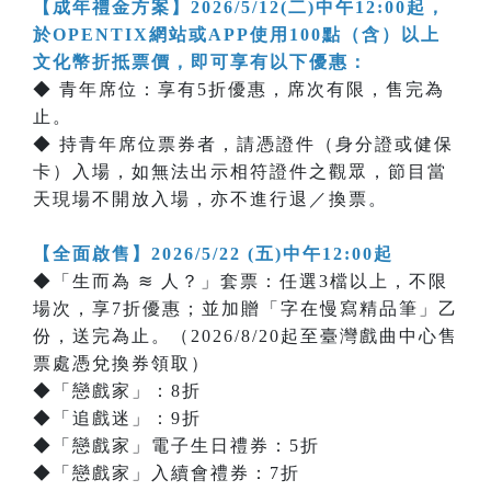
【成年禮金方案】2026/5/12(二)中午12:00起，
於OPENTIX網站或APP使用100點（含）以上
文化幣折抵票價，即可享有以下優惠：
◆ 青年席位：享有5折優惠，席次有限，售完為
止。
◆ 持青年席位票券者，請憑證件（身分證或健保
卡）入場，如無法出示相符證件之觀眾，節目當
天現場不開放入場，亦不進行退／換票。
【全面啟售】2026/5/22 (五)中午12:00起
◆「生而為 ≋ 人？」套票：任選3檔以上，不限
場次，享7折優惠；並加贈「字在慢寫精品筆」乙
份，送完為止。（2026/8/20起至臺灣戲曲中心售
票處憑兌換券領取）
◆「戀戲家」：8折
◆「追戲迷」：9折
◆「戀戲家」電子生日禮券：5折
◆「戀戲家」入續會禮券：7折