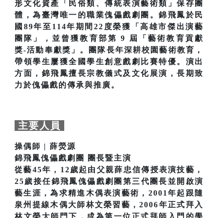
形文化資產「民俗類、傳統表演藝術類」保存團
體，為臺灣唯一的職業傀儡戲劇團。錦飛鳳於民
國89年至114年期間22度榮獲「高雄市傑出演藝
團隊」，並曾獲教育部第 9 屆「藝術教育貢獻
獎-活動奉獻獎」。團隊長年深耕校園藝術教育，
帶領學生屢獲全國學生創意戲劇比賽特優。演出
方面，錦飛鳳擅長宗教儀式及文化展演，長期致
力於傀儡戲的傳承與推廣。
主要人員
操偶師 | 薛熒源
錦飛鳳傀儡戲劇團 團長暨主演
從藝45年，12歲起由父親薛忠信傳授表演技藝，
25歲接任錦飛鳳傀儡戲劇團第三代團長並開啟演
藝生涯，為求精進木偶表演藝術，2001年起跟隨
泉州提線木偶大師林文榮習藝，2006年正式拜入
林文榮大師門下，成為第一位正式拜師入門的學