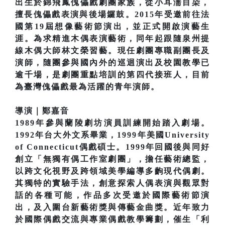
出生於錦飛鳳傀儡戲劇團家族，從小耳濡目染，
擅長傀儡戲表演與後場鑼鼓。2015年受邀前往法
國第19屆想像藝術節演出，並正式開啟演藝生
涯。為求精進木偶表演藝術，同年起跟隨泉州提
線木偶大師林文榮習藝。現任劇團專職副團長及
演師，隨團參與國內外的巡迴演出及校園教學已
逾千場，是劇團重點培訓的第四代接班人，目前
為臺灣傀儡戲最為活躍的青年演師。
導演｜鄭嘉音
1989年參與蘭陵劇坊演員訓練開始踏入劇場。
1992年台大外文系畢業，1999年美國University
of Connecticut偶戲碩士。1999年回國後與同好
創立「無獨有偶工作室劇團」，擔任藝術總監，
以跨文化視野及跨領域美學編導多齣現代偶劇。
其獨特的實驗手法，創意探索人偶表演與觀眾對
話的各種可能，作品多次受邀於國際藝術節演
出，及入圍台新藝術獎與傳藝金曲獎。近年致力
於國際偶戲交流與專業偶戲教學籌劃，催生「利