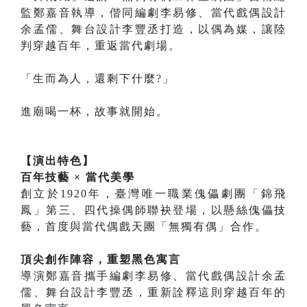
監鄭嘉音執導，偕同編劇李易修、當代戲偶設計
余孟儒、舞台設計李豐丞打造，以偶為媒，讓陸
判穿越百年，重返當代劇場。
「生而為人，還剩下什麼?」
進廟喝一杯，故事就開始。
【演出特色】
百年技藝 × 當代美學
創立於1920年，臺灣唯一職業傀儡劇團「錦飛
鳳」第三、四代操偶師聯袂登場，以懸絲傀儡技
藝，首度與當代偶戲天團「無獨有偶」合作。
頂尖創作陣容，重塑黑色寓言
導演鄭嘉音攜手編劇李易修、當代戲偶設計余孟
儒、舞台設計李豐丞，重新詮釋這則穿越百年的