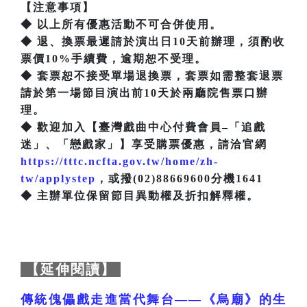
【注意事項】
◆ 以上所有優惠活動不可合併使用。
◆ 退、換票最遲請於演出日10天前辦理，須酌收
票價10%手續費，逾期恕不受理。
◆ 套票恕不接受單場退換票，套票如需整套退票
請於第一場節目演出前10天於兩廳院售票口辦
理。
◆ 歡迎加入【臺灣戲曲中心付費會員–「追戲
迷」、「戀戲家」】享受購票優惠，請洽官網
https://tttc.ncfta.gov.tw/home/zh-
tw/applystep
，或撥(02)88669600分機1641
◆ 主辦單位保留節目異動權及折扣解釋權。
【延伸閱讀】
傳統傀儡戲走進當代舞台——《烏廟》的生