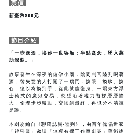
票價
新臺幣800元
節目介紹
「一壺濁酒，換你一世容顏；半點貪念，墜入萬
劫深淵。」
故事發生在深夜的偏僻小廟，陰間判官陸判喝著
酒，替失意的人打開了一扇門：換眼、換臉、換
心，總以為換到手，從此就能翻身。一場東方浮
士德式的魔鬼交易，慾望沿著權力階梯層層擴
大，倫理步步鬆動，交換到最終，再也分不清誰
是誰。
本劇改編自《聊齋誌異
‧
陸判》，由百年傀儡世家
「錦飛鳳」邀請「無獨有偶工作室劇團」藝術總