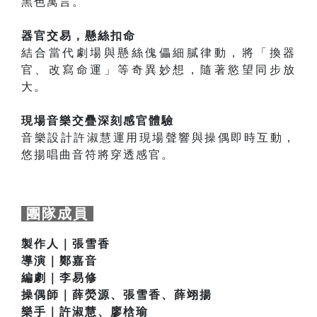
黑色寓言。
器官交易，懸絲扣命
結合當代劇場與懸絲傀儡細膩律動，將「換器
官、改寫命運」等奇異妙想，隨著慾望同步放
大。
現場音樂交疊深刻感官體驗
音樂設計許淑慧運用現場聲響與操偶即時互動，
悠揚唱曲音符將穿透感官。
團隊成員
製作人｜張雪香
導演｜鄭嘉音
編劇｜李易修
操偶師｜薛熒源、張雪香、薛翊揚
樂手｜許淑慧、廖梒瑜