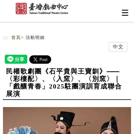
跳到主要內容
網站導覽
:::
首頁
> 活動明細
中文
民權歌劇團《石平貴與王寶釧》⸺
〈彩樓配〉、〈入窯〉、〈別窯〉｜
「戲釀青春」2025駐團演訓育成聯合
展演