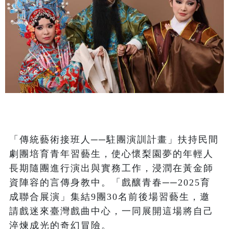
「傳統藝術接班人──駐團演訓計畫」扶持民間
劇團培育青年習藝生，使心懷梨園夢的年輕人
長期隨團進行演出與實務工作，浸潤在黃金師
資陣容的言傳身教中。「戲釀青春──2025育
成聯合展演」集結9團30名前後場習藝生，邀
請戲迷來臺灣戲曲中心，一同展開這場將自己
淬煉成光的奇幻冒險。