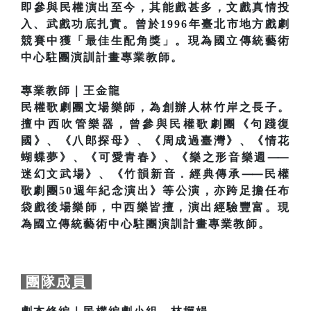
即參與民權演出至今，其能戲甚多，文戲真情投
入、武戲功底扎實。曾於1996年臺北市地方戲劇
競賽中獲「最佳生配角獎」。現為國立傳統藝術
中心駐團演訓計畫專業教師。
專業教師｜王金龍
民權歌劇團文場樂師，為創辦人林竹岸之長子。
擅中西吹管樂器，曾參與民權歌劇團《句踐復
國》、《八郎探母》、《周成過臺灣》、《情花
蝴蝶夢》、《可愛青春》、《樂之形音樂週⸺
迷幻文武場》、《竹韻新音．經典傳承⸺民權
歌劇團50週年紀念演出》等公演，亦跨足擔任布
袋戲後場樂師，中西樂皆擅，演出經驗豐富。現
為國立傳統藝術中心駐團演訓計畫專業教師。
團隊成員