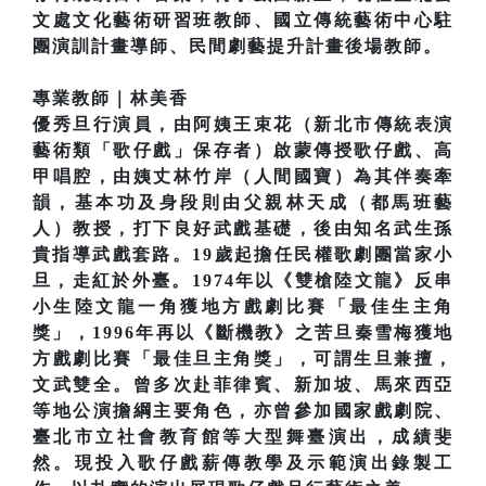
文處文化藝術研習班教師、國立傳統藝術中心駐
團演訓計畫導師、民間劇藝提升計畫後場教師。
專業教師｜林美香
優秀旦行演員，由阿姨王束花（新北市傳統表演
藝術類「歌仔戲」保存者）啟蒙傳授歌仔戲、高
甲唱腔，由姨丈林竹岸（人間國寶）為其伴奏牽
韻，基本功及身段則由父親林天成（都馬班藝
人）教授，打下良好武戲基礎，後由知名武生孫
貴指導武戲套路。19歲起擔任民權歌劇團當家小
旦，走紅於外臺。1974年以《雙槍陸文龍》反串
小生陸文龍一角獲地方戲劇比賽「最佳生主角
獎」，1996年再以《斷機教》之苦旦秦雪梅獲地
方戲劇比賽「最佳旦主角獎」，可謂生旦兼擅，
文武雙全。曾多次赴菲律賓、新加坡、馬來西亞
等地公演擔綱主要角色，亦曾參加國家戲劇院、
臺北市立社會教育館等大型舞臺演出，成績斐
然。現投入歌仔戲薪傳教學及示範演出錄製工