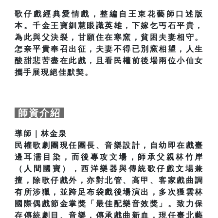
歌仔戲經典愛情戲，整編自王束花藝師口述版
本。千金王寶釧慧眼識英雄，下嫁乞丐石平貴，
為此與父決裂，甘願住在寒窯，貧困夫妻相守。
怎奈平貴奉召出征，夫妻不得已別窯相望，人生
酸甜悲苦盡在此戲，且看民權前後場兩位小仙女
攜手展現絕佳默契。
師資介紹
導師｜林金泉
民權歌劇團現任團長、音樂設計，自幼即在戲臺
邊耳濡目染，而後專攻文場，師承父親林竹岸
（人間國寶），西洋樂器與傳統歌仔戲文場兼
擅，除歌仔戲外，亦對北管、高甲、客家戲曲調
有所涉獵，並跨足布袋戲後場演出，多次獲雲林
國際偶戲節金掌獎「最佳配樂音效獎」。致力保
存傳統劇目、音樂，傳承戲曲新血，現任臺北藝