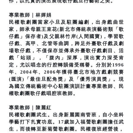
作，以扎實的演出展現歌仔戲旦行藝術之美。
專業教師｜林嬋娟
民權歌劇團當家小旦及駐團編劇，出身戲曲世
家，師承母親王束花(新北市傳統表演藝術類「歌
仔戲」保存者)及父親林竹岸(人間國寶)，學習歌
仔戲、高甲、北管等曲調，跨足外臺歌仔戲及劇
場歌仔戲，不僅保存並傳承外臺歌仔戲劇目、活
戲「站頭」，「腹內」深厚，演出實力深受肯
定，尤以唱念的行腔轉韻備受稱譽。分別於1996
年、2004年、2006年獲得臺北市地方戲劇競賽
(匯演)「最佳旦配角獎」及「優秀演員獎」。現
為國立傳統藝術中心駐團演訓計畫專業教師、民
權歌劇團歌仔戲唱腔班教師。
專業教師｜陳麗紅
民權歌劇團武生。出身新麗園南管班，自小坐科
學藝打下扎實功底。17歲加入福聲歌劇團擔任武
生，而後轉至新菊聲歌劇團。民權復班經營後，