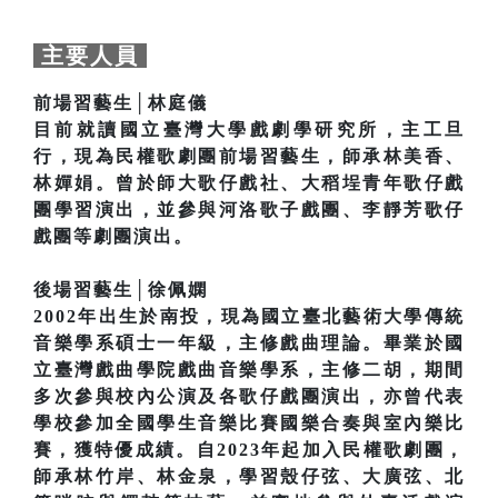
主要人員
前場習藝生│林庭儀
目前就讀國立臺灣大學戲劇學研究所，主工旦
行，現為民權歌劇團前場習藝生，師承林美香、
林嬋娟。曾於師大歌仔戲社、大稻埕青年歌仔戲
團學習演出，並參與河洛歌子戲團、李靜芳歌仔
戲團等劇團演出。
後場習藝生│徐佩嫻
2002年出生於南投，現為國立臺北藝術大學傳統
音樂學系碩士一年級，主修戲曲理論。畢業於國
立臺灣戲曲學院戲曲音樂學系，主修二胡，期間
多次參與校內公演及各歌仔戲團演出，亦曾代表
學校參加全國學生音樂比賽國樂合奏與室內樂比
賽，獲特優成績。自2023年起加入民權歌劇團，
師承林竹岸、林金泉，學習殼仔弦、大廣弦、北