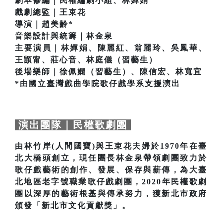
劇本修編｜民權編劇小組、林嬋娟
戲劇總監｜王束花
導演｜趙美齡*
音樂設計與統籌｜林金泉
主要演員｜林嬋娟、陳麗紅、翁麗玲、吳鳳華、
王顗甯、莊心音、林庭儀（習藝生）
後場樂師｜徐佩嫻（習藝生）、陳信宏、林寬宜
*由國立臺灣戲曲學院歌仔戲學系支援演出
演出團隊｜民權歌劇團
由林竹岸(人間國寶)與王束花夫婦於1970年在臺
北大橋頭創立，現任團長林金泉帶領劇團致力於
歌仔戲藝術的創作、發展、保存與薪傳，為大臺
北地區老字號職業歌仔戲劇團，2020年民權歌劇
團以深厚的藝術根基與傳承努力，獲新北市政府
頒發「新北市文化貢獻獎」。