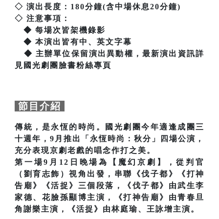
◇ 演出長度：180分鐘(含中場休息20分鐘)
◇ 注意事項：
◆ 每場次皆架機錄影
◆ 本演出皆有中、英文字幕
◆ 主辦單位保留演出異動權，最新演出資訊詳
見國光劇團臉書粉絲專頁
節目介紹
傳統，是永恆的時尚。國光劇團今年適逢成團三
十週年，9月推出「永恆時尚：秋分」四場公演，
充分表現京劇老戲的唱念作打之美。
第一場9月12日晚場為【魔幻京劇】，從判官
（劉育志飾）視角出發，串聯《伐子都》《打神
告廟》《活捉》三個段落，《伐子都》由武生李
家德、花臉孫顯博主演，《打神告廟》由青春旦
角謝樂主演，《活捉》由林庭瑜、王詠增主演。