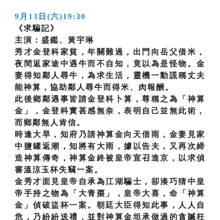
9月13日(六)19:30
《求騙記》
主演：盛鑑、黃宇琳
秀才金登科家貧，年關難過，出門向岳父借米，
夜間返家途中遇牛而不自知，竟以為是怪物。金
妻得知鄰人尋牛，為求生活，靈機一動謊稱丈夫
能神算，協助鄰人尋牛而得米、肉報酬。
此後鄉鄰遇事皆請金登科卜算，尊稱之為「神算
金」，金登科實甚感無奈，表明自己並無此術，
而鄉鄰無人肯信。
時逢大旱，知府乃請神算金向天借雨，金妻見家
中鹽罐返潮，知將有大雨，據以告夫，又再次締
造神算傳奇，神算金終被皇帝宣召進京，以求偵
審溫涼玉杯失竊一案。
金秀才面見皇帝自承為江湖騙士，卻湊巧猜中皇
帝手持之物為「大青棗」，皇帝大喜，命「神算
金」偵破盜杯一案。朝廷大臣得知此事，人人自
危，乃紛紛送禮，並對神算金坦承做過的貪贓枉