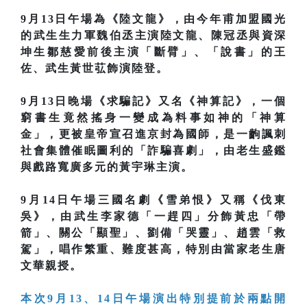
9月13日午場為《陸文龍》，由今年甫加盟國光
的武生生力軍魏伯丞主演陸文龍、陳冠丞與資深
坤生鄒慈愛前後主演「斷臂」、「說書」的王
佐、武生黃世苰飾演陸登。
9月13日晚場《求騙記》又名《神算記》，一個
窮書生竟然搖身一變成為料事如神的「神算
金」，更被皇帝宣召進京封為國師，是一齣諷刺
社會集體催眠圖利的「詐騙喜劇」，由老生盛鑑
與戲路寬廣多元的黃宇琳主演。
9月14日午場三國名劇《雪弟恨》又稱《伐東
吳》，由武生李家德「一趕四」分飾黃忠「帶
箭」、關公「顯聖」、劉備「哭靈」、趙雲「救
駕」，唱作繁重、難度甚高，特別由當家老生唐
文華親授。
本次9月13、14日午場演出特別提前於兩點開