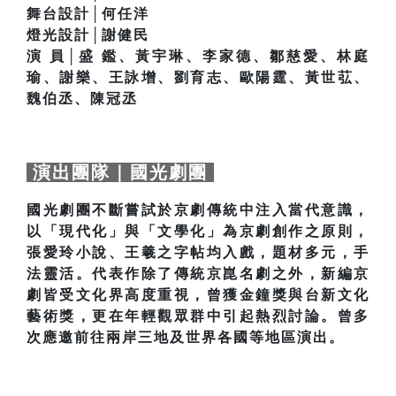
舞台設計│何任洋
燈光設計│謝健民
演 員│盛 鑑、黃宇琳、李家德、鄒慈愛、林庭
瑜、謝樂、王詠增、劉育志、歐陽霆、黃世苰、
魏伯丞、陳冠丞
演出團隊｜國光劇團
國光劇團不斷嘗試於京劇傳統中注入當代意識，
以「現代化」與「文學化」為京劇創作之原則，
張愛玲小說、王羲之字帖均入戲，題材多元，手
法靈活。代表作除了傳統京崑名劇之外，新編京
劇皆受文化界高度重視，曾獲金鐘獎與台新文化
藝術獎，更在年輕觀眾群中引起熱烈討論。曾多
次應邀前往兩岸三地及世界各國等地區演出。