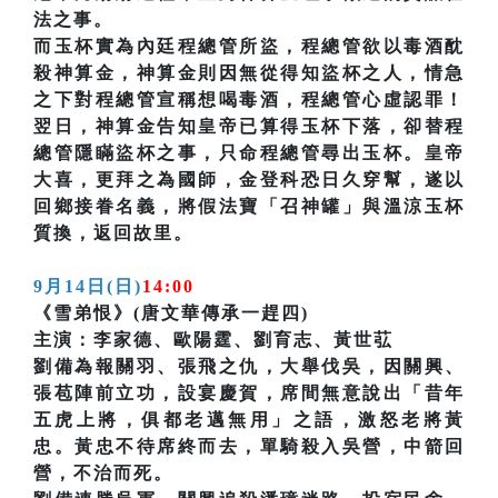
法之事。
而玉杯實為內廷程總管所盜，程總管欲以毒酒酖
殺神算金，神算金則因無從得知盜杯之人，情急
之下對程總管宣稱想喝毒酒，程總管心虛認罪！
翌日，神算金告知皇帝已算得玉杯下落，卻替程
總管隱瞞盜杯之事，只命程總管尋出玉杯。皇帝
大喜，更拜之為國師，金登科恐日久穿幫，遂以
回鄉接眷名義，將假法寶「召神罐」與溫涼玉杯
質換，返回故里。
9月14日(日)
14:00
《雪弟恨》(唐文華傳承一趕四)
主演：李家德、歐陽霆、劉育志、黃世苰
劉備為報關羽、張飛之仇，大舉伐吳，因關興、
張苞陣前立功，設宴慶賀，席間無意說出「昔年
五虎上將，俱都老邁無用」之語，激怒老將黃
忠。黃忠不待席終而去，單騎殺入吳營，中箭回
營，不治而死。