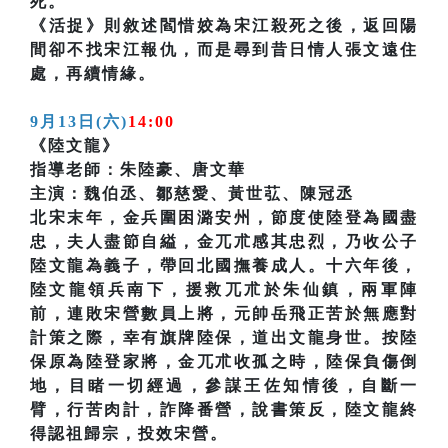
死。
《活捉》則敘述閻惜姣為宋江殺死之後，返回陽
間卻不找宋江報仇，而是尋到昔日情人張文遠住
處，再續情緣。
9月13日(六)
14:00
《陸文龍》
指導老師：朱陸豪、唐文華
主演：魏伯丞、鄒慈愛、黃世苰、陳冠丞
北宋末年，金兵圍困潞安州，節度使陸登為國盡
忠，夫人盡節自縊，金兀朮感其忠烈，乃收公子
陸文龍為義子，帶回北國撫養成人。十六年後，
陸文龍領兵南下，援救兀朮於朱仙鎮，兩軍陣
前，連敗宋營數員上將，元帥岳飛正苦於無應對
計策之際，幸有旗牌陸保，道出文龍身世。按陸
保原為陸登家將，金兀朮收孤之時，陸保負傷倒
地，目睹一切經過，參謀王佐知情後，自斷一
臂，行苦肉計，詐降番營，說書策反，陸文龍終
得認祖歸宗，投效宋營。