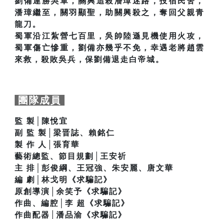
劉備連勝吳軍，關興追殺潘璋迷路，投宿民舍，
潘璋繼至，關羽顯聖，助關興殺之，奪回父親青
龍刀。
蜀軍沿江紮營七百里，吳帥陸遜見機使用火攻，
蜀軍傷亡慘重，劉備亦幾乎不免，幸遇老將趙雲
來救，殺敗吳兵，保劉備退走白帝城。
團隊成員
監 製│陳悅宜
副 監 製│梁晋誌、賴銘仁
製 作 人│張育華
藝術總監、節目規劃│王安祈
主 排│彭俊綱、王冠強、朱安麗、唐文華
編 劇│林戈明《求騙記》
原創導演│余笑予《求騙記》
作曲、編腔│李 超《求騙記》
作曲配器│潘品渝《求騙記》