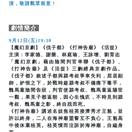
演，敬請觀眾留意！
劇情簡介
9月12日(五)19:30
【魔幻京劇】《伐子都》《打神告廟》《活捉》
主演：李家德、謝樂、林庭瑜、王詠增、劉育志
「魔幻京劇」藉由陰間判官串聯《伐子都》、
《打神告廟》及《活捉》三齣經典京劇作品。
《伐子都》敘述子都與潁考叔爭車失利，屈居副
帥，妒恨之下，於戰時趁潁考叔不備痛下毒手，
醜馬童陰間告狀，判官使潁考叔、醜馬童返陽世
一觀，果見子都返朝，因心生愧疚，不時見到潁
考叔、醜馬童之影，終自戕而死。
《打神告廟》講述名妓焦桂英接濟秀才王魁，並
許以終身，二人在海神廟盟誓互不負心。王魁高
中後休棄桂英。桂英憤而泣訴於海神廟，自縊身