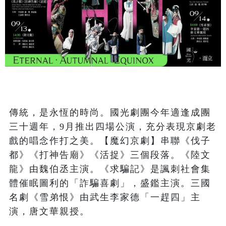
傳統，是永恆的時尚。國光劇團今年適逢成團
三十週年，9月推出四場公演，充分表現京劇老
戲的唱念作打之美。【魔幻京劇】串聯《伐子
都》《打神告廟》《活捉》三個段落。《陸文
龍》由魏伯丞主演。《求騙記》是諷刺社會集
體催眠圖利的「詐騙喜劇」，盛鑑主演。三國
名劇《雪弟恨》由武生李家德「一趕四」主
演，唐文華親授。