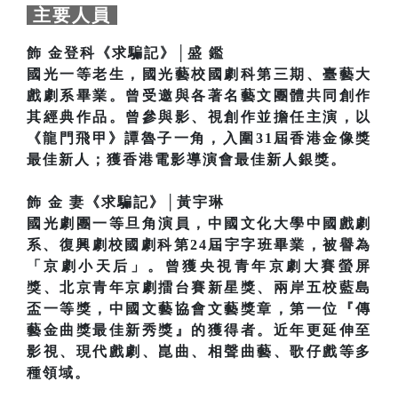
主要人員
飾 金登科《求騙記》│盛 鑑
國光一等老生，國光藝校國劇科第三期、臺藝大
戲劇系畢業。曾受邀與各著名藝文團體共同創作
其經典作品。曾參與影、視創作並擔任主演，以
《龍門飛甲》譚魯子一角，入圍31屆香港金像獎
最佳新人；獲香港電影導演會最佳新人銀獎。
飾 金 妻《求騙記》│黃宇琳
國光劇團一等旦角演員，中國文化大學中國戲劇
系、復興劇校國劇科第24屆宇字班畢業，被譽為
「京劇小天后」。曾獲央視青年京劇大賽螢屏
獎、北京青年京劇擂台賽新星獎、兩岸五校藍島
盃一等獎，中國文藝協會文藝獎章，第一位『傳
藝金曲獎最佳新秀獎』的獲得者。近年更延伸至
影視、現代戲劇、崑曲、相聲曲藝、歌仔戲等多
種領域。