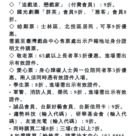
◇ 「追戲迷、戀戲家」（付費會員）：9折。
◇ 國光劇團「群英」會員9折、「雅客」會員8
折。
◇ 睦鄰票：士林區、北投區居民，可享9折優
惠。
需親至臺灣戲曲中心售票處出示戶籍地址身分證
明文件購票。
◇ 敬老票：65歲以上長者享5折優惠。進場需出
示有效證件。
◇ 愛心票：身心障礙人士與一位陪同者享5折優
惠。兩人須同時憑有效證件入場。
• 學生票：8折，進場需出示有效證件。
• 軍警、消防人員、榮民：9折，進場需出示有效
證件。
• 誠品會員、台新好藝會員、台新信用卡：9折。
• 趨勢科技（輸入代碼）、研華基金會（輸入代
碼）、友達光電（輸入代碼）：9折。
• 同時購買二場8折；三場(含)以上7折。
＊如需購買「輪椅席」請電洽本中心（02-8866-