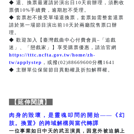
◆ 退、換票最遲請於演出日10天前辦理，須酌收
票價10%手續費，逾期恕不受理。
◆ 套票恕不接受單場退換票，套票如需整套退票
請於第一場節目演出前10天於兩廳院售票口辦
理。
◆ 歡迎加入【臺灣戲曲中心付費會員–「追戲
迷」、「戀戲家」】享受購票優惠，請洽官網
https://tttc.ncfta.gov.tw/home/zh-
tw/applystep
，或撥(02)88669600分機1641
◆ 主辦單位保留節目異動權及折扣解釋權。
【延伸閱讀】
肉身的毀壞，是靈魂叩問的開始——《幻
肢。換置》的跨域解構與當代轉譯
一位事業如日中天的武丑演員，因意外被迫躺上