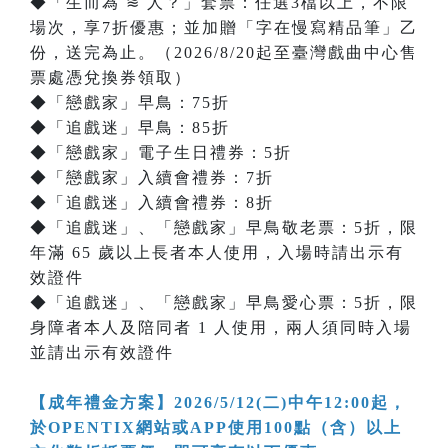
◆「生而為 ≋ 人？」套票：任選3檔以上，不限
場次，享7折優惠；並加贈「字在慢寫精品筆」乙
份，送完為止。（2026/8/20起至臺灣戲曲中心售
票處憑兌換券領取）
◆「戀戲家」早鳥：75折
◆「追戲迷」早鳥：85折
◆「戀戲家」電子生日禮券：5折
◆「戀戲家」入續會禮券：7折
◆「追戲迷」入續會禮券：8折
◆「追戲迷」、「戀戲家」早鳥敬老票：5折，限
年滿 65 歲以上長者本人使用，入場時請出示有
效證件
◆「追戲迷」、「戀戲家」早鳥愛心票：5折，限
身障者本人及陪同者 1 人使用，兩人須同時入場
並請出示有效證件
【成年禮金方案】2026/5/12(二)中午12:00起，
於OPENTIX網站或APP使用100點（含）以上