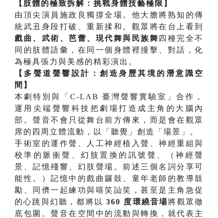
【肢體的極致拆解：挑戰身體技藝極限】
由頂尖演員施政良獨撐全場。他大膽將熟知的傳
統武丑身段打破、重新揉和。觀眾將在台上看到
戲曲、武術、芭蕾、現代舞與民族舞
四種完全不
同的肢體語彙，在同一個身體裡撞擊、對話，化
為極具張力與美感的精彩演出。
【多聲道聲響設計：創造身歷其境的潛意識空
間】
本劇特別與「C-LAB 臺灣聲響實驗室」合作，
運用尖端聲響科技把劇場打造成主角的大腦內
部。聲音不會只從舞台前方傳來，而是會在觀眾
席的四周立體流動，以「聽覺」創造「場景」。
手術室的運作聲、人工神經植入聲、神經重組與
校準的脈衝聲、幻肢置換的訊號聲、（神經聲
景、記憶殘響、幻肢聲場。前述三個名詞分享可
能性。）記憶中的戲曲鑼鼓、童年老師的教導鼓
勵、同儕一起練功與嘻笑訕笑，甚至是主角急促
的心跳與幻聽，都將以
360 度環繞音場
將觀眾徹
底包圍。聲音在空間中的流動與轉換，就代表主