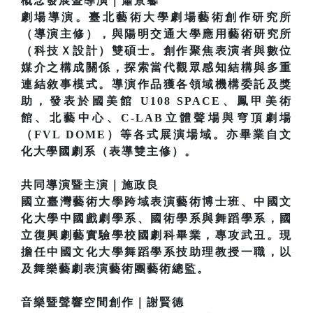
概念發展暨導演｜蕭景馨
劇場導演。臺北藝術大學劇場藝術創作研究所
（導演主修），與陽明交通大學應用藝術研究所
（科技Ｘ設計）雙碩士。創作聚焦表演者與數位
媒介之構成關係，探索當代觀眾感知結構與多重
連結敘事模式。導演作品獲各領域機構委託及獎
助，發表於國美館 U108 SPACE、鳳甲美術
館、北藝中心、C-LAB立體聲場與穹頂劇場
（FVL DOME）等各式展演場域。亦畢業自文
化大學國劇系（表導雙主修）。
共同導演暨主演｜施政良
國立臺灣藝術大學跨域表演藝術博士班、中國文
化大學中國戲劇學系、國術學系與舞蹈學系，國
立復興劇藝實驗學校國劇科畢業，專攻武丑。現
擔任中國文化大學舞蹈學系技助理教授一職，以
及舞樂藝劇表演藝術團藝術總監。
音樂暨聲響空間創作｜謝賢德