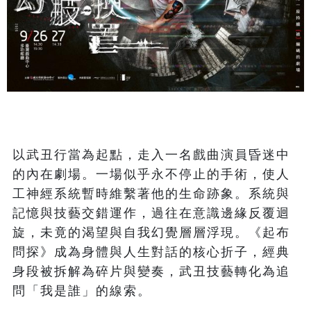
以武丑行當為起點，走入一名戲曲演員昏迷中
的內在劇場。一場似乎永不停止的手術，使人
工神經系統暫時維繫著他的生命跡象。系統與
記憶與技藝交錯運作，過往在意識邊緣反覆迴
旋，未竟的渴望與自我幻覺層層浮現。《起布
問探》成為身體與人生對話的核心折子，經典
身段被拆解為碎片與變奏，武丑技藝轉化為追