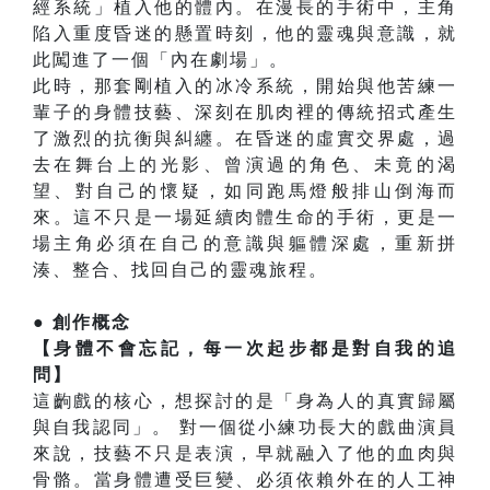
經系統」植入他的體內。在漫長的手術中，主角
陷入重度昏迷的懸置時刻，他的靈魂與意識，就
此闖進了一個「內在劇場」。
此時，那套剛植入的冰冷系統，開始與他苦練一
輩子的身體技藝、深刻在肌肉裡的傳統招式產生
了激烈的抗衡與糾纏。在昏迷的虛實交界處，過
去在舞台上的光影、曾演過的角色、未竟的渴
望、對自己的懷疑，如同跑馬燈般排山倒海而
來。這不只是一場延續肉體生命的手術，更是一
場主角必須在自己的意識與軀體深處，重新拼
湊、整合、找回自己的靈魂旅程。
● 創作概念
【身體不會忘記，每一次起步都是對自我的追
問】
這齣戲的核心，想探討的是「身為人的真實歸屬
與自我認同」。 對一個從小練功長大的戲曲演員
來說，技藝不只是表演，早就融入了他的血肉與
骨骼。當身體遭受巨變、必須依賴外在的人工神