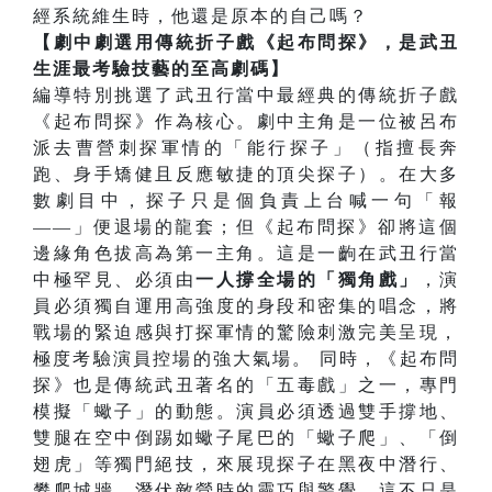
經系統維生時，他還是原本的自己嗎？
【劇中劇選用傳統折子戲《起布問探》，是武丑
生涯最考驗技藝的至高劇碼】
編導特別挑選了武丑行當中最經典的傳統折子戲
《起布問探》作為核心。劇中主角是一位被呂布
派去曹營刺探軍情的「能行探子」（指擅長奔
跑、身手矯健且反應敏捷的頂尖探子）。在大多
數劇目中，探子只是個負責上台喊一句「報
——」便退場的龍套；但《起布問探》卻將這個
邊緣角色拔高為第一主角。這是一齣在武丑行當
中極罕見、必須由
一人撐全場的「獨角戲」
，演
員必須獨自運用高強度的身段和密集的唱念，將
戰場的緊迫感與打探軍情的驚險刺激完美呈現，
極度考驗演員控場的強大氣場。 同時，《起布問
探》也是傳統武丑著名的「五毒戲」之一，專門
模擬「蠍子」的動態。演員必須透過雙手撐地、
雙腿在空中倒踢如蠍子尾巴的「蠍子爬」、「倒
翅虎」等獨門絕技，來展現探子在黑夜中潛行、
攀爬城牆、潛伏敵營時的靈巧與警覺。這不只是