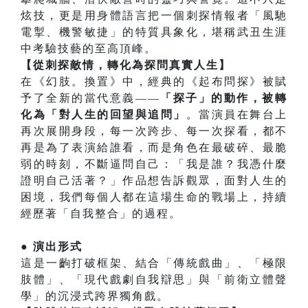
炫技，更是用身體語言把一個刺探情報者「風馳
電掣、機警敏捷」的特質具象化，堪稱武丑生涯
中考驗技藝的至高頂峰。
【從刺探敵情，轉化為探問真實人生】
在《幻肢。換置》中，經典的《起布問探》被賦
予了全新的當代意義——
「探子」的動作，被轉
化為「對人生的回望與追問」
。當演員在舞台上
再次展開身段，每一次跨步、每一次探看，都不
再是為了表演給誰看，而是角色在最破碎、最脆
弱的時刻，不斷逼問自己：「我是誰？我憑什麼
證明自己活著？」作品想告訴觀眾，面對人生的
困境，我們每個人都在這場生命的戰場上，持續
經歷著「自我整合」的過程。
● 演出形式
這是一齣打破框架、結合「傳統戲曲」、「極限
肢體」、「現代戲劇自我辯思」與「前衛立體聲
學」的沉浸式跨界獨角戲。