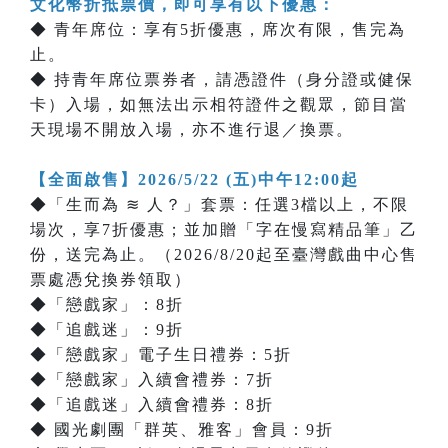
文化幣折抵票價，即可享有以下優惠：
◆ 青年席位：享有5折優惠，席次有限，售完為
止。
◆ 持青年席位票券者，請憑證件（身分證或健保
卡）入場，如無法出示相符證件之觀眾，節目當
天現場不開放入場，亦不進行退／換票。
【全面啟售】2026/5/22 (五)中午12:00起
◆「生而為 ≋ 人？」套票：任選3檔以上，不限
場次，享7折優惠；並加贈「字在慢寫精品筆」乙
份，送完為止。（2026/8/20起至臺灣戲曲中心售
票處憑兌換券領取）
◆「戀戲家」：8折
◆「追戲迷」：9折
◆「戀戲家」電子生日禮券：5折
◆「戀戲家」入續會禮券：7折
◆「追戲迷」入續會禮券：8折
◆ 國光劇團「群英、雅客」會員：9折