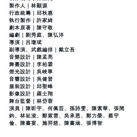
製作人｜林顯源
行政統籌｜邱秋惠
執行製作｜許家綺
劇本原著｜陳守敬
編劇｜劉秀庭、陳弘洋
導演｜呂瓊珷
副導演、武戲編排｜戴立吾
音樂設計｜陳孟亮
舞臺設計｜李柏霖
燈光設計｜吳峽寧
音響設計｜吳健普
服裝設計｜邱聖峰
影像設計｜羅士翔
舞台監督｜林岱蓉
演員｜陳昕宇、何佩芸、孫詩雯、陳素華、張閔
鈞、林祉淩、鄭紫雲、吳承恩、鄭力榮、蔡宇
倫、陳書宴、施羿慈、陳書涵、張博智