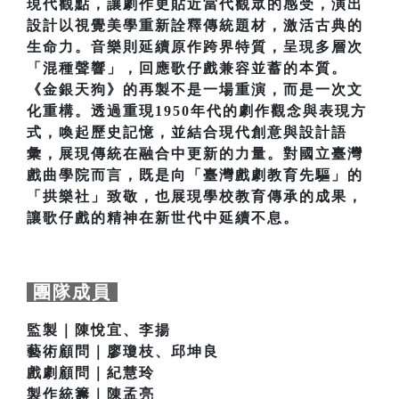
現代觀點，讓劇作更貼近當代觀眾的感受，演出
設計以視覺美學重新詮釋傳統題材，激活古典的
生命力。音樂則延續原作跨界特質，呈現多層次
「混種聲響」，回應歌仔戲兼容並蓄的本質。
《金銀天狗》的再製不是一場重演，而是一次文
化重構。透過重現1950年代的劇作觀念與表現方
式，喚起歷史記憶，並結合現代創意與設計語
彙，展現傳統在融合中更新的力量。對國立臺灣
戲曲學院而言，既是向「臺灣戲劇教育先驅」的
「拱樂社」致敬，也展現學校教育傳承的成果，
讓歌仔戲的精神在新世代中延續不息。
團隊成員
監製｜陳悅宜、李揚
藝術顧問｜廖瓊枝、邱坤良
戲劇顧問｜紀慧玲
製作統籌｜陳孟亮