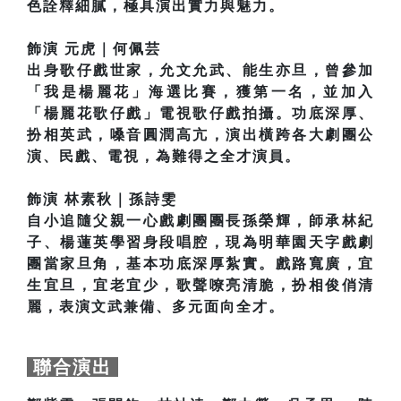
色詮釋細膩，極具演出實力與魅力。
飾演 元虎｜何佩芸
出身歌仔戲世家，允文允武、能生亦旦，曾參加
「我是楊麗花」海選比賽，獲第一名，並加入
「楊麗花歌仔戲」電視歌仔戲拍攝。功底深厚、
扮相英武，嗓音圓潤高亢，演出橫跨各大劇團公
演、民戲、電視，為難得之全才演員。
飾演 林素秋｜孫詩雯
自小追隨父親一心戲劇團團長孫榮輝，師承林紀
子、楊蓮英學習身段唱腔，現為明華園天字戲劇
團當家旦角，基本功底深厚紮實。戲路寬廣，宜
生宜旦，宜老宜少，歌聲嘹亮清脆，扮相俊俏清
麗，表演文武兼備、多元面向全才。
聯合演出