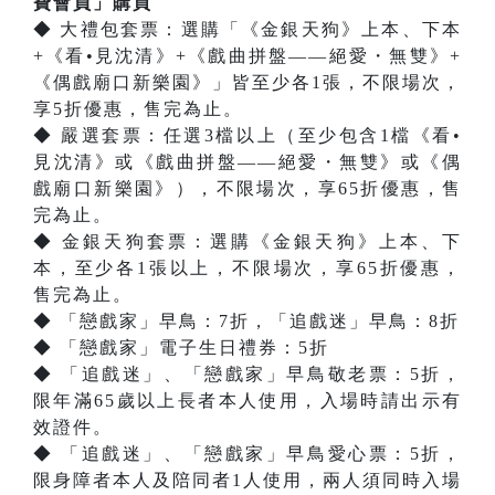
費會員」購買
◆ 大禮包套票：選購「《金銀天狗》上本、下本
+《看•見沈清》+《戲曲拼盤——絕愛・無雙》+
《偶戲廟口新樂園》」皆至少各1張，不限場次，
享5折優惠，售完為止。
◆ 嚴選套票：任選3檔以上（至少包含1檔《看•
見沈清》或《戲曲拼盤——絕愛・無雙》或《偶
戲廟口新樂園》），不限場次，享65折優惠，售
完為止。
◆ 金銀天狗套票：選購《金銀天狗》上本、下
本，至少各1張以上，不限場次，享65折優惠，
售完為止。
◆ 「戀戲家」早鳥：7折，「追戲迷」早鳥：8折
◆ 「戀戲家」電子生日禮券：5折
◆ 「追戲迷」、「戀戲家」早鳥敬老票：5折，
限年滿65歲以上長者本人使用，入場時請出示有
效證件。
◆ 「追戲迷」、「戀戲家」早鳥愛心票：5折，
限身障者本人及陪同者1人使用，兩人須同時入場