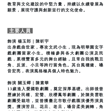
教育與文化建設的中堅力量，持續以永續發展為
願景，展現守護與創新並行的文化使命。
主要人員
飾演 楊玉郎｜陳昕宇
出身戲曲世家，專攻文武小生，現為明華園玄字
戲劇團當家小生。積極參與各大劇團公演及民
戲，累積豐富多元的舞台經驗，且常自我挑戰丑
角、反派、小旦等跨行當角色。其台風穩健、嗓
音宏亮，表演風格極具個人特色魅力。
飾演 關玉蟬｜陳素華
13歲進入愛國歌劇團，奠定深厚基礎。出師後曾
歷練於民權、宏聲、欣櫻鳳等劇團，於陳美雲歌
劇團受栽培，並曾獲臺北市歌仔戲匯演優秀演員
獎。擅演苦旦、花旦、老旦，嗓音柔美婉轉，角