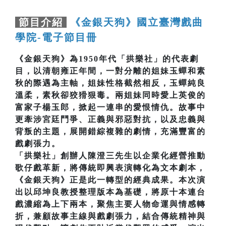
節目介紹
《金銀天狗》國立臺灣戲曲
學院-電子節目冊
《金銀天狗》為1950年代「拱樂社」的代表劇
目，以清朝雍正年間，一對分離的姐妹玉蟬和素
秋的際遇為主軸，姐妹性格截然相反，玉蟬純良
溫柔，素秋卻狡猾狠毒。兩姐妹同時愛上英俊的
富家子楊玉郎，掀起一連串的愛恨情仇。故事中
更牽涉宮廷鬥爭、正義與邪惡對抗，以及忠義與
背叛的主題，展開錯綜複雜的劇情，充滿豐富的
戲劇張力。
「拱樂社」創辦人陳澄三先生以企業化經營推動
歌仔戲革新，將傳統即興表演轉化為文本劇本，
《金銀天狗》正是此一轉型的經典成果。本次演
出以邱坤良教授整理版本為基礎，將原十本連台
戲濃縮為上下兩本，聚焦主要人物命運與情感轉
折，兼顧故事主線與戲劇張力，結合傳統精神與