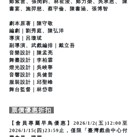
鄭紫雲、張閔鈞、林祉淩、鄭力榮、吳承恩、 陳
書宴、施羿慈、蔡宇倫、陳書涵、張博智
劇本原著｜陳守敬
編劇｜劉秀庭、陳弘洋
導演｜呂瓊珷
副導演、武戲編排｜戴立吾
音樂設計｜陳孟亮
舞臺設計｜李柏霖
燈光設計｜吳峽寧
音響設計｜吳健普
服裝設計｜邱聖峰
舞台監督｜林岱蓉
票價優惠折扣
【會員專屬早鳥優惠】2026/1/2(五)12:00至
2026/1/15(四)23:59止，僅限「臺灣戲曲中心付