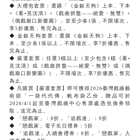
◆ 大禮包套票：選購「《金銀天狗》上本、下本
+《看•見沈清》+《戲曲拼盤——絕愛・無雙》+
《偶戲廟口新樂園》」皆至少各1張，不限場次，
享5折優惠，售完為止。
◆ 金銀天狗套票：選購《金銀天狗》上本、下
本，至少各1張以上，不限場次，享7折優惠，售
完為止。
◆ 嚴選套票：任選3檔以上（至少包含1檔《看•
見沈清》或《戲曲拼盤——絕愛・無雙》或《偶
戲廟口新樂園》），不限場次，享7折優惠，售完
為止。
◆ 凡購買【嚴選套票】即可獲得2026臺灣戲曲藝
術節「一袋代代傳」帆布袋乙份，贈品可於
2026/4/1起至臺灣戲曲中心售票處憑兌換券領
取，送完為止。
◆ 「戀戲家」：8折，「追戲迷」：9折
◆ 「戀戲家」電子生日禮券：5折
◆ 「追戲迷」入續會禮券：8折，「戀戲家」入