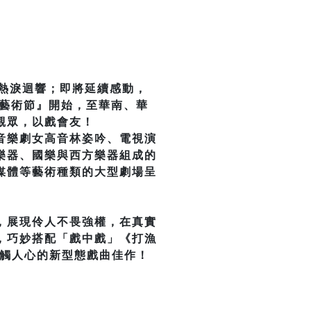
眾熱淚迴響；即將延續感動，
際藝術節』開始，至華南、華
觀眾，以戲會友！
音樂劇女高音林姿吟、電視演
樂器、國樂與西方樂器組成的
媒體等藝術種類的大型劇場呈
，展現伶人不畏強權，在真實
，巧妙搭配「戲中戲」《打漁
直觸人心的新型態戲曲佳作！