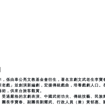
年，係由辜公亮文教基金會衍生，著名京劇文武老生李寶
新老戲」並創演新編劇，宏揚傳統戲曲，培養戲劇人口。
藝術，供來台旅客觀賞。
，受過嚴格的京劇表演、中國武術功夫、傳統技藝、民族
：團長李寶春、副團長劉耀武、行政人員（兼）黃郁惠、