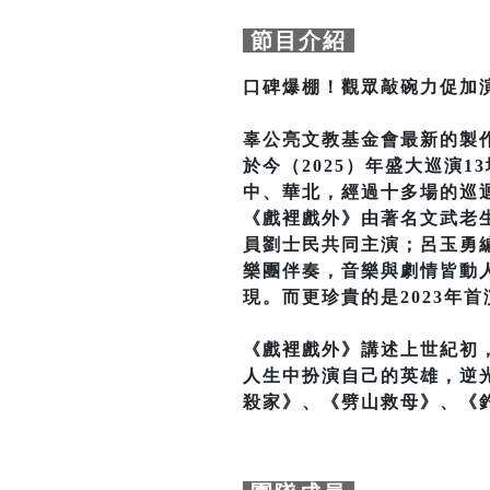
節目介紹
口碑爆棚！觀眾敲碗力促加
辜公亮文教基金會最新的製作
於今（2025）年盛大巡演
中、華北，經過十多場的巡
《戲裡戲外》由著名文武老
員劉士民共同主演；呂玉勇
樂團伴奏，音樂與劇情皆動
現。而更珍貴的是2023年
《戲裡戲外》講述上世紀初
人生中扮演自己的英雄，逆
殺家》、《劈山救母》、《