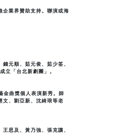
賴企業界贊助支持。聯演或海
、錢元順、茹元俊、茹少筌、
年成立「台北新劇團」。
藝金曲獎個人表演新秀。師
經文、劉亞新、沈綺琅等老
、王思及、黃乃強、張克讓、