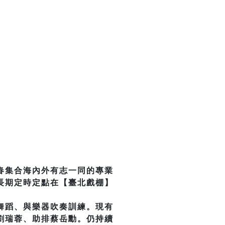
春集合海內外有志一同的專業
長期定時定點在【臺北戲棚】
舞蹈、與樂器吹奏訓練。現有
劉瑞蓉、助排蔡岳勳。仍持續