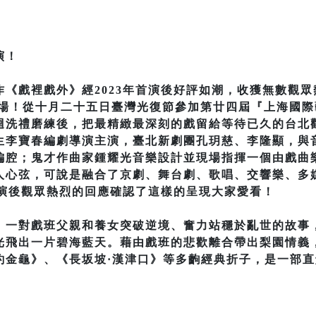
演！
《戲裡戲外》經2023年首演後好評如潮，收獲無數觀
13場！從十月二十五日臺灣光復節參加第廿四屆『上海國
迴洗禮磨練後，把最精緻最深刻的戲留給等待已久的台北
生李寶春編劇導演主演，臺北新劇團孔玥慈、李隆顯，與
編腔；鬼才作曲家鍾耀光音樂設計並現場指揮一個由戲曲
人心弦，可說是融合了京劇、舞台劇、歌唱、交響樂、多
首演後觀眾熱烈的回應確認了這樣的呈現大家愛看！
，一對戲班父親和養女突破逆境、奮力站穩於亂世的故事
光飛出一片碧海藍天。藉由戲班的悲歡離合帶出梨園情義
釣金龜》、《長坂坡·漢津口》等多齣經典折子，是一部