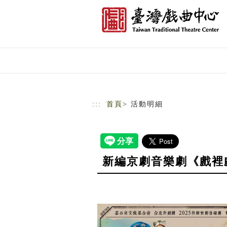
跳到主要內容
網站導覽
:::
首頁
> 活動明細
新編京劇音樂劇《戲裡戲