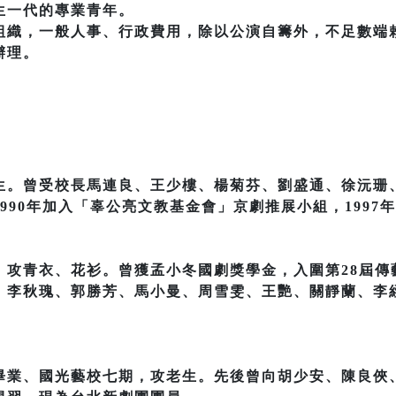
生一代的專業青年。
組織，一般人事、行政費用，除以公演自籌外，不足數端
辦理。
生。曾受校長馬連良、王少樓、楊菊芬、劉盛通、徐沅珊
990年加入「辜公亮文教基金會」京劇推展小組，1997
，攻青衣、花衫。曾獲孟小冬國劇獎學金，入圍第28屆傳
、李秋瑰、郭勝芳、馬小曼、周雪雯、王艷、關靜蘭、李
畢業、國光藝校七期，攻老生。先後曾向胡少安、陳良俠