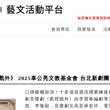
如切換分頁再回到本
會員專區
我要報名
活
外》 2025辜公亮文教基金會 台北新劇團
口碑爆棚加演！十多場巡迴洗禮磨練後
劇音樂劇《戲裡戲外》由李寶春編劇導
慈、李隆顯，音樂劇女高音林姿吟、電