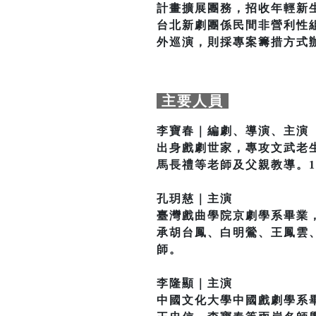
計畫擴展團務，招收年輕新
台北新劇團係民間非營利性
外巡演，則採專案籌措方式
主要人員
李寶春｜編劇、導演、主演
出身戲劇世家，專攻文武老
馬長禮等老師及父親教導。1
孔玥慈｜主演
臺灣戲曲學院京劇學系畢業
承胡台鳳、白明鶯、王鳳雲
師。
李隆顯｜主演
中國文化大學中國戲劇學系