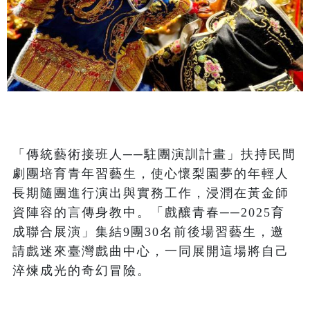
「傳統藝術接班人──駐團演訓計畫」扶持民間
劇團培育青年習藝生，使心懷梨園夢的年輕人
長期隨團進行演出與實務工作，浸潤在黃金師
資陣容的言傳身教中。「戲釀青春──2025育
成聯合展演」集結9團30名前後場習藝生，邀
請戲迷來臺灣戲曲中心，一同展開這場將自己
淬煉成光的奇幻冒險。