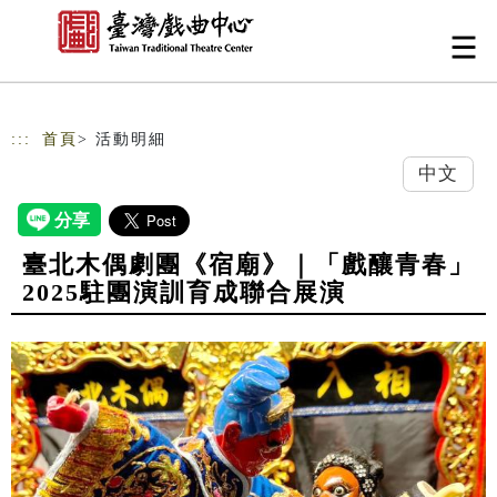
跳到主要內容
網站導覽
:::
首頁
> 活動明細
中文
臺北木偶劇團《宿廟》｜「戲釀青春」
2025駐團演訓育成聯合展演