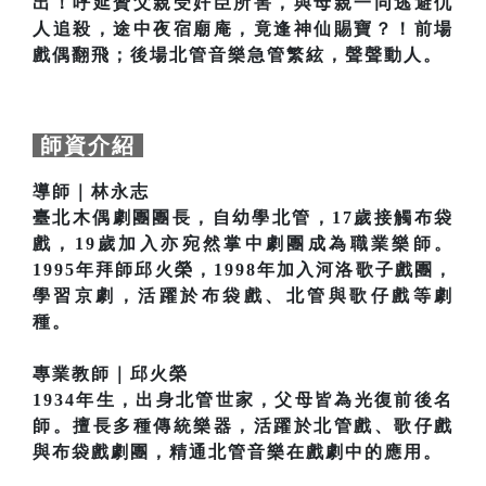
出！呼延贊父親受奸臣所害，與母親一同逃避仇
人追殺，途中夜宿廟庵，竟逢神仙賜寶？！前場
戲偶翻飛；後場北管音樂急管繁絃，聲聲動人。
師資介紹
導師｜林永志
臺北木偶劇團團長，自幼學北管，17歲接觸布袋
戲，19歲加入亦宛然掌中劇團成為職業樂師。
1995年拜師邱火榮，1998年加入河洛歌子戲團，
學習京劇，活躍於布袋戲、北管與歌仔戲等劇
種。
專業教師｜邱火榮
1934年生，出身北管世家，父母皆為光復前後名
師。擅長多種傳統樂器，活躍於北管戲、歌仔戲
與布袋戲劇團，精通北管音樂在戲劇中的應用。