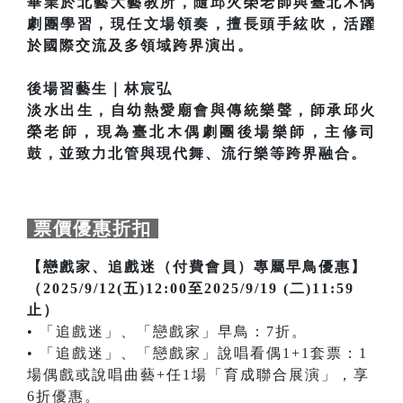
畢業於北藝大藝教所，隨邱火榮老師與臺北木偶
劇團學習，現任文場領奏，擅長頭手絃吹，活躍
於國際交流及多領域跨界演出。
後場習藝生｜林宸弘
淡水出生，自幼熱愛廟會與傳統樂聲，師承邱火
榮老師，現為臺北木偶劇團後場樂師，主修司
鼓，並致力北管與現代舞、流行樂等跨界融合。
票價優惠折扣
【戀戲家、追戲迷（付費會員）專屬早鳥優惠】
（2025/9/12(五)12:00至2025/9/19 (二)11:59
止）
• 「追戲迷」、「戀戲家」早鳥：7折。
• 「追戲迷」、「戀戲家」說唱看偶1+1套票：1
場偶戲或說唱曲藝+任1場「育成聯合展演」，享
6折優惠。