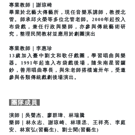
專業教師｜謝琼崎
畢業於北藝大傳藝所，現任音樂系講師，教授北
管。師承邱火榮等多位北管老師。2000年起投入
布袋戲，兼任行政與樂師，亦參與傳統藝術研
究，整理民間教材並應用於劇團演出
專業教師｜李惠珍
13歲加入臺中劉文和歌仔戲團，學習唱曲與樂
器。1991年起進入布袋戲後場，隨朱南星習鑼
鈔，善用唱曲專長，與朱老師搭檔逾卅年，受邀
參與各類傳統戲劇後場演出。
團隊成員
演師｜吳聲杰、廖群瑋、林瑞騰
樂師｜林永志、謝琼崎、林璟丞、王祥亮、李庭
安、林宸弘(習藝生)、劉士聞(習藝生)