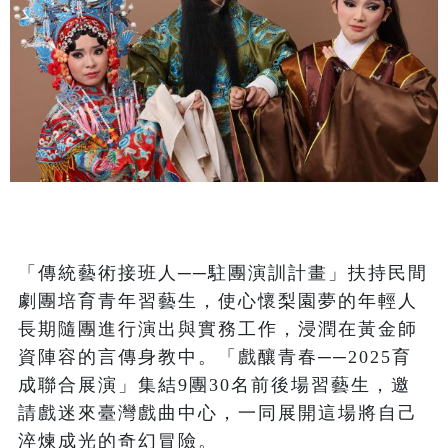
「傳統藝術接班人──駐團演訓計畫」扶持民間
劇團培育青年習藝生，使心懷梨園夢的年輕人
長期隨團進行演出與實務工作，浸潤在黃金師
資陣容的言傳身教中。「戲釀青春──2025育
成聯合展演」集結9團30名前後場習藝生，邀
請戲迷來臺灣戲曲中心，一同展開這場將自己
淬煉成光的奇幻冒險。