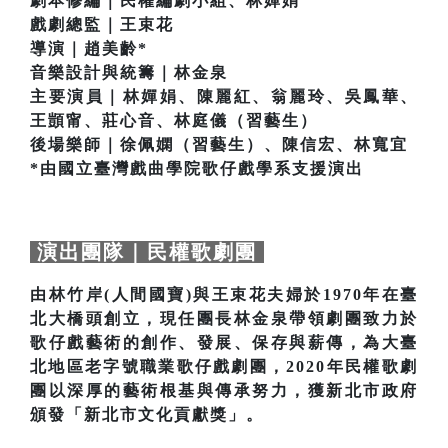
劇本修編｜民權編劇小組、林嬋娟
戲劇總監｜王束花
導演｜趙美齡*
音樂設計與統籌｜林金泉
主要演員｜林嬋娟、陳麗紅、翁麗玲、吳鳳華、
王顗甯、莊心音、林庭儀（習藝生）
後場樂師｜徐佩嫻（習藝生）、陳信宏、林寬宜
*由國立臺灣戲曲學院歌仔戲學系支援演出
演出團隊｜民權歌劇團
由林竹岸(人間國寶)與王束花夫婦於1970年在臺
北大橋頭創立，現任團長林金泉帶領劇團致力於
歌仔戲藝術的創作、發展、保存與薪傳，為大臺
北地區老字號職業歌仔戲劇團，2020年民權歌劇
團以深厚的藝術根基與傳承努力，獲新北市政府
頒發「新北市文化貢獻獎」。