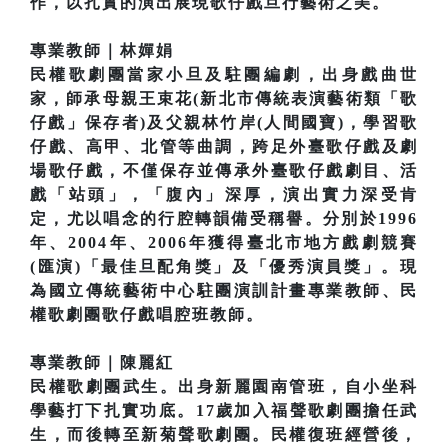
作，以扎實的演出展現歌仔戲旦行藝術之美。
專業教師｜林嬋娟
民權歌劇團當家小旦及駐團編劇，出身戲曲世
家，師承母親王束花(新北市傳統表演藝術類「歌
仔戲」保存者)及父親林竹岸(人間國寶)，學習歌
仔戲、高甲、北管等曲調，跨足外臺歌仔戲及劇
場歌仔戲，不僅保存並傳承外臺歌仔戲劇目、活
戲「站頭」，「腹內」深厚，演出實力深受肯
定，尤以唱念的行腔轉韻備受稱譽。分別於1996
年、2004年、2006年獲得臺北市地方戲劇競賽
(匯演)「最佳旦配角獎」及「優秀演員獎」。現
為國立傳統藝術中心駐團演訓計畫專業教師、民
權歌劇團歌仔戲唱腔班教師。
專業教師｜陳麗紅
民權歌劇團武生。出身新麗園南管班，自小坐科
學藝打下扎實功底。17歲加入福聲歌劇團擔任武
生，而後轉至新菊聲歌劇團。民權復班經營後，