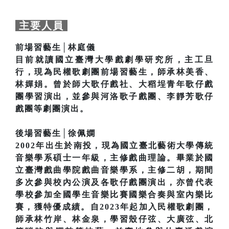
主要人員
前場習藝生│林庭儀
目前就讀國立臺灣大學戲劇學研究所，主工旦
行，現為民權歌劇團前場習藝生，師承林美香、
林嬋娟。曾於師大歌仔戲社、大稻埕青年歌仔戲
團學習演出，並參與河洛歌子戲團、李靜芳歌仔
戲團等劇團演出。
後場習藝生│徐佩嫻
2002年出生於南投，現為國立臺北藝術大學傳統
音樂學系碩士一年級，主修戲曲理論。畢業於國
立臺灣戲曲學院戲曲音樂學系，主修二胡，期間
多次參與校內公演及各歌仔戲團演出，亦曾代表
學校參加全國學生音樂比賽國樂合奏與室內樂比
賽，獲特優成績。自2023年起加入民權歌劇團，
師承林竹岸、林金泉，學習殼仔弦、大廣弦、北