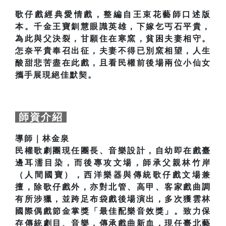
歌仔戲經典愛情戲，整編自王束花藝師口述版
本。千金王寶釧慧眼識英雄，下嫁乞丐石平貴，
為此與父決裂，甘願住在寒窯，貧困夫妻相守。
怎奈平貴奉召出征，夫妻不得已別窯相望，人生
酸甜悲苦盡在此戲，且看民權前後場兩位小仙女
攜手展現絕佳默契。
師資介紹
導師｜林金泉
民權歌劇團現任團長、音樂設計，自幼即在戲臺
邊耳濡目染，而後專攻文場，師承父親林竹岸
（人間國寶），西洋樂器與傳統歌仔戲文場兼
擅，除歌仔戲外，亦對北管、高甲、客家戲曲調
有所涉獵，並跨足布袋戲後場演出，多次獲雲林
國際偶戲節金掌獎「最佳配樂音效獎」。致力保
存傳統劇目、音樂，傳承戲曲新血，現任臺北藝