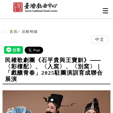
跳到主要內容
網站導覽
:::
首頁
> 活動明細
中文
民權歌劇團《石平貴與王寶釧》⸺
〈彩樓配〉、〈入窯〉、〈別窯〉｜
「戲釀青春」2025駐團演訓育成聯合
展演