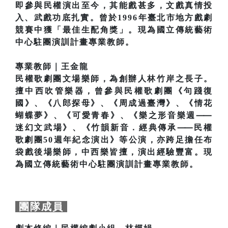
即參與民權演出至今，其能戲甚多，文戲真情投
入、武戲功底扎實。曾於1996年臺北市地方戲劇
競賽中獲「最佳生配角獎」。現為國立傳統藝術
中心駐團演訓計畫專業教師。
專業教師｜王金龍
民權歌劇團文場樂師，為創辦人林竹岸之長子。
擅中西吹管樂器，曾參與民權歌劇團《句踐復
國》、《八郎探母》、《周成過臺灣》、《情花
蝴蝶夢》、《可愛青春》、《樂之形音樂週⸺
迷幻文武場》、《竹韻新音．經典傳承⸺民權
歌劇團50週年紀念演出》等公演，亦跨足擔任布
袋戲後場樂師，中西樂皆擅，演出經驗豐富。現
為國立傳統藝術中心駐團演訓計畫專業教師。
團隊成員