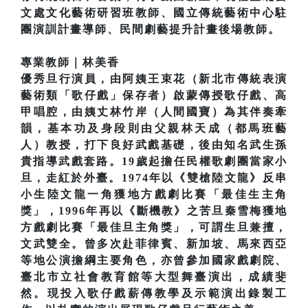
文處文化藝術研習班教師、國立傳統藝術中心駐
團演訓計畫導師、民間劇藝提升計畫後場教師。
專業教師｜林美香
優秀旦行演員，由阿姨王束花（新北市傳統表演
藝術類「歌仔戲」保存者）啟蒙傳授歌仔戲、高
甲唱腔，由姨丈林竹岸（人間國寶）為其伴奏牽
韻，基本功及身段則由父親林天成（都馬班藝
人）教授，打下良好武戲基礎，後由知名武生孫
貴指導武戲套路。19歲起擔任民權歌劇團當家小
旦，走紅於外臺。1974年以《雙槍陸文龍》反串
小生陸文龍一角獲地方戲劇比賽「最佳生主角
獎」，1996年再以《斷機教》之苦旦秦雪梅獲地
方戲劇比賽「最佳旦主角獎」，可謂生旦兼擅，
文武雙全。曾多次赴菲律賓、新加坡、馬來西亞
等地公演擔綱主要角色，亦曾參加國家戲劇院、
臺北市立社會教育館等大型舞臺演出，成績斐
然。現投入歌仔戲薪傳教學及示範演出錄製工