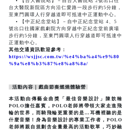
• 【台大醫院站】－自台大醫院站 2號出口往
台大醫院新院區方向沿仁愛路一段步行約5分鐘，
至東門圓環人行穿越道即可抵達中正運動中心。
• 【中正紀念堂站】－自中正紀念堂站 4、5
號出口往國家戲劇院方向穿越中正紀念堂前廣場
步行約5分鐘，至東門圓環人行穿越道即可抵達中
正運動中心。
其他交通資訊歡迎參考：
https://wsjjsc.com.tw/%e4%ba%a4%e9%80
%9a%e8%b3%87%e8%a8%8a/
活動內容｜戲曲節奏燃燒體驗營
本活動由傳藝金曲獎「最佳音樂設計」陳歆翰
POLO擔任嘉賓，POLO老師將帶領大家走進飛
輪的世界，而騎飛輪更重要的是…耳機裡聽的是
什麼音樂！身為音樂設計的專業工作者，POLO
老師將親自規劃含金量最高的活動歌單，巧妙融