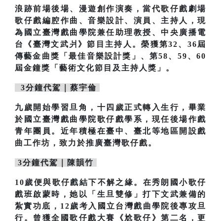
浪跡前場後場、漫遊創作演奏，當代歌仔戲劇場
歌仔戲編腔作曲、音樂設計、演員、主持人，現
為國立臺灣戲曲學院兼任助理教授、中央廣播電
台《臺灣文武爿》節目主持人。榮獲第32、36屆
傳藝金曲獎「最佳音樂設計獎」、第58、59、60
屆金鐘獎「藝術文化節目及主持人獎」。
3分鐘代駕｜蔡宇倫
九歲開始學習旦角，十四歲正式轉入生行，畢業
於國立臺灣戲曲學院歌仔戲學系，現任後場作戲
青年團員。近年積極在臺中、臺北等地區開設戲
曲工作坊，致力於推廣臺灣歌仔戲。
3分鐘代駕｜陳韻竹
10歲便與歌仔戲結下不解之緣。在秀朗國小歌仔
戲班啟蒙時，她以「生旦雙修」打下文武兼備的
紮實功底，12歲考入國立台灣戲曲學院後專攻旦
行。曾獲全國歌仔戲大賽《尬歌仔》第二名，更