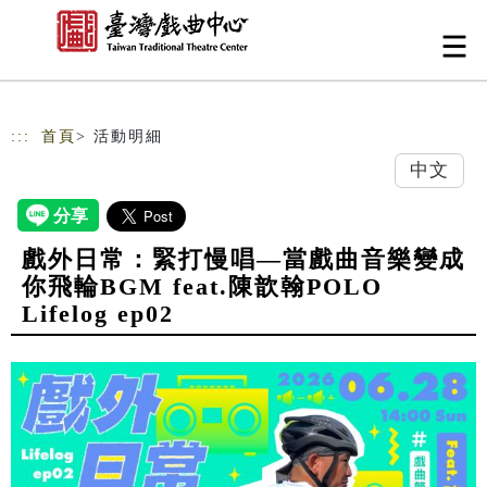
跳到主要內容
網站導覽
:::
首頁
> 活動明細
中文
戲外日常：緊打慢唱—當戲曲音樂變成
你飛輪BGM feat.陳歆翰POLO
Lifelog ep02