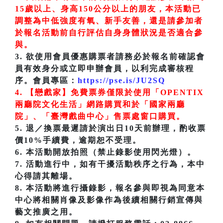
15歲以上、身高150公分以上的朋友，本活動已
調整為中低強度有氧、新手友善，還是請參加者
於報名活動前自行評估自身身體狀況是否適合參
與。
3. 欲使用會員優惠購票者請務必於報名前確認會
員有效身分或立即申辦會員，以利完成審核程
序。會員專區：
https://pse.is/JU2SQ
4. 【戀戲家】免費票券僅限於使用「OPENTIX
兩廳院文化生活」網路購買和於「國家兩廳
院」、「臺灣戲曲中心」售票處窗口購買。
5. 退／換票最遲請於演出日10天前辦理，酌收票
價10%手續費，逾期恕不受理。
6. 本活動開放拍照（禁止錄影使用閃光燈）。
7. 活動進行中，如有干擾活動秩序之行為，本中
心得請其離場。
8. 本活動將進行攝錄影，報名參與即視為同意本
中心將相關肖像及影像作為後續相關行銷宣傳與
藝文推廣之用。