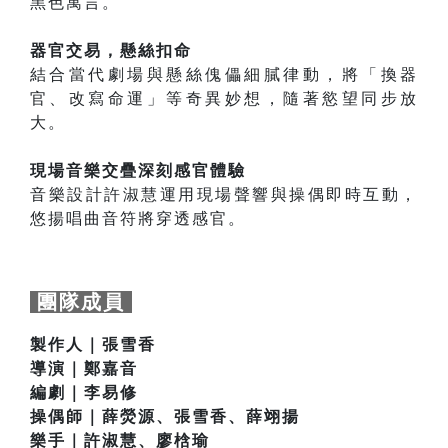
黑色寓言。
器官交易，懸絲扣命
結合當代劇場與懸絲傀儡細膩律動，將「換器
官、改寫命運」等奇異妙想，隨著慾望同步放
大。
現場音樂交疊深刻感官體驗
音樂設計許淑慧運用現場聲響與操偶即時互動，
悠揚唱曲音符將穿透感官。
團隊成員
製作人｜張雪香
導演｜鄭嘉音
編劇｜李易修
操偶師｜薛熒源、張雪香、薛翊揚
樂手｜許淑慧、廖梒瑜