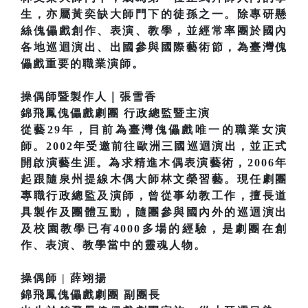
生，亦屬黃奕缺大師門下的徒孫之一。除專研懸
絲傀儡戲創作、表演、教學，並經常率團於國內
各地巡迴演出、出國參與國際藝術節，為臺灣傀
儡戲重要的職業演師。
操偶師暨製作人｜張雪香
錦飛鳳傀儡戲劇團 行政總監暨主演
從藝29年，目前為臺灣傀儡戲唯一的職業女演
師。2002年受邀前往歐洲三國巡迴演出，並正式
開啟演藝生涯。為求精進木偶表演藝術，2006年
起跟隨泉州提線木偶大師林文榮習藝。現任劇團
專職行政總監及演師，曾從事幼教工作，擅長道
具製作及團體互動，隨團參與國內外的巡迴演出
及校園教學已有4000多場的經驗，是劇團在創
作、表演、教學當中的靈魂人物。
操偶師 | 薛翊揚
錦飛鳳傀儡戲劇團 副團長