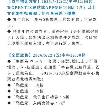
【成年禮金方案】2026/5/12(二)中午12:00起，
於OPENTIX網站或APP使用100點（含）以上
文化幣折抵票價，即可享有以下優惠：
◆ 青年席位：享有5折優惠，席次有限，售完為
止。
◆ 持青年席位票券者，請憑證件（身分證或健保
卡）入場，如無法出示相符證件之觀眾，節目當
天現場不開放入場，亦不進行退／換票。
【全面啟售】2026/5/22 (五)中午12:00起
◆「生而為 ≋ 人？」套票：任選3檔以上，不限
場次，享7折優惠；並加贈「字在慢寫精品筆」乙
份，送完為止。（2026/8/20起至臺灣戲曲中心售
票處憑兌換券領取）
◆「戀戲家」：8折
◆「追戲迷」：9折
◆「戀戲家」電子生日禮券：5折
◆「戀戲家」入續會禮券：7折