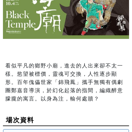
看似平凡的鄉野小廟，進去的人出來卻不太一
樣。慾望被標價，靈魂可交換，人性逐步顯
形。百年傀儡世家「錦飛鳳」攜手無獨有偶劇
團鄭嘉音導演，於幻化起落的指間，編織醉意
朦朧的寓言。以身為注，輸何處贖？
場次資料