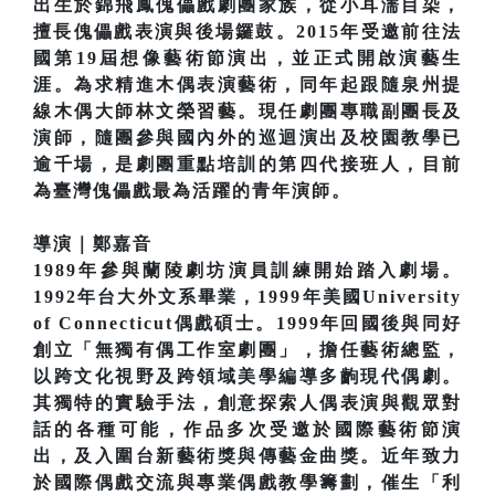
出生於錦飛鳳傀儡戲劇團家族，從小耳濡目染，
擅長傀儡戲表演與後場鑼鼓。2015年受邀前往法
國第19屆想像藝術節演出，並正式開啟演藝生
涯。為求精進木偶表演藝術，同年起跟隨泉州提
線木偶大師林文榮習藝。現任劇團專職副團長及
演師，隨團參與國內外的巡迴演出及校園教學已
逾千場，是劇團重點培訓的第四代接班人，目前
為臺灣傀儡戲最為活躍的青年演師。
導演｜鄭嘉音
1989年參與蘭陵劇坊演員訓練開始踏入劇場。
1992年台大外文系畢業，1999年美國University
of Connecticut偶戲碩士。1999年回國後與同好
創立「無獨有偶工作室劇團」，擔任藝術總監，
以跨文化視野及跨領域美學編導多齣現代偶劇。
其獨特的實驗手法，創意探索人偶表演與觀眾對
話的各種可能，作品多次受邀於國際藝術節演
出，及入圍台新藝術獎與傳藝金曲獎。近年致力
於國際偶戲交流與專業偶戲教學籌劃，催生「利