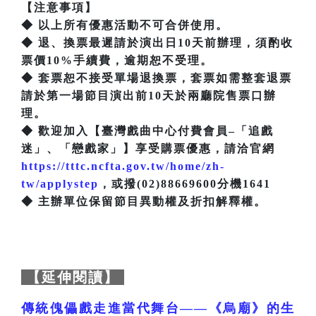
【注意事項】
◆ 以上所有優惠活動不可合併使用。
◆ 退、換票最遲請於演出日10天前辦理，須酌收
票價10%手續費，逾期恕不受理。
◆ 套票恕不接受單場退換票，套票如需整套退票
請於第一場節目演出前10天於兩廳院售票口辦
理。
◆ 歡迎加入【臺灣戲曲中心付費會員–「追戲
迷」、「戀戲家」】享受購票優惠，請洽官網
https://tttc.ncfta.gov.tw/home/zh-
tw/applystep
，或撥(02)88669600分機1641
◆ 主辦單位保留節目異動權及折扣解釋權。
【延伸閱讀】
傳統傀儡戲走進當代舞台——《烏廟》的生