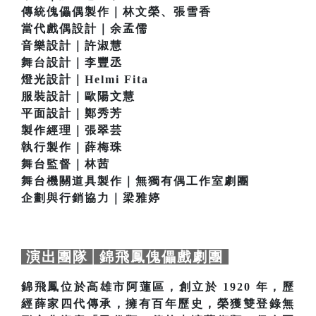
傳統傀儡偶製作｜林文榮、張雪香
當代戲偶設計｜余孟儒
音樂設計｜許淑慧
舞台設計｜李豐丞
燈光設計｜Helmi Fita
服裝設計｜歐陽文慧
平面設計｜鄭秀芳
製作經理｜張翠芸
執行製作｜薛梅珠
舞台監督｜林茜
舞台機關道具製作｜無獨有偶工作室劇團
企劃與行銷協力｜梁雅婷
演出團隊│錦飛鳳傀儡戲劇團
錦飛鳳位於高雄市阿蓮區，創立於 1920 年，歷
經薛家四代傳承，擁有百年歷史，榮獲雙登錄無