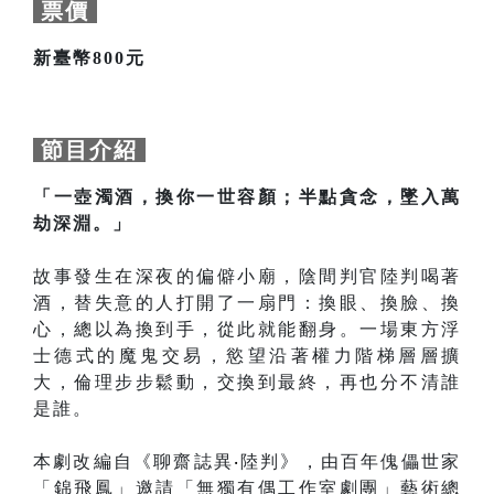
票價
新臺幣800元
節目介紹
「一壺濁酒，換你一世容顏；半點貪念，墜入萬
劫深淵。」
故事發生在深夜的偏僻小廟，陰間判官陸判喝著
酒，替失意的人打開了一扇門：換眼、換臉、換
心，總以為換到手，從此就能翻身。一場東方浮
士德式的魔鬼交易，慾望沿著權力階梯層層擴
大，倫理步步鬆動，交換到最終，再也分不清誰
是誰。
本劇改編自《聊齋誌異
‧
陸判》，由百年傀儡世家
「錦飛鳳」邀請「無獨有偶工作室劇團」藝術總