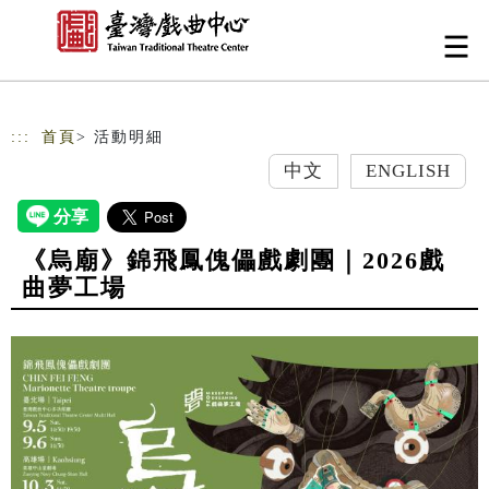
跳到主要內容
網站導覽
:::
首頁
> 活動明細
中文
ENGLISH
《烏廟》錦飛鳳傀儡戲劇團｜2026戲
曲夢工場