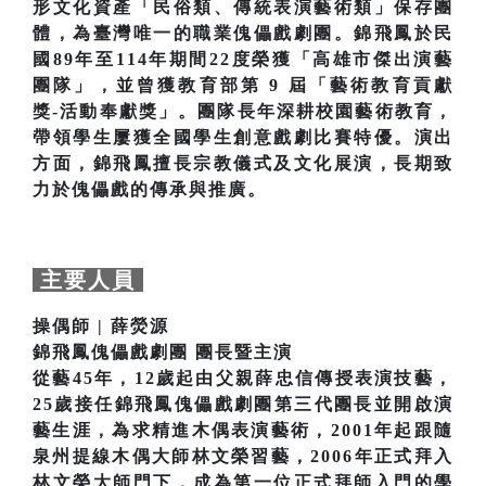
形文化資產「民俗類、傳統表演藝術類」保存團
體，為臺灣唯一的職業傀儡戲劇團。錦飛鳳於民
國89年至114年期間22度榮獲「高雄市傑出演藝
團隊」，並曾獲教育部第 9 屆「藝術教育貢獻
獎-活動奉獻獎」。團隊長年深耕校園藝術教育，
帶領學生屢獲全國學生創意戲劇比賽特優。演出
方面，錦飛鳳擅長宗教儀式及文化展演，長期致
力於傀儡戲的傳承與推廣。
主要人員
操偶師 | 薛熒源
錦飛鳳傀儡戲劇團 團長暨主演
從藝45年，12歲起由父親薛忠信傳授表演技藝，
25歲接任錦飛鳳傀儡戲劇團第三代團長並開啟演
藝生涯，為求精進木偶表演藝術，2001年起跟隨
泉州提線木偶大師林文榮習藝，2006年正式拜入
林文榮大師門下，成為第一位正式拜師入門的學