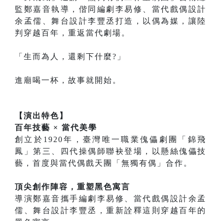
監鄭嘉音執導，偕同編劇李易修、當代戲偶設計
余孟儒、舞台設計李豐丞打造，以偶為媒，讓陸
判穿越百年，重返當代劇場。
「生而為人，還剩下什麼?」
進廟喝一杯，故事就開始。
【演出特色】
百年技藝 × 當代美學
創立於1920年，臺灣唯一職業傀儡劇團「錦飛
鳳」第三、四代操偶師聯袂登場，以懸絲傀儡技
藝，首度與當代偶戲天團「無獨有偶」合作。
頂尖創作陣容，重塑黑色寓言
導演鄭嘉音攜手編劇李易修、當代戲偶設計余孟
儒、舞台設計李豐丞，重新詮釋這則穿越百年的