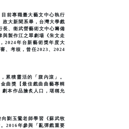
)，目前專職臺大藝文中心執行
。政大新聞系畢，台灣大學戲
行長、衛武營藝術文中心籌備
參與製作江之翠劇場《朱文走
)，2024年台新藝術獎年度大
考核，曾任2023、2024
師，累積靈活的「腹內滾」。
屆金曲獎【最佳戲曲曲藝專輯
編，劇本作品膾炙人口，堪稱允
曾向劉玉鶯老師學習《蘇武牧
2016年參與「亂彈戲重要