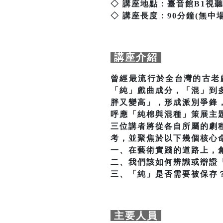
◇ 講座地點：臺音館B1視
◇ 講座長度：90分鐘(無中
講座介紹
曾經最流行於全台灣的古老
「純」戲曲成分，「混」到
胖又變高」，形成派別爭鋒
呼應「純棉與混種」策展主
三位講者將從各自所屬的劇
考，並聚焦於以下幾個核心命
一、在藝術實踐的道路上，
二、我們該如何辨識或辯證
三、「純」是否需要被保存
主要人員