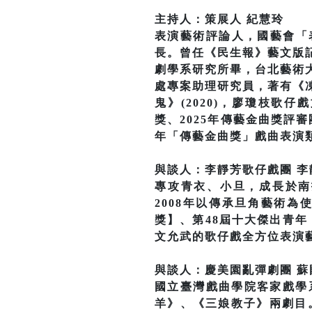
主持人：策展人 紀慧玲
表演藝術評論人，國藝會「表
長。曾任《民生報》藝文版
劇學系研究所畢，台北藝術
處專案助理研究員，著有《
鬼》(2020)，廖瓊枝歌仔
獎、2025年傳藝金曲獎評
年「傳藝金曲獎」戲曲表演
與談人：李靜芳歌仔戲團 李
專攻青衣、小旦，成長於南
2008年以傳承旦角藝術
獎】、第48屆十大傑出青年
文允武的歌仔戲全方位表演
與談人：慶美園亂彈劇團 蘇
國立臺灣戲曲學院客家戲學
羊》、《三娘教子》兩劇目