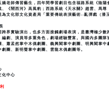
玉嬌老師傳習藝生，四年間學習劇目包含福路系統《陰陽
戬、《鬧西河》高風豹；西路系統《天水關》趙雲、馬尊
現為文化部文化資產局「重要傳統表演藝術--亂彈戲（潘
長
同跨界實驗演出，也多方面接觸劇場表演，是臺灣極少數
、編劇、演員等多重角色，劇場經驗豐富。與國內多團隊
團、蕭孟然掌中木偶劇團、義興閣掌中劇團、明興閣掌中
中劇團、新明聲掌中劇團、雲龍木偶劇團等。
心
文化中心
權利