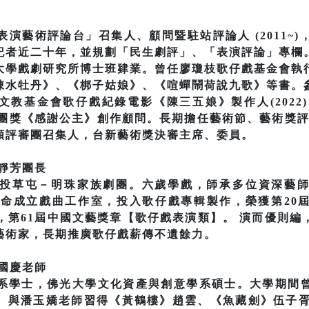
演藝術評論台」召集人、顧問暨駐站評論人 (2011~
記者近二十年，並規劃「民生劇評」、「表演評論」專欄
大學戲劇研究所博士班肄業。曾任廖瓊枝歌仔戲基金會執
凍水牡丹》、《梆子姑娘》、《喧蟬鬧荷說九歌》等書。
戲文教基金會歌仔戲紀錄電影《陳三五娘》製作人(2022
審團獎《感謝公主》創作顧問。長期擔任藝術節、藝術獎評審、
類評審團召集人，台新藝術獎決審主席、委員。
靜芳團長
投草屯－明珠家族劇團。六歲學戲，師承多位資深藝
為使命成立戲曲工作室，投入歌仔戲專輯製作，榮獲第20
，第61屆中國文藝獎章【歌仔戲表演類】。 演而優則
藝術家，長期推廣歌仔戲薪傳不遺餘力。
國慶老師
系學士，佛光大學文化資產與創意學系碩士。大學期間
。與潘玉嬌老師習得《黃鶴樓》趙雲、《魚藏劍》伍子胥。