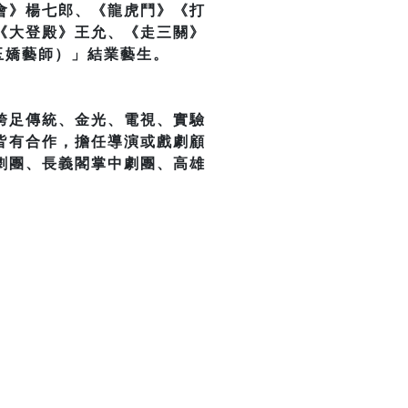
會》楊七郎、《龍虎鬥》《打
《大登殿》王允、《走三關》
玉嬌藝師）」結業藝生。
跨足傳統、金光、電視、實驗
皆有合作，擔任導演或戲劇顧
劇團、長義閣掌中劇團、高雄