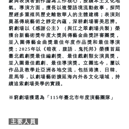
蒙與表演者創作論為工作核心，接續本土文化地
氣。導演方面，擅長以複聲語境流動敘事，探問
歷經多重殖民歷史離散華人的主體建構；表演則
奠基傳統藝術之靜定內蘊，深耕劇場審美思辨。
窮劇場以《感謝公主》（與江之翠劇場共製）榮
獲台新藝術獎年度大獎與傳藝金曲獎評審團獎，
並入圍傳藝金曲獎最佳年度作品獎和最佳導演
獎；2025年以《暗夜．腹語．鬼托邦》榮獲首屆
臺北戲劇獎最佳編劇獎、最佳戲劇類女演員獎，
並入圍最佳戲劇、最佳導演獎。立團迄今，屢以
作品及教學赴亞洲各地交流，包括港澳、日韓、
星馬等，以劇場藝術擴延海內外各文化場域，持
續追索劇場美學的實踐。
※窮劇場獲選為「115年臺北市年度演藝團隊」
主要人員