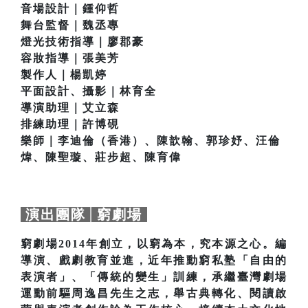
音場設計｜鍾仰哲
舞台監督｜魏丞專
燈光技術指導｜廖郡豪
容妝指導｜張美芳
製作人｜楊凱婷
平面設計、攝影｜林育全
導演助理｜艾立森
排練助理｜許博硯
樂師｜李迪倫（香港）、陳歆翰、郭珍妤、汪倫
煒、陳聖璇、莊步超、陳育偉
演出團隊│窮劇場
窮劇場2014年創立，以窮為本，究本源之心。編
導演、戲劇教育並進，近年推動窮私塾「自由的
表演者」、「傳統的變生」訓練，承繼臺灣劇場
運動前驅周逸昌先生之志，舉古典轉化、閱讀啟