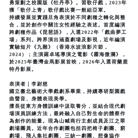
勇策劃之校園版《牡丹亭》。習歌仔戲，2023年
獲「歌仔上青」歌仔戲比賽一般組亞軍。
持續發展並實踐旦角表演於不同劇種之轉化與整
合，並於創作中關注女性經驗之表述。首度編演
跨劇種作品《琵琶語》，入選2022年「戲曲夢工
場」系列。跨界演出涵蓋劇場及影視，近年編演
實驗短片《九難》（香港水波浪影片節，
2024）；主演羅卓瑤導演之電影《霧海微瀾》，
於2025年臺灣金馬影展首映，2026年入選荷蘭鹿
特丹影展。
表演者｜李尉慈
國立臺北藝術大學戲劇系畢業，持續專研梨園戲
曲聲音、身體表現美學。
擅長從東方身體訓練中汲取養分，並結合現代劇
場演員訓練方法，最終融入自己對生命的體察作
為創作的能量。現為山喊商行主創成員及江之翠
劇場團員。近年合作劇團包括四把椅子劇團、窮
劇場、飛人集社劇團、三缺一劇團、想像協作