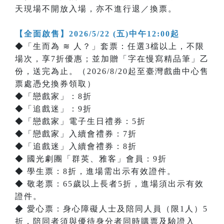
天現場不開放入場，亦不進行退／換票。
【全面啟售】2026/5/22 (五)中午12:00起
◆「生而為 ≋ 人？」套票：任選3檔以上，不限
場次，享7折優惠；並加贈「字在慢寫精品筆」乙
份，送完為止。（2026/8/20起至臺灣戲曲中心售
票處憑兌換券領取）
◆「戀戲家」：8折
◆「追戲迷」：9折
◆「戀戲家」電子生日禮券：5折
◆「戀戲家」入續會禮券：7折
◆「追戲迷」入續會禮券：8折
◆ 國光劇團「群英、雅客」會員：9折
◆ 學生票：8折，進場需出示有效證件。
◆ 敬老票：65歲以上長者5折，進場須出示有效
證件。
◆ 愛心票：身心障礙人士及陪同人員（限1人）5
折，陪同者須與優待身分者同時購票及驗證入