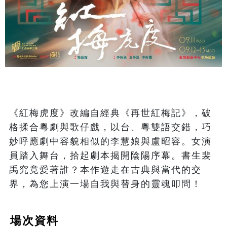
《紅梅虎度》改編自經典《再世紅梅記》，破
格揉合粵劇與歌仔戲，以台、粵雙語交錯，巧
妙呼應劇中容貌相似的李慧娘與盧昭容。女演
員踏入舞台，拾起劇本揭開陰陽序幕。書生裴
禹究竟愛著誰？本作遊走在古典與當代的交
界，為您上演一場自我與替身的靈魂叩問！
場次資料