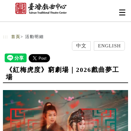
跳到主要內容
網站導覽
:::
首頁
> 活動明細
中文
ENGLISH
《紅梅虎度》窮劇場｜2026戲曲夢工
場