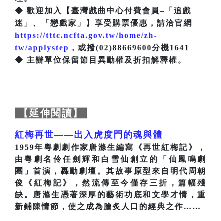
◆ 歡迎加入【臺灣戲曲中心付費會員–「追戲
迷」、「戀戲家」】享受購票優惠，請洽官網
https://tttc.ncfta.gov.tw/home/zh-
tw/applystep
，或撥(02)88669600分機1641
◆ 主辦單位保留節目異動權及折扣解釋權。
【延伸閱讀】
紅梅再世——出入虎度門的魂與體
1959年粵劇劇作家唐滌生編寫《再世紅梅記》，
由粵劇名伶任劍輝和白雪仙創立的「仙鳳鳴劇
團」首演，轟動劇壇。其故事原型來自明代周朝
俊《紅梅記》，然流傳至今僅存三折，篇幅殘
缺。唐滌生憑著深厚的藝術功底和文學才情，重
新鋪陳情節，使之成為膾炙人口的經典之作……