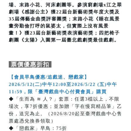
場、末路小花、河床劇團等。參演窮劇場x江之翠
劇場《感謝公主》獲22屆台新藝術獎年度大獎及
35屆傳藝金曲獎評審團獎；末路小花《睡在風景
畫旁勤儉打呼的鼠婆太，但實際上沒有風景
畫！》獲23屆台新藝術獎表演藝術獎；四把椅子
劇團《太陽》入圍第一屆臺北戲劇獎最佳戲劇。
票價優惠折扣
【會員早鳥優惠/追戲迷、戀戲家】
2026/5/12(二)中午12:00至2026/5/22 (五)中午
11:59，限「臺灣戲曲中心付費會員」購買
◆「生而為 ≋ 人？」套票：任選3檔以上，不限
場次，享7折優惠；並加贈「字在慢寫精品筆」乙
份，送完為止。（2026/8/20起至臺灣戲曲中心售
票處憑兌換券領取）
◆「戀戲家」早鳥：75折