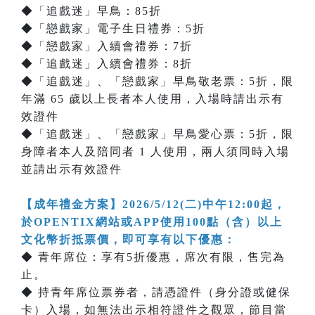
◆「追戲迷」早鳥：85折
◆「戀戲家」電子生日禮券：5折
◆「戀戲家」入續會禮券：7折
◆「追戲迷」入續會禮券：8折
◆「追戲迷」、「戀戲家」早鳥敬老票：5折，限
年滿 65 歲以上長者本人使用，入場時請出示有
效證件
◆「追戲迷」、「戀戲家」早鳥愛心票：5折，限
身障者本人及陪同者 1 人使用，兩人須同時入場
並請出示有效證件
【成年禮金方案】2026/5/12(二)中午12:00起，
於OPENTIX網站或APP使用100點（含）以上
文化幣折抵票價，即可享有以下優惠：
◆ 青年席位：享有5折優惠，席次有限，售完為
止。
◆ 持青年席位票券者，請憑證件（身分證或健保
卡）入場，如無法出示相符證件之觀眾，節目當