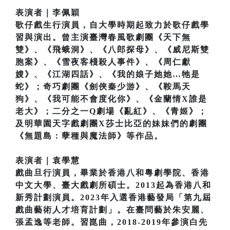
表演者｜李佩穎
歌仔戲生行演員，自大學時期起致力於歌仔戲學
習與演出。曾主演臺灣春風歌劇團《天下無
雙》、《飛蛾洞》、《八郎探母》、《威尼斯雙
胞案》、《雪夜客棧殺人事件》、《周仁獻
嫂》、《江湖四話》、《我的娘子她她…牠是
蛇》；奇巧劇團《劍俠秦少游》、《鞍馬天
狗》、《我可能不會度化你》、《金蘭情X誰是
老大》；二分之一Q劇場《亂紅》、《青姬》；
及明華園天字戲劇團X莎士比亞的妹妹們的劇團
《無題島：孽種與魔法師》等作品。
表演者｜袁學慧
戲曲旦行演員，畢業於香港八和粵劇學院、香港
中文大學、臺大戲劇所碩士。2013起為香港八和
新秀計劃演員。2023年入選香港藝發局「第九屆
戲曲藝術人才培育計劃」。在臺問藝於朱安麗、
張孟逸等老師。習崑曲，2018-2019年參演白先