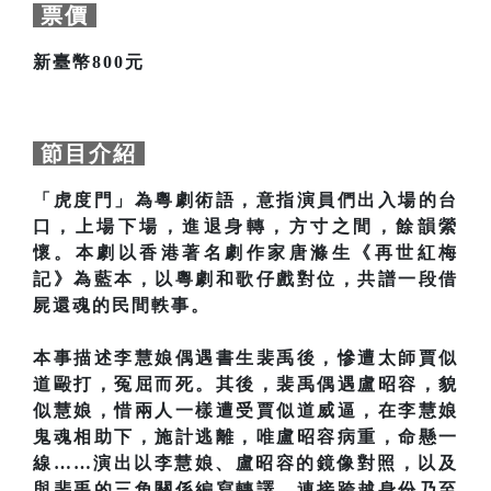
票價
新臺幣800元
節目介紹
「虎度門」為粵劇術語，意指演員們出入場的台
口，上場下場，進退身轉，方寸之間，餘韻縈
懷。本劇以香港著名劇作家唐滌生《再世紅梅
記》為藍本，以粵劇和歌仔戲對位，共譜一段借
屍還魂的民間軼事。
本事描述李慧娘偶遇書生裴禹後，慘遭太師賈似
道毆打，冤屈而死。其後，裴禹偶遇盧昭容，貌
似慧娘，惜兩人一樣遭受賈似道威逼，在李慧娘
鬼魂相助下，施計逃離，唯盧昭容病重，命懸一
線……演出以李慧娘、盧昭容的鏡像對照，以及
與裴禹的三角關係編寫轉譯，連接跨越身份乃至