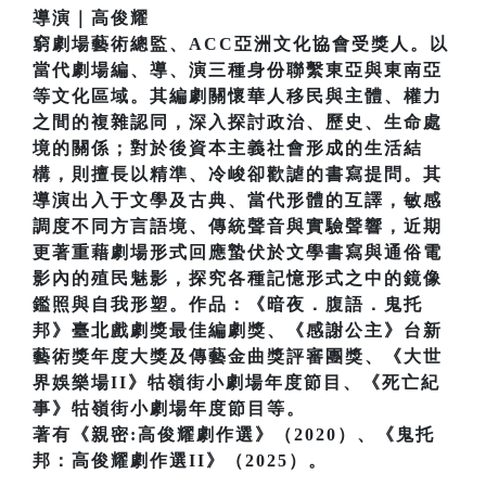
導演｜高俊耀
窮劇場藝術總監、ACC亞洲文化協會受獎人。以
當代劇場編、導、演三種身份聯繫東亞與東南亞
等文化區域。其編劇關懷華人移民與主體、權力
之間的複雜認同，深入探討政治、歷史、生命處
境的關係；對於後資本主義社會形成的生活結
構，則擅長以精準、冷峻卻歡謔的書寫提問。其
導演出入于文學及古典、當代形體的互譯，敏感
調度不同方言語境、傳統聲音與實驗聲響，近期
更著重藉劇場形式回應蟄伏於文學書寫與通俗電
影內的殖民魅影，探究各種記憶形式之中的鏡像
鑑照與自我形塑。作品：《暗夜．腹語．鬼托
邦》臺北戲劇獎最佳編劇獎、《感謝公主》台新
藝術獎年度大獎及傳藝金曲獎評審團獎、《大世
界娛樂場II》牯嶺街小劇場年度節目、《死亡紀
事》牯嶺街小劇場年度節目等。
著有《親密:高俊耀劇作選》（2020）、《鬼托
邦：高俊耀劇作選II》（2025）。