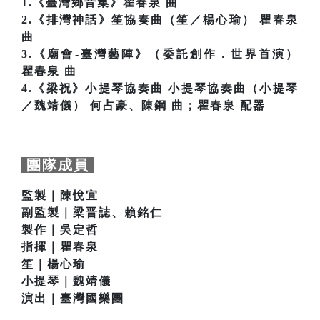
1.《臺灣鄉音集》瞿春泉 曲
2.《排灣神話》笙協奏曲（笙／楊心瑜） 瞿春泉
曲
3.《廟會-臺灣藝陣》（委託創作．世界首演）
瞿春泉 曲
4.《梁祝》小提琴協奏曲 小提琴協奏曲（小提琴
／魏靖儀） 何占豪、陳鋼 曲；瞿春泉 配器
團隊成員
監製｜陳悅宜
副監製｜梁晋誌、賴銘仁
製作｜吳定哲
指揮｜瞿春泉
笙｜楊心瑜
小提琴｜魏靖儀
演出｜臺灣國樂團