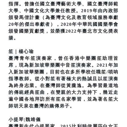
指揮。曾擔任國立臺灣藝術大學、國立臺灣師範
大學、中國文化大學兼任教授。2019年由內政部
頒發馬偕計畫（為臺灣文化及教育領域服務奉獻
20年的傑出奉獻者），2020年中華民國國樂學會
頒發國樂貢獻獎，並榮獲2022年臺北市文化奬表
揚。
笙｜楊心瑜
臺灣青年笙演奏家，曾任香港中樂團笙助理首
席，現為新加坡華樂團中音笙演奏家。2021年加
入新加坡華樂團，目前也在多所學校任職笙/嗩呐
指導教師。從小對笙有著極大的熱誠且以笙演奏
為終身志業。在臺灣師從黃朧逸。為學習最道地
的傳統經典笙曲，在雙親的大力支持下，幾近走
遍中國各地拜訪所有笙名家學習，並為著名笙大
師胡天泉在臺灣的嫡傳弟子。
小提琴|魏靖儀
臺灣新生代小提琴家。2015比利時伊麗莎白女王