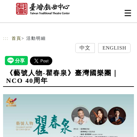
跳到主要內容
網站導覽
:::
首頁
> 活動明細
中文
ENGLISH
《藝號人物-瞿春泉》臺灣國樂團｜
NCO 40周年