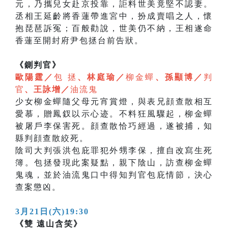
元，乃攜兒女赴京投靠，詎料世美竟堅不認妻。
丞相王延齡將香蓮帶進宮中，扮成賣唱之人，懷
抱琵琶訴冤；百般勸說，世美仍不納，王相遂命
香蓮至開封府尹包拯台前告狀。
《鍘判官》
歐陽霆／
包 拯
、林庭瑜／
柳金蟬
、孫顯博／
判
官
、王詠增／
油流鬼
少女柳金蟬隨父母元宵賞燈，與表兄顔查散相互
愛慕，贈鳳釵以示心迹。不料狂風驟起，柳金蟬
被屠戶李保害死。顔查散恰巧經過，遂被捕，知
縣判顔查散絞死。
陰司大判張洪包庇罪犯外甥李保，擅自改寫生死
簿。包拯發現此案疑點，親下陰山，訪查柳金蟬
鬼魂，並於油流鬼口中得知判官包庇情節，決心
查案懲凶。
3月21日(六)19:30
《雙 遠山含笑》