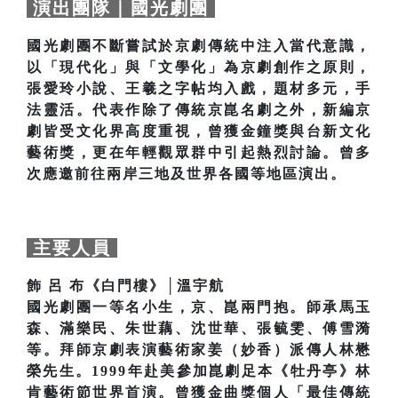
演出團隊｜國光劇團
國光劇團不斷嘗試於京劇傳統中注入當代意識，
以「現代化」與「文學化」為京劇創作之原則，
張愛玲小說、王羲之字帖均入戲，題材多元，手
法靈活。代表作除了傳統京崑名劇之外，新編京
劇皆受文化界高度重視，曾獲金鐘獎與台新文化
藝術獎，更在年輕觀眾群中引起熱烈討論。曾多
次應邀前往兩岸三地及世界各國等地區演出。
主要人員
飾 呂 布《白門樓》│溫宇航
國光劇團一等名小生，京、崑兩門抱。師承馬玉
森、滿樂民、朱世藕、沈世華、張毓雯、傅雪漪
等。拜師京劇表演藝術家姜（妙香）派傳人林懋
榮先生。1999年赴美參加崑劇足本《牡丹亭》林
肯藝術節世界首演。曾獲金曲獎個人「最佳傳統