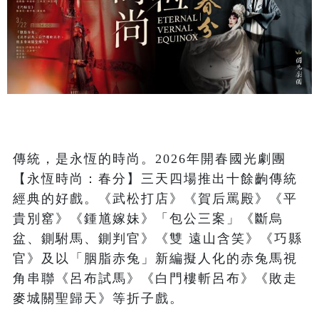
傳統，是永恆的時尚。2026年開春國光劇團
【永恆時尚：春分】三天四場推出十餘齣傳統
經典的好戲。《武松打店》《賀后罵殿》《平
貴別窰》《鍾馗嫁妹》「包公三案」《斷烏
盆、鍘駙馬、鍘判官》《雙 遠山含笑》《巧縣
官》及以「胭脂赤兔」新編擬人化的赤兔馬視
角串聯《呂布試馬》《白門樓斬呂布》《敗走
麥城關聖歸天》等折子戲。