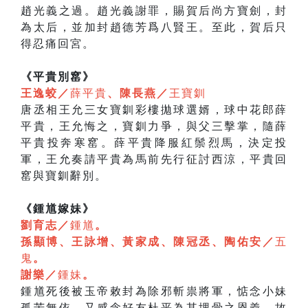
趙光義之過。趙光義謝罪，賜賀后尚方寶劍，封
為太后，並加封趙德芳爲八賢王。至此，賀后只
得忍痛回宮。
《平貴別窰》
王逸蛟／
薛平貴
、陳長燕／
王寶釧
唐丞相王允三女寶釧彩樓拋球選婿，球中花郎薛
平貴，王允悔之，寶釧力爭，與父三擊掌，隨薛
平貴投奔寒窰。薛平貴降服紅鬃烈馬，決定投
軍，王允奏請平貴為馬前先行征討西涼，平貴回
窰與寶釧辭別。
《鍾馗嫁妹》
劉育志／
鍾馗
。
孫顯博、王詠增、黃家成、陳冠丞、陶佑安／
五
鬼
。
謝樂／
鍾妹
。
鍾馗死後被玉帝敕封為除邪斬祟將軍，惦念小妹
孤苦無依，又感念好友杜平為其埋骨之恩義，故