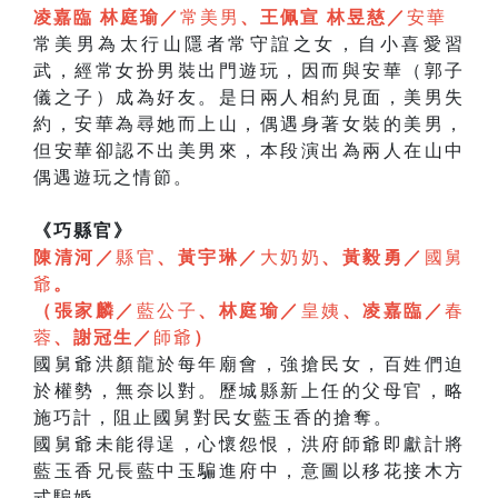
凌嘉臨 林庭瑜／
常美男
、王佩宣 林昱慈／
安華
常美男為太行山隱者常守誼之女，自小喜愛習
武，經常女扮男裝出門遊玩，因而與安華（郭子
儀之子）成為好友。是日兩人相約見面，美男失
約，安華為尋她而上山，偶遇身著女裝的美男，
但安華卻認不出美男來，本段演出為兩人在山中
偶遇遊玩之情節。
《巧縣官》
陳清河／
縣官
、黃宇琳／
大奶奶
、黃毅勇／
國舅
爺
。
（張家麟／
藍公子
、林庭瑜／
皇姨
、凌嘉臨／
春
蓉
、謝冠生／
師爺
）
國舅爺洪顏龍於每年廟會，強搶民女，百姓們迫
於權勢，無奈以對。歷城縣新上任的父母官，略
施巧計，阻止國舅對民女藍玉香的搶奪。
國舅爺未能得逞，心懷怨恨，洪府師爺即獻計將
藍玉香兄長藍中玉騙進府中，意圖以移花接木方
式騙婚。