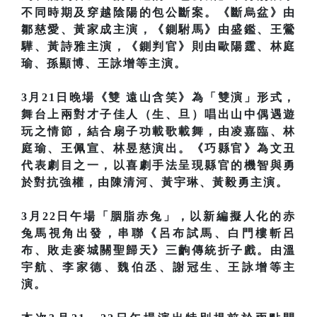
不同時期及穿越陰陽的包公斷案。《斷烏盆》由
鄒慈愛、黃家成主演，《鍘駙馬》由盛鑑、王鶯
驊、黃詩雅主演，《鍘判官》則由歐陽霆、林庭
瑜、孫顯博、王詠增等主演。
3月21日晚場《雙 遠山含笑》為「雙演」形式，
舞台上兩對才子佳人（生、旦）唱出山中偶遇遊
玩之情節，結合扇子功載歌載舞，由凌嘉臨、林
庭瑜、王佩宣、林昱慈演出。《巧縣官》為文丑
代表劇目之一，以喜劇手法呈現縣官的機智與勇
於對抗強權，由陳清河、黃宇琳、黃毅勇主演。
3月22日午場「胭脂赤兔」，以新編擬人化的赤
兔馬視角出發，串聯《呂布試馬、白門樓斬呂
布、敗走麥城關聖歸天》三齣傳統折子戲。由溫
宇航、李家德、魏伯丞、謝冠生、王詠增等主
演。