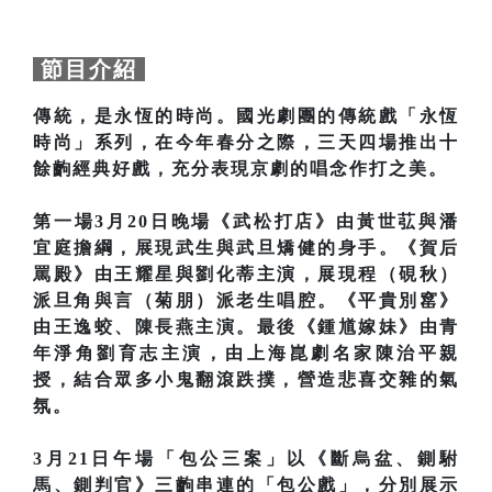
節目介紹
傳統，是永恆的時尚。國光劇團的傳統戲「永恆
時尚」系列，在今年春分之際，三天四場推出十
餘齣經典好戲，充分表現京劇的唱念作打之美。
第一場3月20日晚場《武松打店》由黃世苰與潘
宜庭擔綱，展現武生與武旦矯健的身手。《賀后
罵殿》由王耀星與劉化蒂主演，展現程（硯秋）
派旦角與言（菊朋）派老生唱腔。《平貴別窰》
由王逸蛟、陳長燕主演。最後《鍾馗嫁妹》由青
年淨角劉育志主演，由上海崑劇名家陳治平親
授，結合眾多小鬼翻滾跌撲，營造悲喜交雜的氣
氛。
3月21日午場「包公三案」以《斷烏盆、鍘駙
馬、鍘判官》三齣串連的「包公戲」，分別展示