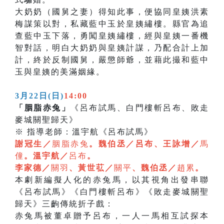
大奶奶（國舅之妻）得知此事，便協同皇姨洪素
梅謀策以對，私藏藍中玉於皇姨繡樓。縣官為追
查藍中玉下落，勇闖皇姨繡樓，經與皇姨一番機
智對話，明白大奶奶與皇姨計謀，乃配合計上加
計，終於反制國舅，嚴懲師爺，並藉此撮和藍中
玉與皇姨的美滿姻緣。
3月22日(日)
14:00
「胭脂赤兔」
《呂布試馬、白門樓斬呂布、敗走
麥城關聖歸天》
※ 指導老師：溫宇航《呂布試馬》
謝冠生／
胭脂赤兔
。魏伯丞／呂布、王詠增／
馬
僮
。溫宇航／
呂布
。
李家德／
關羽
、黃世苰／
關平
、魏伯丞／
趙累
。
本劇新編擬人化的赤兔馬，以其視角出發串聯
《呂布試馬》《白門樓斬呂布》《敗走麥城關聖
歸天》三齣傳統折子戲：
赤兔馬被董卓贈予呂布，一人一馬相互試探本