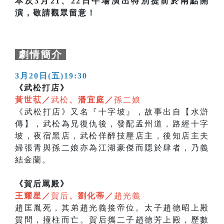
本次3月21、22日午場演出特別提前於兩點開
演，敬請觀眾留意！
劇情簡介
3月20日(五)19:30
《武松打店》
黃世苰／
武松
、潘宜庭／
孫二娘
《武松打店》又名『十字坡』，故事出自【水滸
傳】，武松為兄復仇後，發配孟州道，路經十字
坡，夜宿黑店，武松佯醉技壓店主，後知店主夫
婦張青與孫二娘亦為江湖豪傑而隱於肆者，乃義
結金蘭。
《賀后罵殿》
王耀星／
賀后
、劉化蒂／
趙光義
趙匡胤死，其弟趙光義接帝位。太子趙德昭上殿
質問，撞柱而亡。賀后攜二子趙德芳上殿，歷數