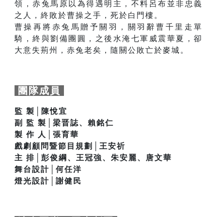
領，赤兔馬原以為得遇明主，不料呂布並非忠義
之人，終敗於曹操之手，死於白門樓。
曹操再將赤兔馬贈予關羽，關羽辭曹千里走單
騎，終與劉備團圓，之後水淹七軍威震華夏，卻
大意失荊州，赤兔老矣，隨關公敗亡於麥城。
團隊成員
監 製│陳悅宜
副 監 製│梁晋誌、賴銘仁
製 作 人│張育華
戲劇顧問暨節目規劃│王安祈
主 排│彭俊綱、王冠強、朱安麗、唐文華
舞台設計│何任洋
燈光設計│謝健民