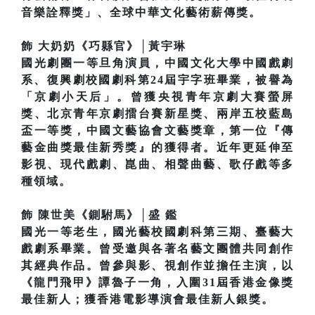
音樂詮釋獎」、全球中華文化藝術薪傳獎。
飾 大奶奶《巧縣官》│黃宇琳
國光劇團一等旦角演員，中國文化大學中國戲劇
系、復興劇校國劇科第24屆宇字班畢業，被譽為
「京劇小天后」。曾獲央視青年京劇大賽螢屏
獎、北京青年京劇擂台賽新星獎、兩岸五校藍島
盃一等獎，中國文藝協會文藝獎章，第一位『傳
藝金曲獎最佳新秀獎』的獲得者。近年更延伸至
影視、現代戲劇、崑曲、相聲曲藝、歌仔戲等多
種領域。
飾 陳世美《鍘駙馬》│盛 鑑
國光一等老生，國光藝校國劇科第三期、臺藝大
戲劇系畢業。曾受邀與各著名藝文團體共同創作
其經典作品。曾參與影、視創作並擔任主演，以
《龍門飛甲》譚魯子一角，入圍31屆香港金像獎
最佳新人；獲香港電影導演會最佳新人銀獎。