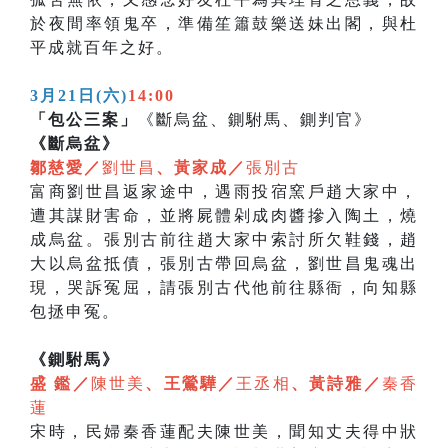
於夜間率領鬼卒，準備笙簫鼓樂送妹出閣，與杜
平成就百年之好。
3月21日(六)
14:00
「包公三案」
《斷烏盆、鍘駙馬、鍘判官》
《斷烏盆》
鄒慈愛／
劉世昌
、黃家成／
張別古
富商劉世昌返家途中，遇雨投宿窯戶趙大家中，
遭其謀財害命，並將屍體剁成肉醬摻入陶土，燒
成烏盆。張別古前往趙大家中索討所欠鞋錢，趙
大以烏盆抵債，張別古帶回烏盆，劉世昌鬼魂出
現，哭訴冤屈，請張別古代他前往縣衙，向知縣
包拯申冤。
《鍘駙馬》
盛 鑑／
陳世美
、王鶯驊／
王丞相
、黃詩雅／
秦香
蓮
宋時，民婦秦香蓮配夫陳世美，聞知丈夫得中狀