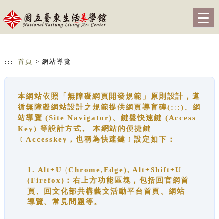
跳到主要內容
網站導覽
Togg
navig
:::
首頁
> 網站導覽
本網站依照「無障礙網頁開發規範」原則設計，遵
循無障礙網站設計之規範提供網頁導盲磚(:::)、網
站導覽 (Site Navigator)、鍵盤快速鍵 (Access
Key) 等設計方式。 本網站的便捷鍵
﹝Accesskey，也稱為快速鍵﹞設定如下：
1. Alt+U (Chrome,Edge), Alt+Shift+U
(Firefox)：右上方功能區塊，包括回官網首
頁、回文化部共構藝文活動平台首頁、網站
導覽、常見問題等。