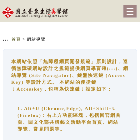
跳到主要內容
網站導覽
Togg
navig
:::
首頁
> 網站導覽
本網站依照「無障礙網頁開發規範」原則設計，遵
循無障礙網站設計之規範提供網頁導盲磚(:::)、網
站導覽 (Site Navigator)、鍵盤快速鍵 (Access
Key) 等設計方式。 本網站的便捷鍵
﹝Accesskey，也稱為快速鍵﹞設定如下：
1. Alt+U (Chrome,Edge), Alt+Shift+U
(Firefox)：右上方功能區塊，包括回官網首
頁、回文化部共構藝文活動平台首頁、網站
導覽、常見問題等。