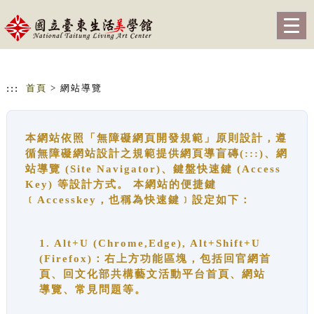
跳到主要內容
網站導覽
Togg
navig
:::
首頁
> 網站導覽
本網站依照「無障礙網頁開發規範」原則設計，遵
循無障礙網站設計之規範提供網頁導盲磚(:::)、網
站導覽 (Site Navigator)、鍵盤快速鍵 (Access
Key) 等設計方式。 本網站的便捷鍵
﹝Accesskey，也稱為快速鍵﹞設定如下：
1. Alt+U (Chrome,Edge), Alt+Shift+U
(Firefox)：右上方功能區塊，包括回官網首
頁、回文化部共構藝文活動平台首頁、網站
導覽、常見問題等。