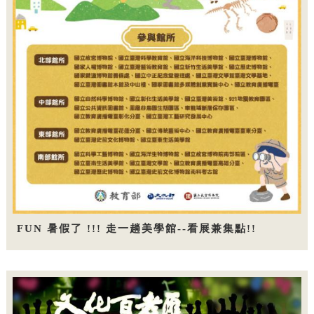
FUN 暑假了 !!! 走一趟美學館--看展兼集點!!