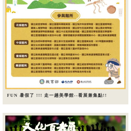
FUN 暑假了 !!! 走一趟美學館--看展兼集點!!