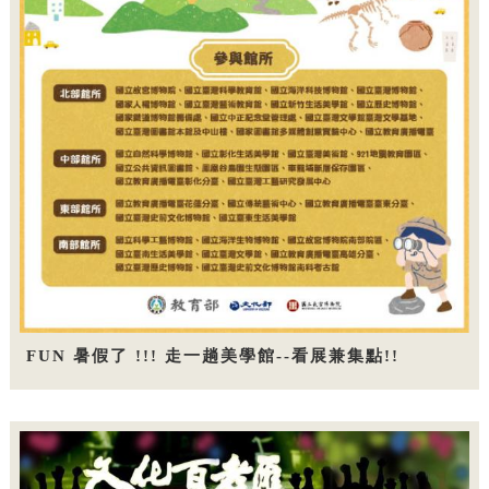
FUN 暑假了 !!! 走一趟美學館--看展兼集點!!