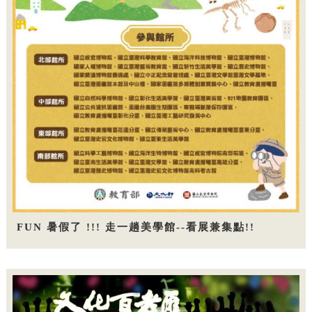
FUN 暑假了 !!! 走一趟美學館--看展兼集點!!