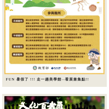
FUN 暑假了 !!! 走一趟美學館--看展兼集點!!