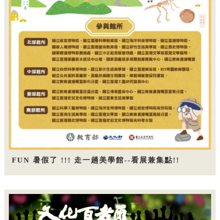
FUN 暑假了 !!! 走一趟美學館--看展兼集點!!