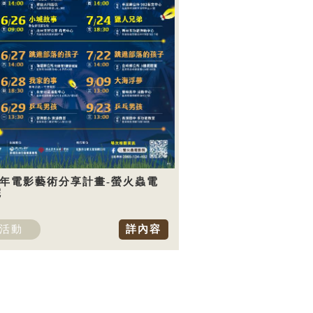
5年電影藝術分享計畫-螢火蟲電
院
活動
詳內容