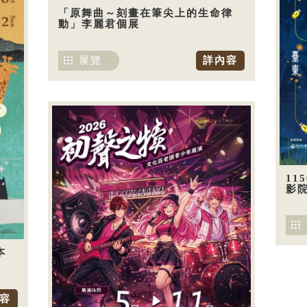
「原舞曲～刻畫在筆尖上的生命律
動」李麗君個展
展覽
詳內容
11
影
本
容