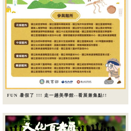
FUN 暑假了 !!! 走一趟美學館--看展兼集點!!