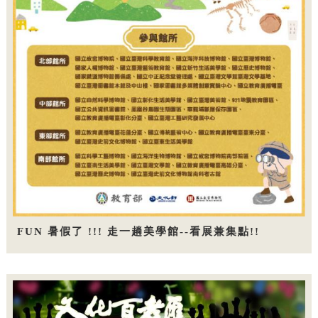
FUN 暑假了 !!! 走一趟美學館--看展兼集點!!