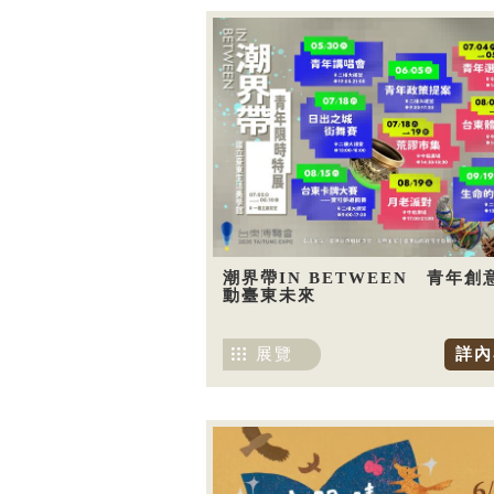
潮界帶IN BETWEEN 青年創
動臺東未來
展覽
詳內