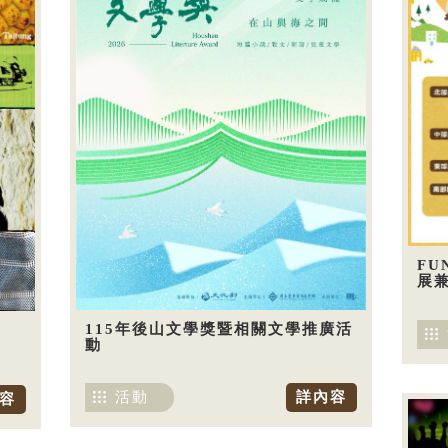
FU
展兼
115年後山文學獎暨相關文學推廣活
動
活動
詳內容
容