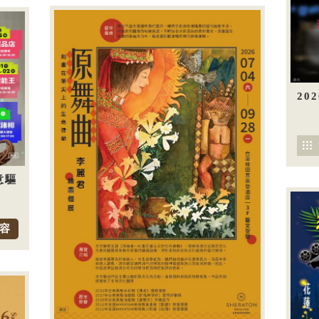
20
意驅
容