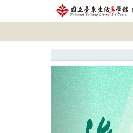
跳到主要內容
網站導覽
網
站
主
題
Previous