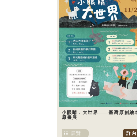
小眼睛．大世界——臺灣原創繪
原畫展
展覽
詳內