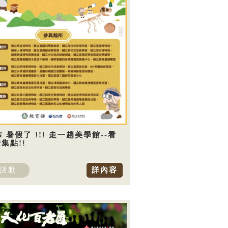
N 暑假了 !!! 走一趟美學館--看
集點!!
活動
詳內容