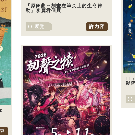
「原舞曲～刻畫在筆尖上的生命律
動」李麗君個展
展覽
詳內容
11
影
本
容