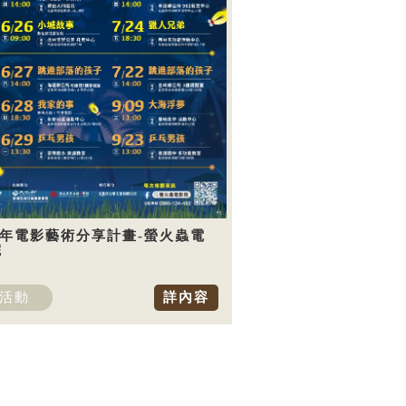
5年電影藝術分享計畫-螢火蟲電
院
活動
詳內容