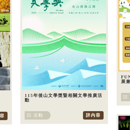
FU
展兼
115年後山文學獎暨相關文學推廣活
動
活動
詳內容
容