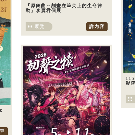
「原舞曲～刻畫在筆尖上的生命律
動」李麗君個展
展覽
詳內容
11
影
本
容