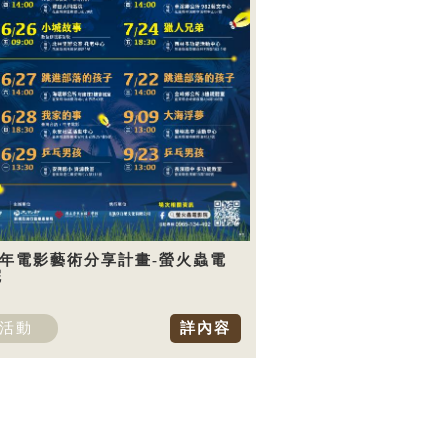
5年電影藝術分享計畫-螢火蟲電
院
活動
詳內容