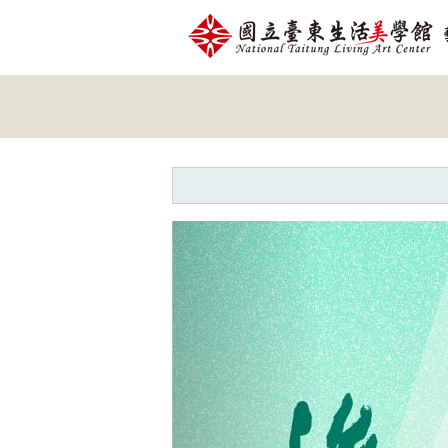
跳到主要內容
網站導覽
網
站
主
題
Previous