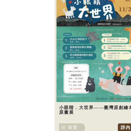
小眼睛．大世界——臺灣原創繪
原畫展
展覽
詳內