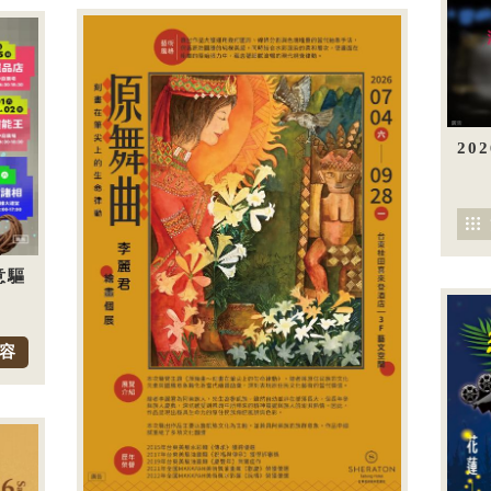
20
意驅
容