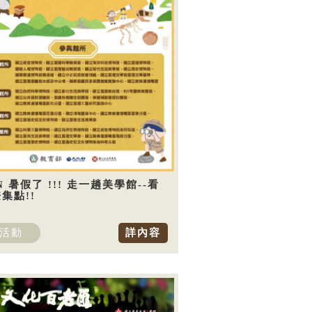
N 暑假了 !!! 走一趟美學館--看
集點!!
活動
詳內容