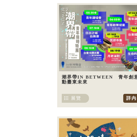
潮界帶IN BETWEEN 青年創
動臺東未來
展覽
詳內